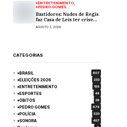
♦ENTRETENIMENTO
♦PEDRO GOMES
Bastidores: Nudes de Regis
faz Casa de Leis ter crise
moral e ética. Respinga em
AGOSTO 3, 2026
todos os vereadores e
decredibiliza vereança
CATEGORIAS
♦BRASIL
807
♦ELEIÇÕES 2026
233
♦ENTRETENIMENTO
156
♦ESPORTES
46
♦ÓBITOS
38
♦PEDRO GOMES
876
♦POLÍCIA
533
♦SONORA
457