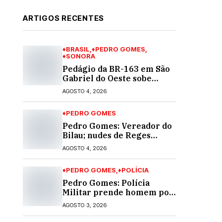
ARTIGOS RECENTES
♦BRASIL
♦PEDRO GOMES
♦SONORA
Pedágio da BR-163 em São
Gabriel do Oeste sobe
40,53% e passa a custar R$
AGOSTO 4, 2026
10,70 a partir desta quarta-
feira
♦PEDRO GOMES
Pedro Gomes: Vereador do
Bilau; nudes de Reges
circula na Assembleia
AGOSTO 4, 2026
Legislativa de MS e
também na governadoria
♦PEDRO GOMES
♦POLÍCIA
Pedro Gomes: Polícia
Militar prende homem por
violência doméstica; dois
AGOSTO 3, 2026
socos na cara dela