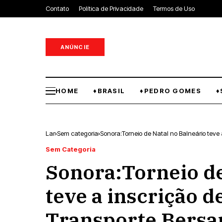
Contato
Política de Privacidade
Termos de Uso
ANÚNCIE
HOME
♦BRASIL
♦PEDRO GOMES
♦
Lar
Sem categoria
Sonora:Torneio de Natal no Balneário teve 
Sem Categoria
Sonora:Torneio de
teve a inscrição d
Transporte Bersa