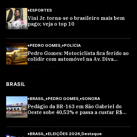
♦ESPORTES
Vini Jr. torna-se o brasileiro mais bem
pago; veja o top 10
AGOSTO 7, 2026
♦PEDRO GOMES
♦POLÍCIA
Pedro Gomes: Motociclista fica ferido ao
colidir com automóvel na Av. Diva
Araújo; ele não tinha CNH
AGOSTO 7, 2026
BRASIL
♦BRASIL
♦PEDRO GOMES
♦SONORA
Pedágio da BR-163 em São Gabriel do
Oeste sobe 40,53% e passa a custar R$
10,70 a partir desta quarta-feira
AGOSTO 4, 2026
♦BRASIL
♦ELEIÇÕES 2026
Destaque