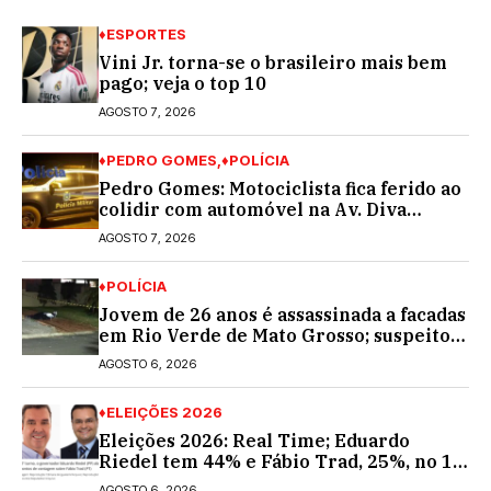
♦ESPORTES
Vini Jr. torna-se o brasileiro mais bem
pago; veja o top 10
AGOSTO 7, 2026
♦PEDRO GOMES
♦POLÍCIA
Pedro Gomes: Motociclista fica ferido ao
colidir com automóvel na Av. Diva
Araújo; ele não tinha CNH
AGOSTO 7, 2026
♦POLÍCIA
Jovem de 26 anos é assassinada a facadas
em Rio Verde de Mato Grosso; suspeito é
procurado
AGOSTO 6, 2026
♦ELEIÇÕES 2026
Eleições 2026: Real Time; Eduardo
Riedel tem 44% e Fábio Trad, 25%, no 1º
turno para o governo do MS
AGOSTO 6, 2026