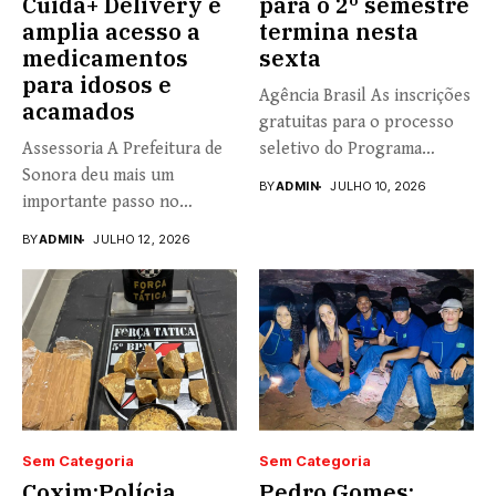
Cuida+ Delivery e
para o 2º semestre
amplia acesso a
termina nesta
medicamentos
sexta
para idosos e
Agência Brasil As inscrições
acamados
gratuitas para o processo
Assessoria A Prefeitura de
seletivo do Programa
Sonora deu mais um
Universidade...
BY
ADMIN
JULHO 10, 2026
importante passo no
fortalecimento...
BY
ADMIN
JULHO 12, 2026
Sem Categoria
Sem Categoria
Coxim:Polícia
Pedro Gomes: