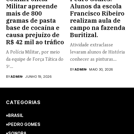
Militar apreende
Alunos da escola
mais de 800
Francisco Ribeiro
gramas de pasta
realizam aula de
base de cocaína e
campo na fazenda
causa prejuízo de
Buritizal.
R$ 42 mil ao tráfico
Atividade extraclasse
A Polícia Militar, por meio
levaram alunos de História
da equipe de Força Tática do
conhecer as pinturas
5º...
rupestres. Redação com...
BY
ADMIN
MAIO 30, 2026
BY
ADMIN
JUNHO 19, 2026
CATEGORIAS
♦BRASIL
♦PEDRO GOMES
♦SONORA