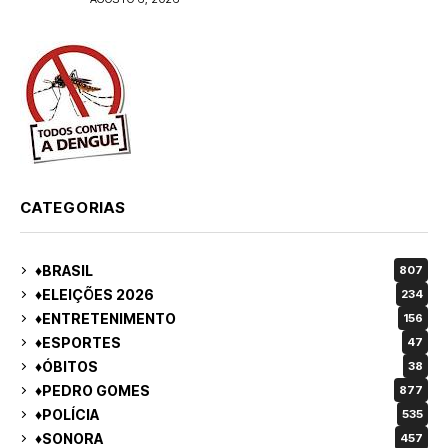
CATEGORIAS
♦BRASIL
807
♦ELEIÇÕES 2026
234
♦ENTRETENIMENTO
156
♦ESPORTES
47
♦ÓBITOS
38
♦PEDRO GOMES
877
♦POLÍCIA
535
♦SONORA
457