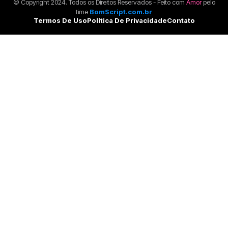
© Copyright 2024. Todos os Direitos Reservados - Feito com
Amor
pelo
time
BomScript.com.br
Termos De Uso
Política De Privacidade
Contato