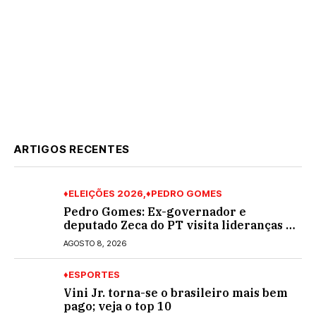
ARTIGOS RECENTES
♦ELEIÇÕES 2026
♦PEDRO GOMES
Pedro Gomes: Ex-governador e
deputado Zeca do PT visita lideranças do
partido na cidade; buscará a reeleição
AGOSTO 8, 2026
♦ESPORTES
Vini Jr. torna-se o brasileiro mais bem
pago; veja o top 10