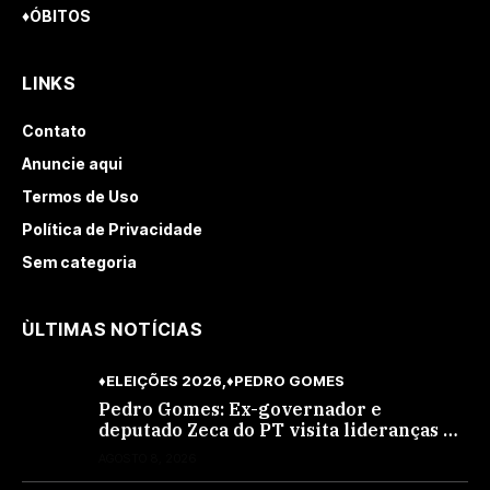
♦ÓBITOS
LINKS
Contato
Anuncie aqui
Termos de Uso
Política de Privacidade
Sem categoria
ÙLTIMAS NOTÍCIAS
♦ELEIÇÕES 2026
♦PEDRO GOMES
Pedro Gomes: Ex-governador e
deputado Zeca do PT visita lideranças do
partido na cidade; buscará a reeleição
AGOSTO 8, 2026