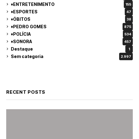
♦ENTRETENIMENTO
155
♦ESPORTES
47
♦ÓBITOS
38
♦PEDRO GOMES
875
♦POLÍCIA
534
♦SONORA
457
Destaque
1
Sem categoria
2.997
RECENT POSTS