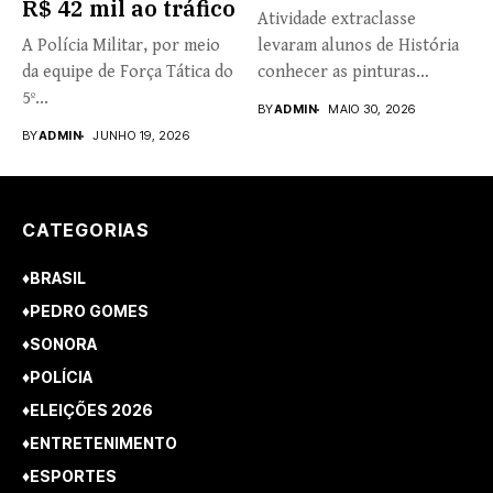
R$ 42 mil ao tráfico
Atividade extraclasse
A Polícia Militar, por meio
levaram alunos de História
da equipe de Força Tática do
conhecer as pinturas
5º...
rupestres. Redação com...
BY
ADMIN
MAIO 30, 2026
BY
ADMIN
JUNHO 19, 2026
CATEGORIAS
♦BRASIL
♦PEDRO GOMES
♦SONORA
♦POLÍCIA
♦ELEIÇÕES 2026
♦ENTRETENIMENTO
♦ESPORTES