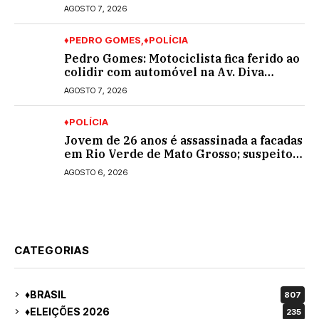
AGOSTO 7, 2026
♦PEDRO GOMES
♦POLÍCIA
Pedro Gomes: Motociclista fica ferido ao
colidir com automóvel na Av. Diva
Araújo; ele não tinha CNH
AGOSTO 7, 2026
♦POLÍCIA
Jovem de 26 anos é assassinada a facadas
em Rio Verde de Mato Grosso; suspeito é
procurado
AGOSTO 6, 2026
CATEGORIAS
♦BRASIL
807
♦ELEIÇÕES 2026
235