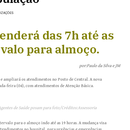
LIZAÇÕES
tenderá das 7h até as
rvalo para almoço.
por:Paulo da Silva e JM
 e ampliará os atendimentos no Posto de Central. A nova
nda-feira (04), com atendimentos de Atenção Básica.
 Agentes de Saúde posam para foto/Créditos:Assessoria
ervalo para o almoço indo até as 19 horas. A mudança visa
atendimentos no hospital, para urgências e emergências.