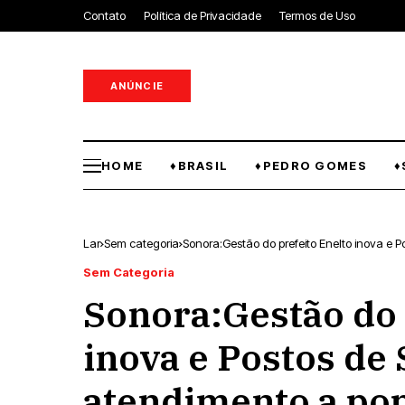
Contato
Política de Privacidade
Termos de Uso
ANÚNCIE
HOME
♦BRASIL
♦PEDRO GOMES
♦
Lar
Sem categoria
Sonora:Gestão do prefeito Enelto inova e
Sem Categoria
Sonora:Gestão do 
inova e Postos de
atendimento a po