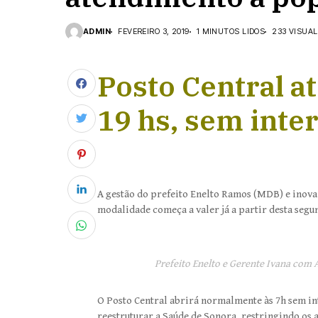
ADMIN
FEVEREIRO 3, 2019
1 MINUTOS LIDOS
233 VISUA
Posto Central a
19 hs, sem inte
A gestão do prefeito Enelto Ramos (MDB) e inova
modalidade começa a valer já a partir desta segu
Prefeito Enelto e Gerente Ivana com
O Posto Central abrirá normalmente às 7h sem int
reestruturar a Saúde de Sonora, restringindo os 