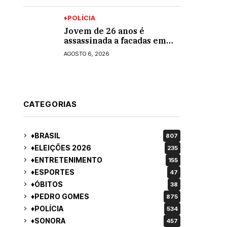
Araújo; ele não tinha CNH
♦POLÍCIA
Jovem de 26 anos é
assassinada a facadas em
Rio Verde de Mato Grosso;
AGOSTO 6, 2026
suspeito é procurado
CATEGORIAS
♦BRASIL
807
♦ELEIÇÕES 2026
235
♦ENTRETENIMENTO
155
♦ESPORTES
47
♦ÓBITOS
38
♦PEDRO GOMES
875
♦POLÍCIA
534
♦SONORA
457