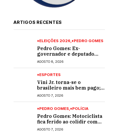
ARTIGOS RECENTES
♦ELEIÇÕES 2026
♦PEDRO GOMES
Pedro Gomes: Ex-
governador e deputado
Zeca do PT visita lideranças
AGOSTO 8, 2026
do partido na cidade;
buscará a reeleição
♦ESPORTES
Vini Jr. torna-se o
brasileiro mais bem pago;
veja o top 10
AGOSTO 7, 2026
♦PEDRO GOMES
♦POLÍCIA
Pedro Gomes: Motociclista
fica ferido ao colidir com
automóvel na Av. Diva
AGOSTO 7, 2026