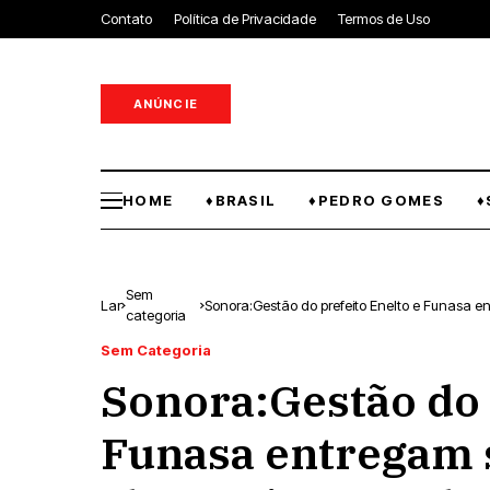
Contato
Política de Privacidade
Termos de Uso
ANÚNCIE
HOME
♦BRASIL
♦PEDRO GOMES
♦
Sem
Lar
Sonora:Gestão do prefeito Enelto e Funasa 
categoria
Roberto Rodrigues de Melo’.
Sem Categoria
Sonora:Gestão do 
Funasa entregam 