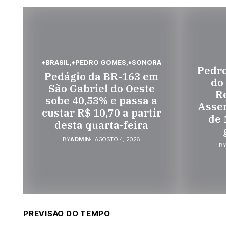
♦BRASIL
♦PEDRO GOMES
♦SONORA
Pedr
Pedágio da BR-163 em
do
São Gabriel do Oeste
Re
sobe 40,53% e passa a
Assem
custar R$ 10,70 a partir
de 
desta quarta-feira
BY
ADMIN
AGOSTO 4, 2026
B
PREVISÃO DO TEMPO