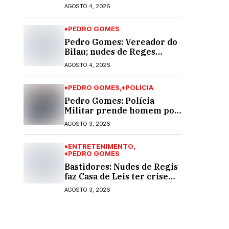
40,53% e passa a custar R$
AGOSTO 4, 2026
10,70 a partir desta quarta-
feira
♦PEDRO GOMES
Pedro Gomes: Vereador do
Bilau; nudes de Reges
circula na Assembleia
AGOSTO 4, 2026
Legislativa de MS e
também na governadoria
♦PEDRO GOMES
♦POLÍCIA
Pedro Gomes: Polícia
Militar prende homem por
violência doméstica; dois
AGOSTO 3, 2026
socos na cara dela
♦ENTRETENIMENTO
♦PEDRO GOMES
Bastidores: Nudes de Regis
faz Casa de Leis ter crise
moral e ética. Respinga em
AGOSTO 3, 2026
todos os vereadores e
decredibiliza vereança