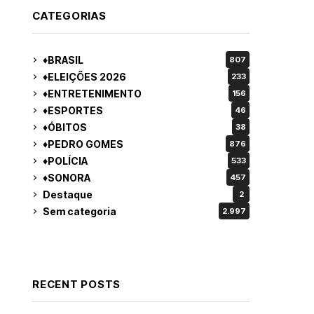
CATEGORIAS
♦BRASIL
807
♦ELEIÇÕES 2026
233
♦ENTRETENIMENTO
156
♦ESPORTES
46
♦ÓBITOS
38
♦PEDRO GOMES
876
♦POLÍCIA
533
♦SONORA
457
Destaque
2
Sem categoria
2.997
RECENT POSTS