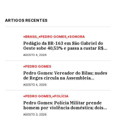
ARTIGOS RECENTES
♦BRASIL
♦PEDRO GOMES
♦SONORA
Pedágio da BR-163 em São Gabriel do
Oeste sobe 40,53% e passa a custar R$
10,70 a partir desta quarta-feira
AGOSTO 4, 2026
♦PEDRO GOMES
Pedro Gomes: Vereador do Bilau; nudes
de Reges circula na Assembleia
Legislativa de MS e também na
AGOSTO 4, 2026
governadoria
♦PEDRO GOMES
♦POLÍCIA
Pedro Gomes: Polícia Militar prende
homem por violência doméstica; dois
socos na cara dela
AGOSTO 3, 2026