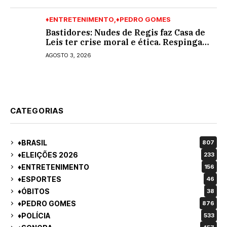
♦ENTRETENIMENTO
♦PEDRO GOMES
Bastidores: Nudes de Regis faz Casa de
Leis ter crise moral e ética. Respinga
em todos os vereadores e decredibiliza
AGOSTO 3, 2026
vereança
CATEGORIAS
♦BRASIL
807
♦ELEIÇÕES 2026
233
♦ENTRETENIMENTO
156
♦ESPORTES
46
♦ÓBITOS
38
♦PEDRO GOMES
876
♦POLÍCIA
533