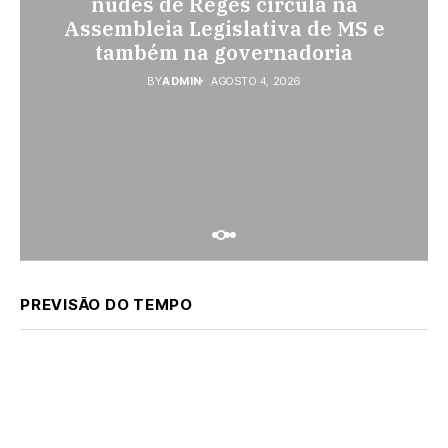
Gabriel do Oeste sobe 40,53% e
prende homem por violência
nudes de Reges circula na
Assembleia Legislativa de MS e
passa a custar R$ 10,70 a partir
doméstica; dois socos na cara
também na governadoria
desta quarta-feira
dela
BY
BY
BY
ADMIN
ADMIN
ADMIN
AGOSTO 4, 2026
AGOSTO 4, 2026
AGOSTO 3, 2026
PREVISÃO DO TEMPO