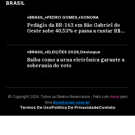
BRASIL
♦BRASIL
♦PEDRO GOMES
♦SONORA
Pedágio da BR-163 em São Gabriel do
Oeste sobe 40,53% e passa a custar R$
10,70 a partir desta quarta-feira
AGOSTO 4, 2026
♦BRASIL
♦ELEIÇÕES 2026
Destaque
Saiba como a urna eletrônica garante a
soberania do voto
JULHO 30, 2026
© Copyright 2024. Todos os Direitos Reservados - Feito com
Amor
pelo
time
BomScript.com.br
Termos De Uso
Política De Privacidade
Contato