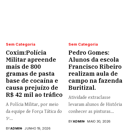
Sem Categoria
Sem Categoria
Coxim:Polícia
Pedro Gomes:
Militar apreende
Alunos da escola
mais de 800
Francisco Ribeiro
gramas de pasta
realizam aula de
base de cocaína e
campo na fazenda
causa prejuízo de
Buritizal.
R$ 42 mil ao tráfico
Atividade extraclasse
A Polícia Militar, por meio
levaram alunos de História
da equipe de Força Tática do
conhecer as pinturas
5º...
rupestres. Redação com...
BY
ADMIN
MAIO 30, 2026
BY
ADMIN
JUNHO 19, 2026