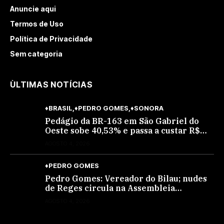
Anuncie aqui
Termos de Uso
Política de Privacidade
Sem categoria
ÙLTIMAS NOTÍCIAS
♦BRASIL
♦PEDRO GOMES
♦SONORA
Pedágio da BR-163 em São Gabriel do
Oeste sobe 40,53% e passa a custar R$
10,70 a partir desta quarta-feira
AGOSTO 4, 2026
♦PEDRO GOMES
Pedro Gomes: Vereador do Bilau; nudes
de Reges circula na Assembleia
Legislativa de MS e também na
AGOSTO 4, 2026
governadoria