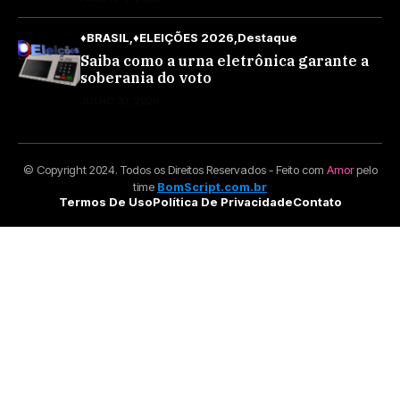
♦BRASIL
♦ELEIÇÕES 2026
Destaque
Saiba como a urna eletrônica garante a
soberania do voto
JULHO 30, 2026
© Copyright 2024. Todos os Direitos Reservados - Feito com
Amor
pelo
time
BomScript.com.br
Termos De Uso
Política De Privacidade
Contato