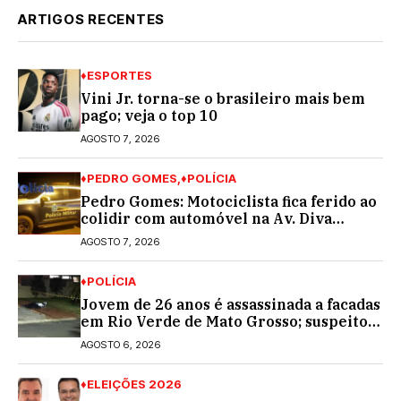
ARTIGOS RECENTES
♦ESPORTES
Vini Jr. torna-se o brasileiro mais bem
pago; veja o top 10
AGOSTO 7, 2026
♦PEDRO GOMES
♦POLÍCIA
Pedro Gomes: Motociclista fica ferido ao
colidir com automóvel na Av. Diva
Araújo; ele não tinha CNH
AGOSTO 7, 2026
♦POLÍCIA
Jovem de 26 anos é assassinada a facadas
em Rio Verde de Mato Grosso; suspeito é
procurado
AGOSTO 6, 2026
♦ELEIÇÕES 2026