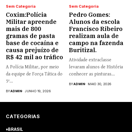
Sem Categoria
Sem Categoria
Coxim:Polícia
Pedro Gomes:
Militar apreende
Alunos da escola
mais de 800
Francisco Ribeiro
gramas de pasta
realizam aula de
base de cocaína e
campo na fazenda
causa prejuízo de
Buritizal.
R$ 42 mil ao tráfico
Atividade extraclasse
A Polícia Militar, por meio
levaram alunos de História
da equipe de Força Tática do
conhecer as pinturas
5º...
rupestres. Redação com...
BY
ADMIN
MAIO 30, 2026
BY
ADMIN
JUNHO 19, 2026
CATEGORIAS
♦BRASIL