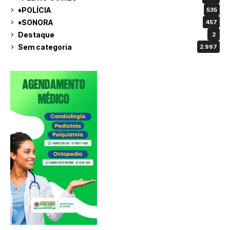
♦POLÍCIA
535
♦SONORA
457
Destaque
2
Sem categoria
2.997