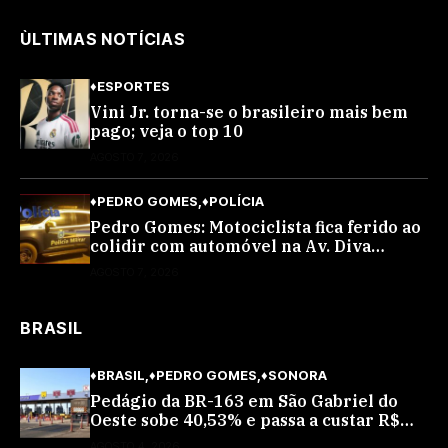
ÙLTIMAS NOTÍCIAS
♦ESPORTES
Vini Jr. torna-se o brasileiro mais bem
pago; veja o top 10
AGOSTO 7, 2026
♦PEDRO GOMES
♦POLÍCIA
Pedro Gomes: Motociclista fica ferido ao
colidir com automóvel na Av. Diva
Araújo; ele não tinha CNH
AGOSTO 7, 2026
BRASIL
♦BRASIL
♦PEDRO GOMES
♦SONORA
Pedágio da BR-163 em São Gabriel do
Oeste sobe 40,53% e passa a custar R$
10,70 a partir desta quarta-feira
AGOSTO 4, 2026