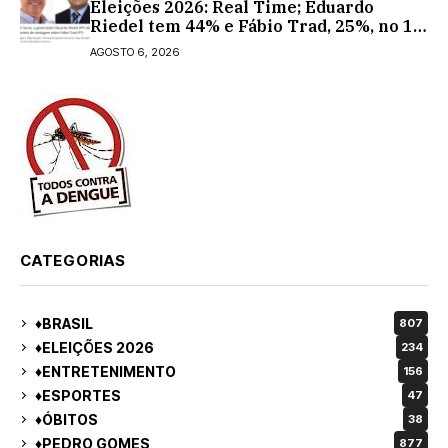
Eleições 2026: Real Time; Eduardo
Riedel tem 44% e Fábio Trad, 25%, no 1º
turno para o governo do MS
AGOSTO 6, 2026
CATEGORIAS
♦BRASIL
807
♦ELEIÇÕES 2026
234
♦ENTRETENIMENTO
156
♦ESPORTES
47
♦ÓBITOS
38
♦PEDRO GOMES
877