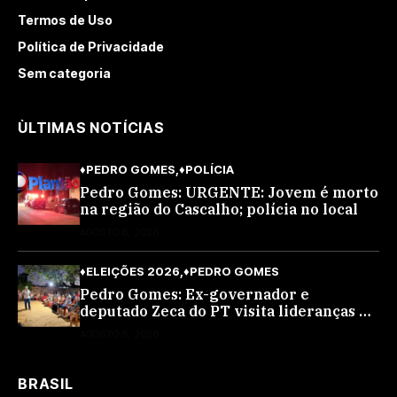
Termos de Uso
Política de Privacidade
Sem categoria
ÙLTIMAS NOTÍCIAS
♦PEDRO GOMES
♦POLÍCIA
Pedro Gomes: URGENTE: Jovem é morto
na região do Cascalho; polícia no local
AGOSTO 8, 2026
♦ELEIÇÕES 2026
♦PEDRO GOMES
Pedro Gomes: Ex-governador e
deputado Zeca do PT visita lideranças do
partido na cidade; buscará a reeleição
AGOSTO 8, 2026
BRASIL