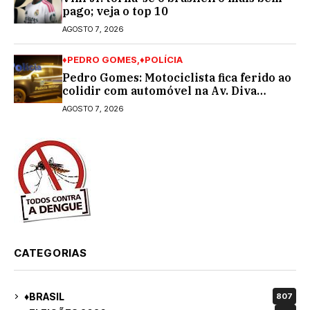
pago; veja o top 10
AGOSTO 7, 2026
♦PEDRO GOMES
♦POLÍCIA
Pedro Gomes: Motociclista fica ferido ao
colidir com automóvel na Av. Diva
Araújo; ele não tinha CNH
AGOSTO 7, 2026
CATEGORIAS
♦BRASIL
807