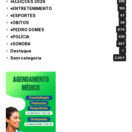
♦ELEIÇÕES 2026
235
♦ENTRETENIMENTO
155
♦ESPORTES
47
♦ÓBITOS
38
♦PEDRO GOMES
876
♦POLÍCIA
535
♦SONORA
457
Destaque
1
Sem categoria
2.997