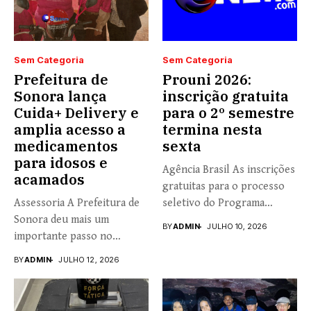
Sem Categoria
Sem Categoria
Prefeitura de
Prouni 2026:
Sonora lança
inscrição gratuita
Cuida+ Delivery e
para o 2º semestre
amplia acesso a
termina nesta
medicamentos
sexta
para idosos e
Agência Brasil As inscrições
acamados
gratuitas para o processo
Assessoria A Prefeitura de
seletivo do Programa
Sonora deu mais um
Universidade...
BY
ADMIN
JULHO 10, 2026
importante passo no
fortalecimento...
BY
ADMIN
JULHO 12, 2026