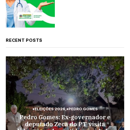
RECENT POSTS
♦ELEIÇÕES 2026
♦PEDRO GOMES
♦PEDRO GOMES
♦POLÍCIA
Pedro Gomes: Ex-governador e
♦ESPORTES
Pedro Gomes: URGENTE: Jovem é
Vini Jr. torna-se o brasileiro mais
deputado Zeca do PT visita
morto na região do Cascalho;