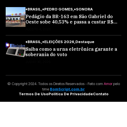
♦BRASIL
♦PEDRO GOMES
♦SONORA
Pedágio da BR-163 em São Gabriel do
Oeste sobe 40,53% e passa a custar R$
10,70 a partir desta quarta-feira
AGOSTO 4, 2026
♦BRASIL
♦ELEIÇÕES 2026
Destaque
Saiba como a urna eletrônica garante a
soberania do voto
JULHO 30, 2026
© Copyright 2024. Todos os Direitos Reservados - Feito com
Amor
pelo
time
BomScript.com.br
Termos De Uso
Política De Privacidade
Contato