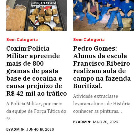
Sem Categoria
Sem Categoria
Coxim:Polícia
Pedro Gomes:
Militar apreende
Alunos da escola
mais de 800
Francisco Ribeiro
gramas de pasta
realizam aula de
base de cocaína e
campo na fazenda
causa prejuízo de
Buritizal.
R$ 42 mil ao tráfico
Atividade extraclasse
A Polícia Militar, por meio
levaram alunos de História
da equipe de Força Tática do
conhecer as pinturas
5º...
rupestres. Redação com...
BY
ADMIN
MAIO 30, 2026
BY
ADMIN
JUNHO 19, 2026