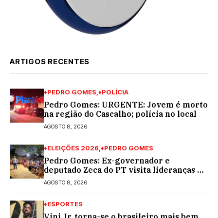
ARTIGOS RECENTES
♦PEDRO GOMES
♦POLÍCIA
Pedro Gomes: URGENTE: Jovem é morto
na região do Cascalho; polícia no local
AGOSTO 8, 2026
♦ELEIÇÕES 2026
♦PEDRO GOMES
Pedro Gomes: Ex-governador e
deputado Zeca do PT visita lideranças do
partido na cidade; buscará a reeleição
AGOSTO 8, 2026
♦ESPORTES
Vini Jr. torna-se o brasileiro mais bem