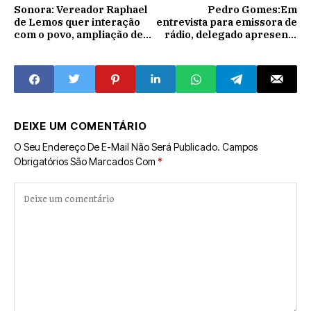
Sonora: Vereador Raphael
Pedro Gomes:Em
de Lemos quer interação
entrevista para emissora de
com o povo, ampliação de
rádio, delegado apresenta
atendimento e redução de
projeto de monitoramento
recessos
por câmeras na cidade
DEIXE UM COMENTÁRIO
O Seu Endereço De E-Mail Não Será Publicado.
Campos
Obrigatórios São Marcados Com
*