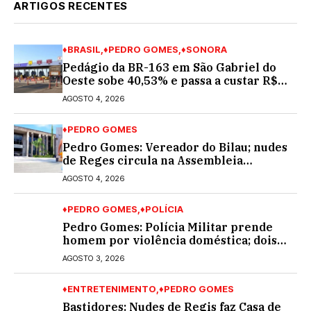
ARTIGOS RECENTES
♦BRASIL
♦PEDRO GOMES
♦SONORA
Pedágio da BR-163 em São Gabriel do
Oeste sobe 40,53% e passa a custar R$
10,70 a partir desta quarta-feira
AGOSTO 4, 2026
♦PEDRO GOMES
Pedro Gomes: Vereador do Bilau; nudes
de Reges circula na Assembleia
Legislativa de MS e também na
AGOSTO 4, 2026
governadoria
♦PEDRO GOMES
♦POLÍCIA
Pedro Gomes: Polícia Militar prende
homem por violência doméstica; dois
socos na cara dela
AGOSTO 3, 2026
♦ENTRETENIMENTO
♦PEDRO GOMES
Bastidores: Nudes de Regis faz Casa de