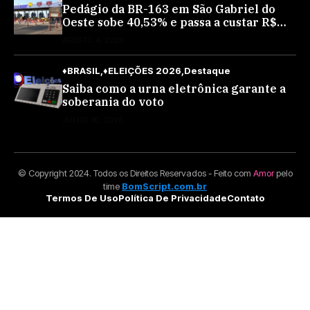
Pedágio da BR-163 em São Gabriel do
Oeste sobe 40,53% e passa a custar R$
10,70 a partir desta quarta-feira
AGOSTO 4, 2026
♦BRASIL
♦ELEIÇÕES 2026
Destaque
Saiba como a urna eletrônica garante a
soberania do voto
JULHO 30, 2026
© Copyright 2024. Todos os Direitos Reservados - Feito com
Amor
pelo
time
BomScript.com.br
Termos De Uso
Política De Privacidade
Contato