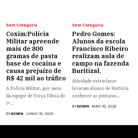
Sem Categoria
Sem Categoria
Coxim:Polícia
Pedro Gomes:
Militar apreende
Alunos da escola
mais de 800
Francisco Ribeiro
gramas de pasta
realizam aula de
base de cocaína e
campo na fazenda
causa prejuízo de
Buritizal.
R$ 42 mil ao tráfico
Atividade extraclasse
A Polícia Militar, por meio
levaram alunos de História
da equipe de Força Tática do
conhecer as pinturas
5º...
rupestres. Redação com...
BY
ADMIN
MAIO 30, 2026
BY
ADMIN
JUNHO 19, 2026