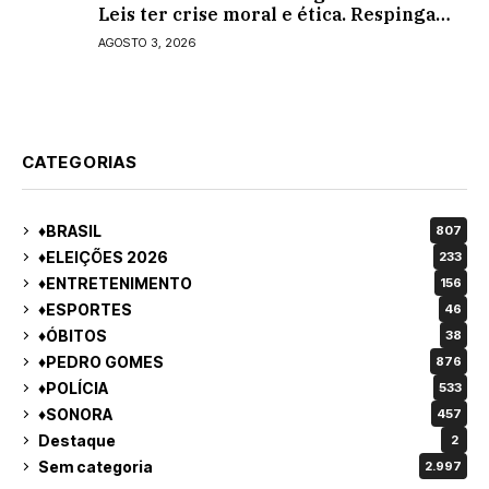
Leis ter crise moral e ética. Respinga
em todos os vereadores e decredibiliza
AGOSTO 3, 2026
vereança
CATEGORIAS
♦BRASIL
807
♦ELEIÇÕES 2026
233
♦ENTRETENIMENTO
156
♦ESPORTES
46
♦ÓBITOS
38
♦PEDRO GOMES
876
♦POLÍCIA
533
♦SONORA
457
Destaque
2
Sem categoria
2.997