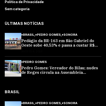
Política de Privacidade
Sem categoria
ÙLTIMAS NOTÍCIAS
♦BRASIL
♦PEDRO GOMES
♦SONORA
Pedágio da BR-163 em São Gabriel do
Oeste sobe 40,53% e passa a custar R$
10,70 a partir desta quarta-feira
AGOSTO 4, 2026
♦PEDRO GOMES
Pedro Gomes: Vereador do Bilau; nudes
de Reges circula na Assembleia
Legislativa de MS e também na
AGOSTO 4, 2026
governadoria
BRASIL
♦BRASIL
♦PEDRO GOMES
♦SONORA