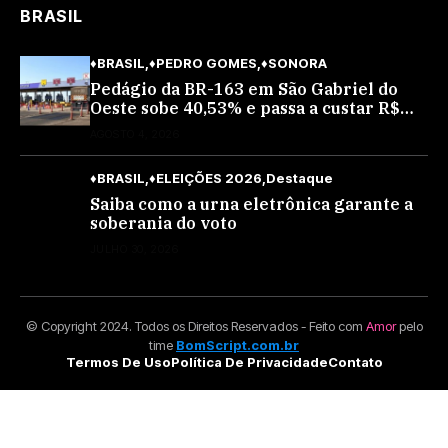
BRASIL
♦BRASIL
♦PEDRO GOMES
♦SONORA
Pedágio da BR-163 em São Gabriel do
Oeste sobe 40,53% e passa a custar R$
10,70 a partir desta quarta-feira
AGOSTO 4, 2026
♦BRASIL
♦ELEIÇÕES 2026
Destaque
Saiba como a urna eletrônica garante a
soberania do voto
JULHO 30, 2026
© Copyright 2024. Todos os Direitos Reservados - Feito com
Amor
pelo
time
BomScript.com.br
Termos De Uso
Política De Privacidade
Contato