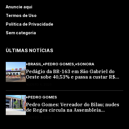
Anuncie aqui
Termos de Uso
Política de Privacidade
Sem categoria
ÙLTIMAS NOTÍCIAS
♦BRASIL
♦PEDRO GOMES
♦SONORA
Pedágio da BR-163 em São Gabriel do
Oeste sobe 40,53% e passa a custar R$
10,70 a partir desta quarta-feira
AGOSTO 4, 2026
♦PEDRO GOMES
Pedro Gomes: Vereador do Bilau; nudes
de Reges circula na Assembleia
Legislativa de MS e também na
AGOSTO 4, 2026
governadoria