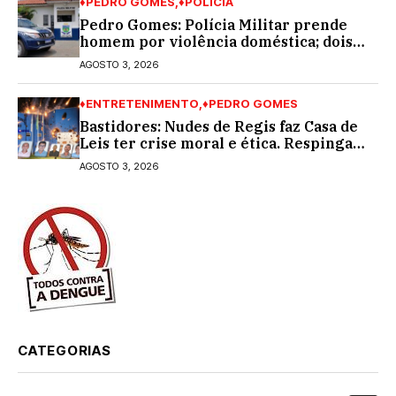
♦PEDRO GOMES
♦POLÍCIA
Pedro Gomes: Polícia Militar prende
homem por violência doméstica; dois
socos na cara dela
AGOSTO 3, 2026
♦ENTRETENIMENTO
♦PEDRO GOMES
Bastidores: Nudes de Regis faz Casa de
Leis ter crise moral e ética. Respinga
em todos os vereadores e decredibiliza
AGOSTO 3, 2026
vereança
CATEGORIAS