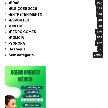
♦BRASIL
807
♦ELEIÇÕES 2026
233
♦ENTRETENIMENTO
156
♦ESPORTES
46
♦ÓBITOS
38
♦PEDRO GOMES
876
♦POLÍCIA
533
♦SONORA
457
Destaque
2
Sem categoria
2.997