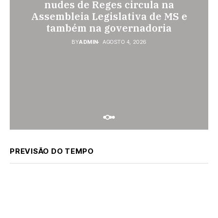
Gabriel do Oeste sobe 40,53% e
prende homem por violência
nudes de Reges circula na
Assembleia Legislativa de MS e
passa a custar R$ 10,70 a partir
doméstica; dois socos na cara
também na governadoria
desta quarta-feira
dela
BY
BY
BY
ADMIN
ADMIN
ADMIN
AGOSTO 4, 2026
AGOSTO 4, 2026
AGOSTO 3, 2026
PREVISÃO DO TEMPO