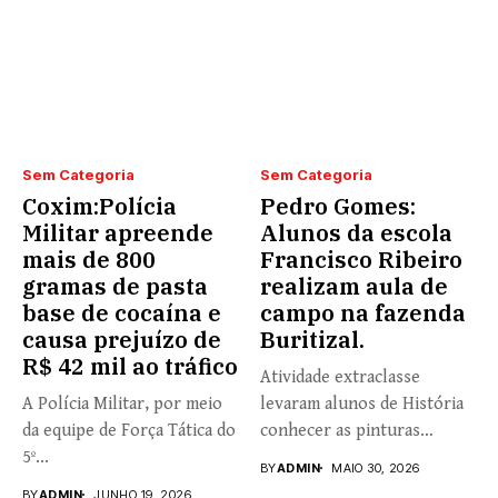
Sem Categoria
Sem Categoria
Coxim:Polícia
Pedro Gomes:
Militar apreende
Alunos da escola
mais de 800
Francisco Ribeiro
gramas de pasta
realizam aula de
base de cocaína e
campo na fazenda
causa prejuízo de
Buritizal.
R$ 42 mil ao tráfico
Atividade extraclasse
A Polícia Militar, por meio
levaram alunos de História
da equipe de Força Tática do
conhecer as pinturas
5º...
rupestres. Redação com...
BY
ADMIN
MAIO 30, 2026
BY
ADMIN
JUNHO 19, 2026