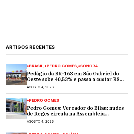
ARTIGOS RECENTES
♦BRASIL
♦PEDRO GOMES
♦SONORA
Pedágio da BR-163 em São Gabriel do
Oeste sobe 40,53% e passa a custar R$
10,70 a partir desta quarta-feira
AGOSTO 4, 2026
♦PEDRO GOMES
Pedro Gomes: Vereador do Bilau; nudes
de Reges circula na Assembleia
Legislativa de MS e também na
AGOSTO 4, 2026
governadoria