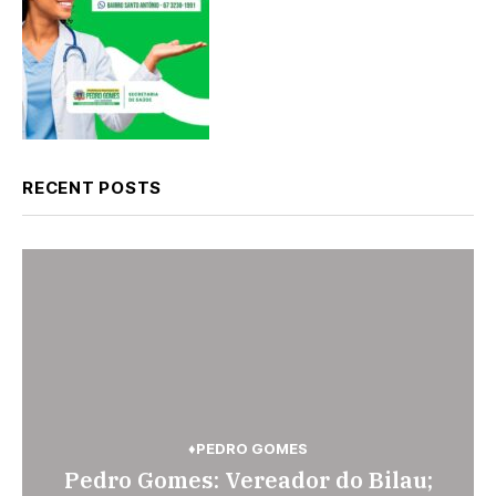
RECENT POSTS
♦BRASIL
♦PEDRO GOMES
♦PEDRO GOMES
♦PEDRO GOMES
♦POLÍCIA
♦SONORA
Pedro Gomes: Vereador do Bilau;
Pedro Gomes: Polícia Militar
Pedágio da BR-163 em São