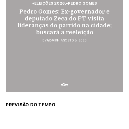
♦ELEIÇÕES 2026
♦PEDRO GOMES
♦PEDRO GOMES
♦POLÍCIA
Pedro Gomes: Ex-governador e
♦ESPORTES
Pedro Gomes: URGENTE: Jovem é
Vini Jr. torna-se o brasileiro mais
deputado Zeca do PT visita
morto na região do Cascalho;
lideranças do partido na cidade;
bem pago; veja o top 10
polícia no local
buscará a reeleição
BY
ADMIN
AGOSTO 7, 2026
BY
ADMIN
AGOSTO 8, 2026
BY
ADMIN
AGOSTO 8, 2026
PREVISÃO DO TEMPO