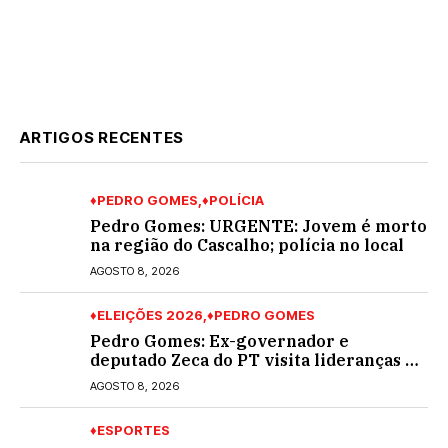
ARTIGOS RECENTES
♦PEDRO GOMES
♦POLÍCIA
Pedro Gomes: URGENTE: Jovem é morto
na região do Cascalho; polícia no local
AGOSTO 8, 2026
♦ELEIÇÕES 2026
♦PEDRO GOMES
Pedro Gomes: Ex-governador e
deputado Zeca do PT visita lideranças do
partido na cidade; buscará a reeleição
AGOSTO 8, 2026
♦ESPORTES