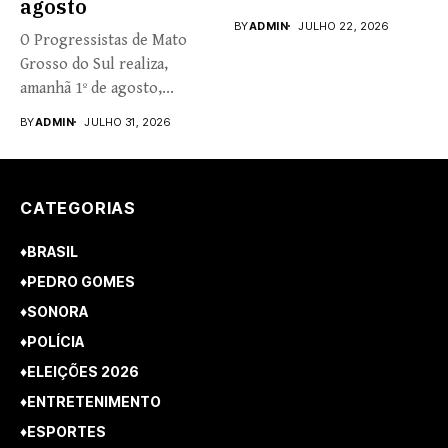
agosto
BY
ADMIN
JULHO 22, 2026
O Progressistas de Mato
Grosso do Sul realiza,
amanhã 1º de agosto,...
BY
ADMIN
JULHO 31, 2026
CATEGORIAS
♦BRASIL
♦PEDRO GOMES
♦SONORA
♦POLÍCIA
♦ELEIÇÕES 2026
♦ENTRETENIMENTO
♦ESPORTES