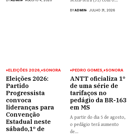
sexta-feira (31) com o
BY
ADMIN
AGOSTO 4, 2026
coronel...
BY
ADMIN
JULHO 31, 2026
♦ELEIÇÕES 2026
♦SONORA
♦PEDRO GOMES
♦SONORA
Eleições 2026:
ANTT oficializa 1º
Partido
de uma série de
Progressista
tarifaços no
convoca
pedágio da BR-163
lideranças para
em MS
Convenção
A partir do dia 5 de agosto,
Estadual neste
o pedágio terá aumento
sábado,1º de
de...