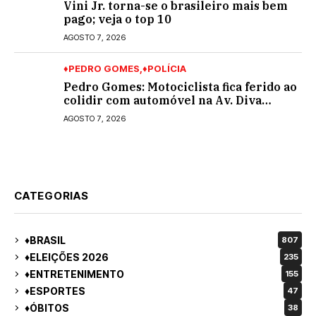
Vini Jr. torna-se o brasileiro mais bem
pago; veja o top 10
AGOSTO 7, 2026
♦PEDRO GOMES
♦POLÍCIA
Pedro Gomes: Motociclista fica ferido ao
colidir com automóvel na Av. Diva
Araújo; ele não tinha CNH
AGOSTO 7, 2026
CATEGORIAS
♦BRASIL
807
♦ELEIÇÕES 2026
235
♦ENTRETENIMENTO
155
♦ESPORTES
47
♦ÓBITOS
38