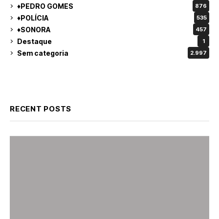
♦PEDRO GOMES
876
♦POLÍCIA
535
♦SONORA
457
Destaque
1
Sem categoria
2.997
RECENT POSTS