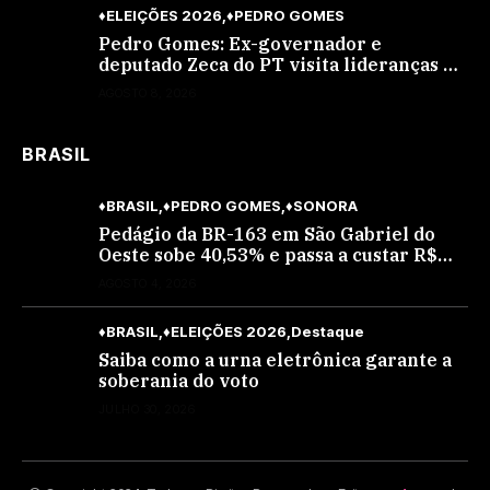
♦ELEIÇÕES 2026
♦PEDRO GOMES
Pedro Gomes: Ex-governador e
deputado Zeca do PT visita lideranças do
partido na cidade; buscará a reeleição
AGOSTO 8, 2026
BRASIL
♦BRASIL
♦PEDRO GOMES
♦SONORA
Pedágio da BR-163 em São Gabriel do
Oeste sobe 40,53% e passa a custar R$
10,70 a partir desta quarta-feira
AGOSTO 4, 2026
♦BRASIL
♦ELEIÇÕES 2026
Destaque
Saiba como a urna eletrônica garante a
soberania do voto
JULHO 30, 2026