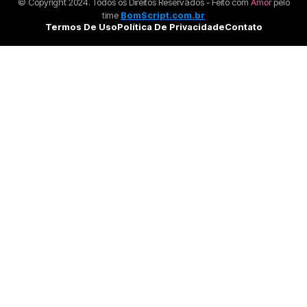
© Copyright 2024. Todos os Direitos Reservados - Feito com
Amor
pelo
time
BomScript.com.br
Termos De Uso
Política De Privacidade
Contato