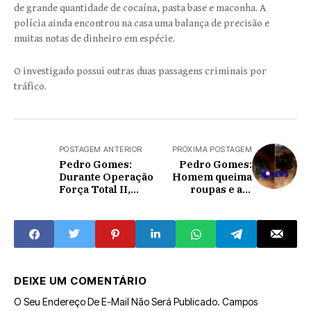
de grande quantidade de cocaína, pasta base e maconha. A
polícia ainda encontrou na casa uma balança de precisão e
muitas notas de dinheiro em espécie.
O investigado possui outras duas passagens criminais por
tráfico.
POSTAGEM ANTERIOR
PRÓXIMA POSTAGEM
Pedro Gomes:
Pedro Gomes:
Durante Operação
Homem queima
Força Total II,
roupas e até
Polícia Militar
colchão-, ameaça
apreende homem
mulher de morte e
por infrações de
termina preso no
trânsito e suspeita
bairro Santo
de tráfico de
Antônio.
drogas no bairro
Marcelino.
DEIXE UM COMENTÁRIO
O Seu Endereço De E-Mail Não Será Publicado.
Campos