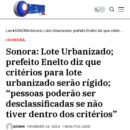
Lar
♦SONORA
Sonora: Lote Urbanizado; prefeito Enelto diz que critérios
para lote urbanizado serão rígido; “pessoas poderão ser
♦SONORA
desclassificadas se não tiver dentro dos critérios”
Sonora: Lote Urbanizado;
prefeito Enelto diz que
critérios para lote
urbanizado serão rígido;
“pessoas poderão ser
desclassificadas se não
tiver dentro dos critérios”
ADMIN
FEVEREIRO 24, 2024
1 MINUTOS LIDOS