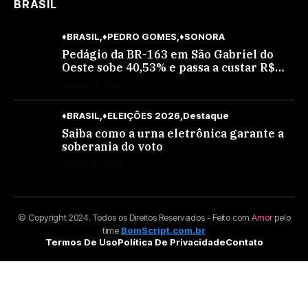
BRASIL
♦BRASIL
♦PEDRO GOMES
♦SONORA
Pedágio da BR-163 em São Gabriel do
Oeste sobe 40,53% e passa a custar R$
10,70 a partir desta quarta-feira
AGOSTO 4, 2026
♦BRASIL
♦ELEIÇÕES 2026
Destaque
Saiba como a urna eletrônica garante a
soberania do voto
JULHO 30, 2026
© Copyright 2024. Todos os Direitos Reservados - Feito com
Amor
pelo
time
BomScript.com.br
Termos De Uso
Política De Privacidade
Contato