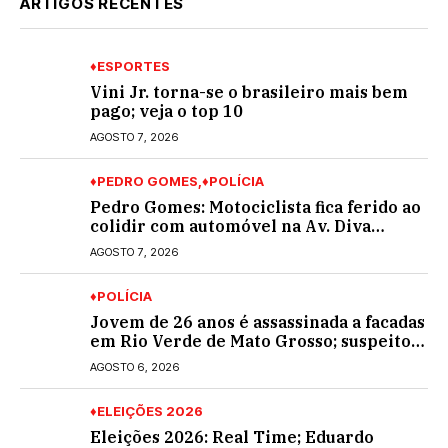
ARTIGOS RECENTES
♦ESPORTES
Vini Jr. torna-se o brasileiro mais bem
pago; veja o top 10
AGOSTO 7, 2026
♦PEDRO GOMES
♦POLÍCIA
Pedro Gomes: Motociclista fica ferido ao
colidir com automóvel na Av. Diva
Araújo; ele não tinha CNH
AGOSTO 7, 2026
♦POLÍCIA
Jovem de 26 anos é assassinada a facadas
em Rio Verde de Mato Grosso; suspeito é
procurado
AGOSTO 6, 2026
♦ELEIÇÕES 2026
Eleições 2026: Real Time; Eduardo