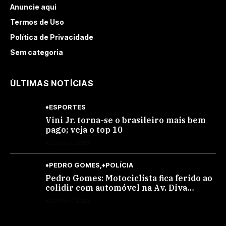
Anuncie aqui
Termos de Uso
Política de Privacidade
Sem categoria
ÙLTIMAS NOTÍCIAS
♦ESPORTES
Vini Jr. torna-se o brasileiro mais bem
pago; veja o top 10
AGOSTO 7, 2026
♦PEDRO GOMES
♦POLÍCIA
Pedro Gomes: Motociclista fica ferido ao
colidir com automóvel na Av. Diva
Araújo; ele não tinha CNH
AGOSTO 7, 2026