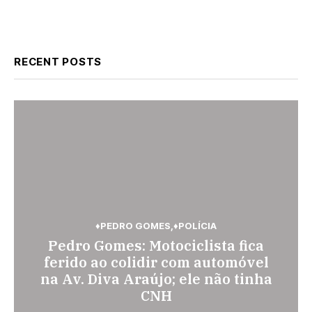
RECENT POSTS
♦PEDRO GOMES
♦POLÍCIA
♦POLÍCIA
Pedro Gomes: Motociclista fica
♦ESPORTES
Jovem de 26 anos é assassinada a
Vini Jr. torna-se o brasileiro mais
ferido ao colidir com automóvel
facadas em Rio Verde de Mato
na Av. Diva Araújo; ele não tinha
bem pago; veja o top 10
Grosso; suspeito é procurado
CNH
BY
ADMIN
AGOSTO 7, 2026
BY
ADMIN
AGOSTO 6, 2026