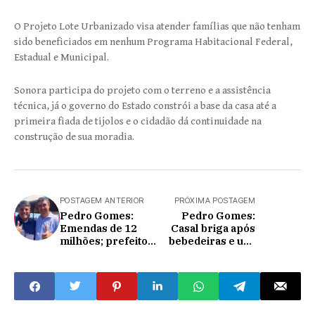
O Projeto Lote Urbanizado visa atender famílias que não tenham
sido beneficiados em nenhum Programa Habitacional Federal,
Estadual e Municipal.
Sonora participa do projeto com o terreno e a assistência
técnica, já o governo do Estado constrói a base da casa até a
primeira fiada de tijolos e o cidadão dá continuidade na
construção de sua moradia.
POSTAGEM ANTERIOR
PRÓXIMA POSTAGEM
Pedro Gomes:
Pedro Gomes:
Emendas de 12
Casal briga após
milhões; prefeito
bebedeiras e uso
William foi
de drogas no
persuasivo com
bairro Santo
governador que
Antônio; só o
queria dar só R$ 7
homem foi preso
milhões