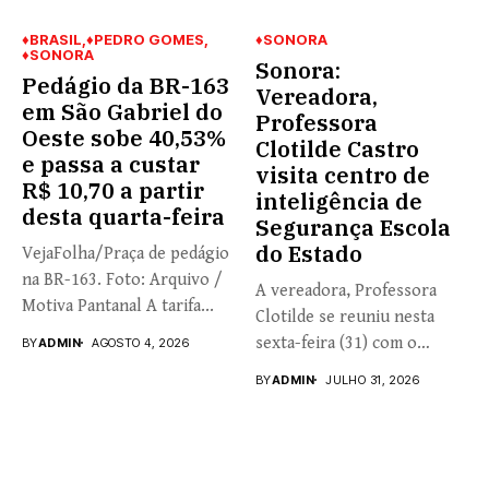
♦BRASIL
♦PEDRO GOMES
♦SONORA
♦SONORA
Sonora:
Pedágio da BR-163
Vereadora,
em São Gabriel do
Professora
Oeste sobe 40,53%
Clotilde Castro
e passa a custar
visita centro de
R$ 10,70 a partir
inteligência de
desta quarta-feira
Segurança Escola
do Estado
VejaFolha/Praça de pedágio
na BR-163. Foto: Arquivo /
A vereadora, Professora
Motiva Pantanal A tarifa...
Clotilde se reuniu nesta
sexta-feira (31) com o
BY
ADMIN
AGOSTO 4, 2026
coronel...
BY
ADMIN
JULHO 31, 2026