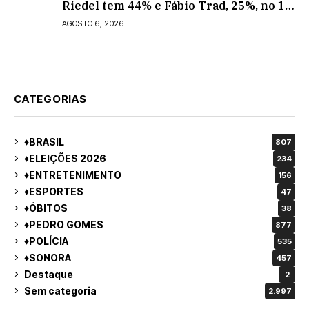
Riedel tem 44% e Fábio Trad, 25%, no 1º
turno para o governo do MS
AGOSTO 6, 2026
CATEGORIAS
♦BRASIL
807
♦ELEIÇÕES 2026
234
♦ENTRETENIMENTO
156
♦ESPORTES
47
♦ÓBITOS
38
♦PEDRO GOMES
877
♦POLÍCIA
535
♦SONORA
457
Destaque
2
Sem categoria
2.997