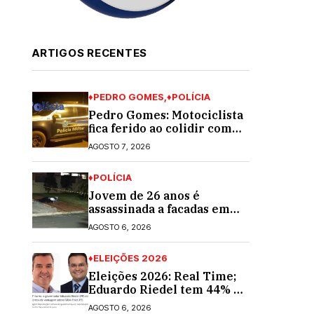
ARTIGOS RECENTES
♦PEDRO GOMES
♦POLÍCIA
Pedro Gomes: Motociclista
fica ferido ao colidir com
automóvel na Av. Diva
AGOSTO 7, 2026
Araújo; ele não tinha CNH
♦POLÍCIA
Jovem de 26 anos é
assassinada a facadas em
Rio Verde de Mato Grosso;
AGOSTO 6, 2026
suspeito é procurado
♦ELEIÇÕES 2026
Eleições 2026: Real Time;
Eduardo Riedel tem 44% e
Fábio Trad, 25%, no 1º
AGOSTO 6, 2026