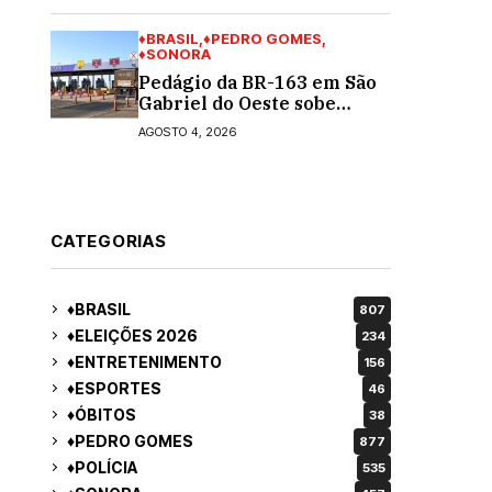
turno para o governo do
MS
♦BRASIL
♦PEDRO GOMES
♦SONORA
Pedágio da BR-163 em São
Gabriel do Oeste sobe
40,53% e passa a custar R$
AGOSTO 4, 2026
10,70 a partir desta quarta-
feira
CATEGORIAS
♦BRASIL
807
♦ELEIÇÕES 2026
234
♦ENTRETENIMENTO
156
♦ESPORTES
46
♦ÓBITOS
38
♦PEDRO GOMES
877
♦POLÍCIA
535