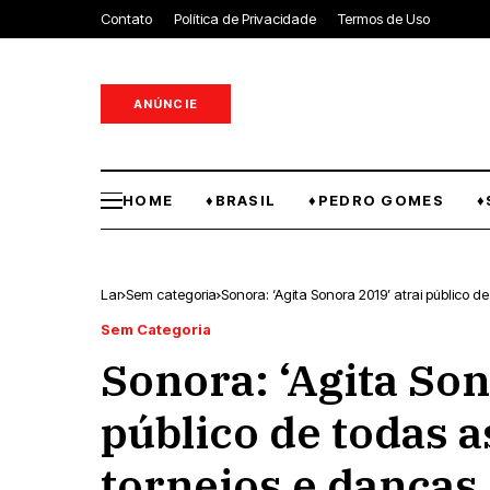
Contato
Política de Privacidade
Termos de Uso
ANÚNCIE
HOME
♦BRASIL
♦PEDRO GOMES
♦
Lar
Sem categoria
Sonora: ‘Agita Sonora 2019’ atrai público 
Sem Categoria
Sonora: ‘Agita Son
público de todas a
torneios e danças