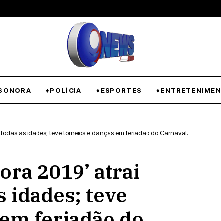
SONORA
♦POLÍCIA
♦ESPORTES
♦ENTRETENIME
de todas as idades; teve torneios e danças em feriadão do Carnaval.
ora 2019’ atrai
s idades; teve
 em feriadão do