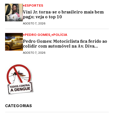
♦ESPORTES
Vini Jr. torna-se o brasileiro mais bem
pago; veja o top 10
AGOSTO 7, 2026
♦PEDRO GOMES
♦POLÍCIA
Pedro Gomes: Motociclista fica ferido ao
colidir com automóvel na Av. Diva
Araújo; ele não tinha CNH
AGOSTO 7, 2026
CATEGORIAS