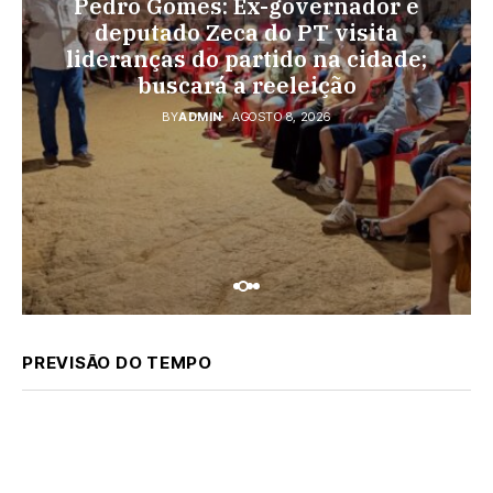
Pedro Gomes: Ex-governador e
♦ESPORTES
Pedro Gomes: URGENTE: Jovem é
Vini Jr. torna-se o brasileiro mais
deputado Zeca do PT visita
morto na região do Cascalho;
lideranças do partido na cidade;
bem pago; veja o top 10
polícia no local
buscará a reeleição
BY
ADMIN
AGOSTO 7, 2026
BY
ADMIN
AGOSTO 8, 2026
BY
ADMIN
AGOSTO 8, 2026
PREVISÃO DO TEMPO