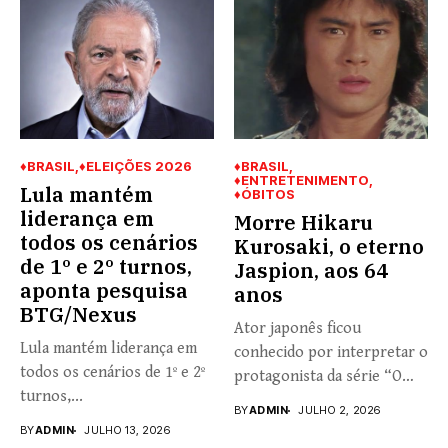
♦BRASIL
♦ELEIÇÕES 2026
♦BRASIL
♦ENTRETENIMENTO
Lula mantém
♦ÓBITOS
liderança em
Morre Hikaru
todos os cenários
Kurosaki, o eterno
de 1º e 2º turnos,
Jaspion, aos 64
aponta pesquisa
anos
BTG/Nexus
Ator japonês ficou
Lula mantém liderança em
conhecido por interpretar o
todos os cenários de 1º e 2º
protagonista da série “O
turnos,...
Fantástico...
BY
ADMIN
JULHO 2, 2026
BY
ADMIN
JULHO 13, 2026