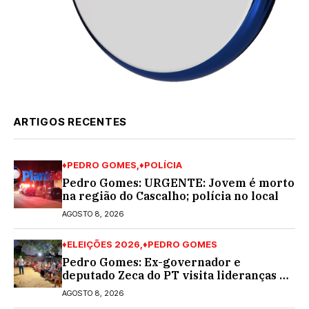
ARTIGOS RECENTES
♦PEDRO GOMES
♦POLÍCIA
Pedro Gomes: URGENTE: Jovem é morto
na região do Cascalho; polícia no local
AGOSTO 8, 2026
♦ELEIÇÕES 2026
♦PEDRO GOMES
Pedro Gomes: Ex-governador e
deputado Zeca do PT visita lideranças do
partido na cidade; buscará a reeleição
AGOSTO 8, 2026