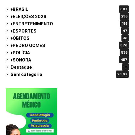
♦BRASIL
807
♦ELEIÇÕES 2026
235
♦ENTRETENIMENTO
155
♦ESPORTES
47
♦ÓBITOS
38
♦PEDRO GOMES
876
♦POLÍCIA
535
♦SONORA
457
Destaque
1
Sem categoria
2.997