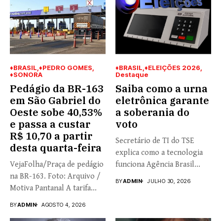
♦BRASIL
♦PEDRO GOMES
♦BRASIL
♦ELEIÇÕES 2026
♦SONORA
Destaque
Pedágio da BR-163
Saiba como a urna
em São Gabriel do
eletrônica garante
Oeste sobe 40,53%
a soberania do
e passa a custar
voto
R$ 10,70 a partir
Secretário de TI do TSE
desta quarta-feira
explica como a tecnologia
VejaFolha/Praça de pedágio
funciona Agência Brasil...
na BR-163. Foto: Arquivo /
BY
ADMIN
JULHO 30, 2026
Motiva Pantanal A tarifa...
BY
ADMIN
AGOSTO 4, 2026