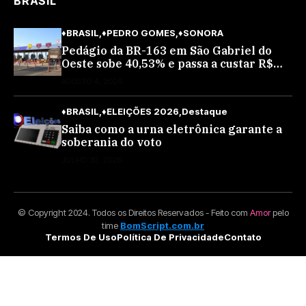
BRASIL
♦BRASIL
♦PEDRO GOMES
♦SONORA
Pedágio da BR-163 em São Gabriel do
Oeste sobe 40,53% e passa a custar R$
10,70 a partir desta quarta-feira
AGOSTO 4, 2026
♦BRASIL
♦ELEIÇÕES 2026
Destaque
Saiba como a urna eletrônica garante a
soberania do voto
JULHO 30, 2026
© Copyright 2024. Todos os Direitos Reservados - Feito com
Amor
pelo
time
BomScript.com.br
Termos De Uso
Política De Privacidade
Contato