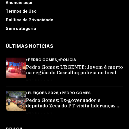
Anuncie aqui
Termos de Uso
Política de Privacidade
Sem categoria
ÙLTIMAS NOTÍCIAS
♦PEDRO GOMES
♦POLÍCIA
Pedro Gomes: URGENTE: Jovem é morto
na região do Cascalho; polícia no local
AGOSTO 8, 2026
♦ELEIÇÕES 2026
♦PEDRO GOMES
Pedro Gomes: Ex-governador e
deputado Zeca do PT visita lideranças do
partido na cidade; buscará a reeleição
AGOSTO 8, 2026