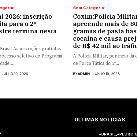
egoria
Sem Categoria
i 2026: inscrição
Coxim:Polícia Milita
ita para o 2º
apreende mais de 8
tre termina nesta
gramas de pasta bas
cocaína e causa prej
de R$ 42 mil ao tráfi
Brasil As inscrições gratuitas
rocesso seletivo do Programa
A Polícia Militar, por meio da 
dade...
de Força Tática do 5º...
JULHO 10, 2026
BY
ADMIN
JUNHO 19, 2026
ÙLTIMAS NOTÍCIAS
o
♦BRASIL
♦PEDRO 