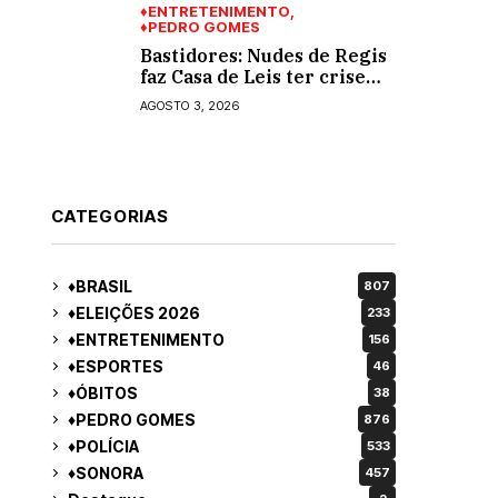
♦ENTRETENIMENTO
♦PEDRO GOMES
Bastidores: Nudes de Regis
faz Casa de Leis ter crise
moral e ética. Respinga em
AGOSTO 3, 2026
todos os vereadores e
decredibiliza vereança
CATEGORIAS
♦BRASIL
807
♦ELEIÇÕES 2026
233
♦ENTRETENIMENTO
156
♦ESPORTES
46
♦ÓBITOS
38
♦PEDRO GOMES
876
♦POLÍCIA
533
♦SONORA
457