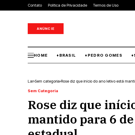
Contato
Política de Privacidade
Termos de Uso
ANÚNCIE
HOME
♦BRASIL
♦PEDRO GOMES
♦
Lar
Sem categoria
Rose diz que início do ano letivo está mant
Sem Categoria
Rose diz que iníci
mantido para 6 de
estadual