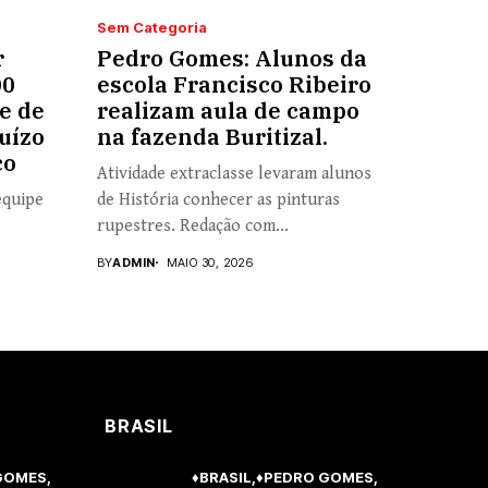
Sem Categoria
r
Pedro Gomes: Alunos da
00
escola Francisco Ribeiro
e de
realizam aula de campo
uízo
na fazenda Buritizal.
co
Atividade extraclasse levaram alunos
equipe
de História conhecer as pinturas
rupestres. Redação com...
BY
ADMIN
MAIO 30, 2026
BRASIL
GOMES
♦BRASIL
♦PEDRO GOMES