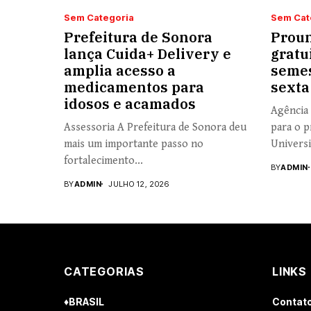
Sem Categoria
Sem Cat
Prefeitura de Sonora
Proun
lança Cuida+ Delivery e
gratu
amplia acesso a
semes
medicamentos para
sexta
idosos e acamados
Agência 
Assessoria A Prefeitura de Sonora deu
para o p
mais um importante passo no
Universi
fortalecimento...
BY
ADMIN
BY
ADMIN
JULHO 12, 2026
CATEGORIAS
LINKS
♦BRASIL
Contat