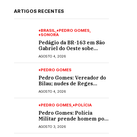
ARTIGOS RECENTES
♦BRASIL
♦PEDRO GOMES
♦SONORA
Pedágio da BR-163 em São
Gabriel do Oeste sobe
40,53% e passa a custar R$
AGOSTO 4, 2026
10,70 a partir desta quarta-
feira
♦PEDRO GOMES
Pedro Gomes: Vereador do
Bilau; nudes de Reges
circula na Assembleia
AGOSTO 4, 2026
Legislativa de MS e
também na governadoria
♦PEDRO GOMES
♦POLÍCIA
Pedro Gomes: Polícia
Militar prende homem por
violência doméstica; dois
AGOSTO 3, 2026
socos na cara dela