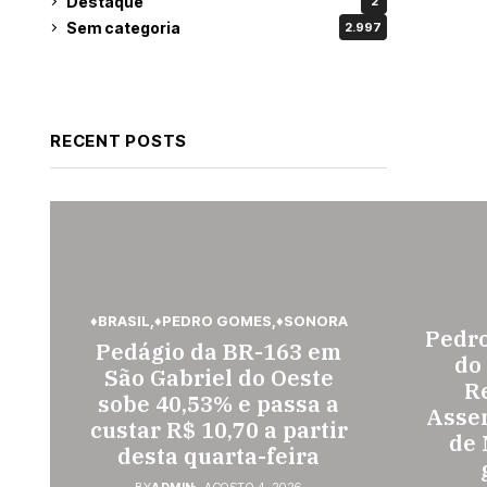
Destaque
2
Sem categoria
2.997
RECENT POSTS
♦BRASIL
♦PEDRO GOMES
♦SONORA
Pedr
Pedágio da BR-163 em
do
São Gabriel do Oeste
Re
sobe 40,53% e passa a
Assem
custar R$ 10,70 a partir
de 
desta quarta-feira
BY
ADMIN
AGOSTO 4, 2026