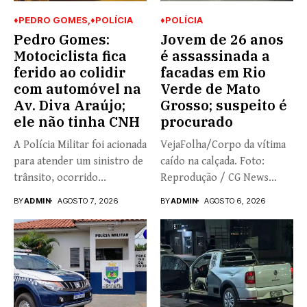
♦PEDRO GOMES
♦POLÍCIA
♦POLÍCIA
Pedro Gomes:
Jovem de 26 anos
Motociclista fica
é assassinada a
ferido ao colidir
facadas em Rio
com automóvel na
Verde de Mato
Av. Diva Araújo;
Grosso; suspeito é
ele não tinha CNH
procurado
A Polícia Militar foi acionada
VejaFolha/Corpo da vítima
para atender um sinistro de
caído na calçada. Foto:
trânsito, ocorrido...
Reprodução / CG News
Nathália...
BY
ADMIN
AGOSTO 7, 2026
BY
ADMIN
AGOSTO 6, 2026