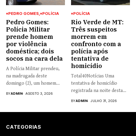
♦PEDRO GOMES
♦POLÍCIA
♦POLÍCIA
Pedro Gomes:
Rio Verde de MT:
Polícia Militar
Três suspeitos
prende homem
morrem em
por violência
confronto com a
doméstica; dois
polícia após
socos na cara dela
tentativa de
homicídio
A Polícia Militar prendeu,
na madrugada deste
Total40Notícias Uma
domingo (2), um homem
tentativa de homicídio
de...
registrada na noite desta
BY
ADMIN
AGOSTO 3, 2026
quinta-feira (30) terminou...
BY
ADMIN
JULHO 31, 2026
CATEGORIAS