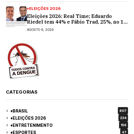
♦ELEIÇÕES 2026
Eleições 2026: Real Time; Eduardo
Riedel tem 44% e Fábio Trad, 25%, no 1º
turno para o governo do MS
AGOSTO 6, 2026
CATEGORIAS
♦BRASIL
807
♦ELEIÇÕES 2026
234
♦ENTRETENIMENTO
156
♦ESPORTES
47