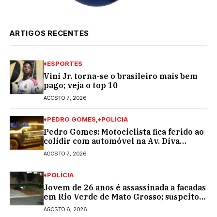
ARTIGOS RECENTES
♦ESPORTES
Vini Jr. torna-se o brasileiro mais bem
pago; veja o top 10
AGOSTO 7, 2026
♦PEDRO GOMES
♦POLÍCIA
Pedro Gomes: Motociclista fica ferido ao
colidir com automóvel na Av. Diva
Araújo; ele não tinha CNH
AGOSTO 7, 2026
♦POLÍCIA
Jovem de 26 anos é assassinada a facadas
em Rio Verde de Mato Grosso; suspeito é
procurado
AGOSTO 6, 2026