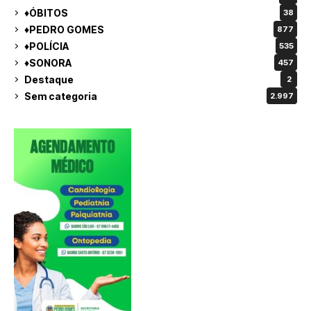
♦ÓBITOS
38
♦PEDRO GOMES
877
♦POLÍCIA
535
♦SONORA
457
Destaque
2
Sem categoria
2.997