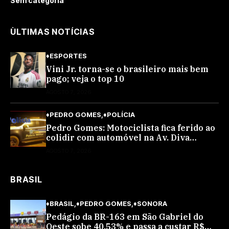
Sem categoria
ÙLTIMAS NOTÍCIAS
♦ESPORTES
Vini Jr. torna-se o brasileiro mais bem
pago; veja o top 10
AGOSTO 7, 2026
♦PEDRO GOMES
♦POLÍCIA
Pedro Gomes: Motociclista fica ferido ao
colidir com automóvel na Av. Diva
Araújo; ele não tinha CNH
AGOSTO 7, 2026
BRASIL
♦BRASIL
♦PEDRO GOMES
♦SONORA
Pedágio da BR-163 em São Gabriel do
Oeste sobe 40,53% e passa a custar R$