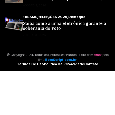
10,70 a partir desta quarta-feira
AGOSTO 4, 2026
♦BRASIL
♦ELEIÇÕES 2026
Destaque
Saiba como a urna eletrônica garante a
soberania do voto
JULHO 30, 2026
© Copyright 2024. Todos os Direitos Reservados - Feito com
Amor
pelo
time
BomScript.com.br
Termos De Uso
Política De Privacidade
Contato