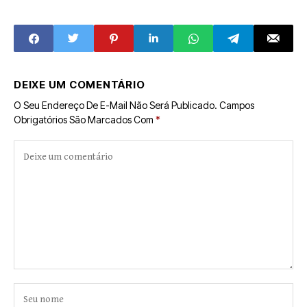
drogas e
bebeu e não pagou
organização
na Feira do
criminosa
Produtor; 6
cervejas
DEIXE UM COMENTÁRIO
O Seu Endereço De E-Mail Não Será Publicado.
Campos
Obrigatórios São Marcados Com
*