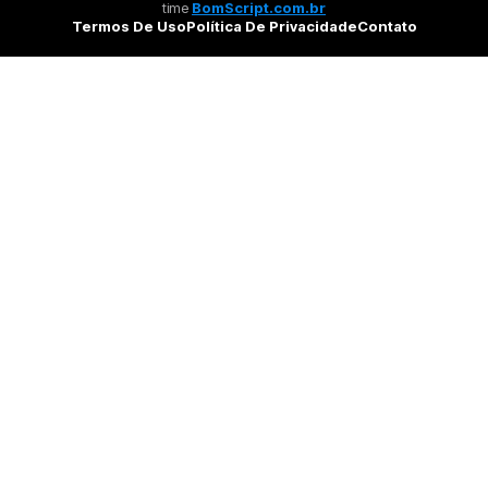
time
BomScript.com.br
Termos De Uso
Política De Privacidade
Contato