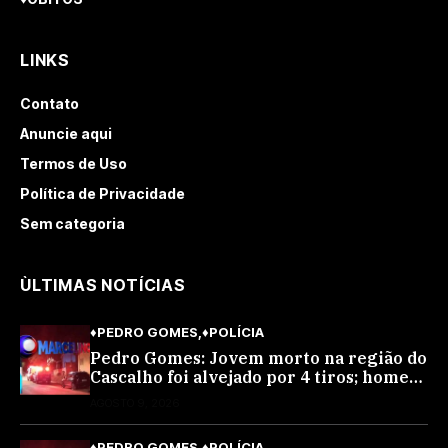
LINKS
Contato
Anuncie aqui
Termos de Uso
Política de Privacidade
Sem categoria
ÙLTIMAS NOTÍCIAS
♦PEDRO GOMES
♦POLÍCIA
Pedro Gomes: Jovem morto na região do
Cascalho foi alvejado por 4 tiros; homem
encapuzado
AGOSTO 9, 2026
♦PEDRO GOMES
♦POLÍCIA