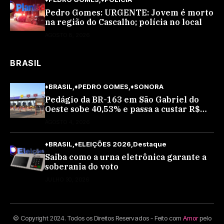
Pedro Gomes: URGENTE: Jovem é morto
na região do Cascalho; polícia no local
AGOSTO 8, 2026
BRASIL
♦BRASIL
♦PEDRO GOMES
♦SONORA
Pedágio da BR-163 em São Gabriel do
Oeste sobe 40,53% e passa a custar R$
10,70 a partir desta quarta-feira
AGOSTO 4, 2026
♦BRASIL
♦ELEIÇÕES 2026
Destaque
Saiba como a urna eletrônica garante a
soberania do voto
JULHO 30, 2026
© Copyright 2024. Todos os Direitos Reservados - Feito com
Amor
pelo