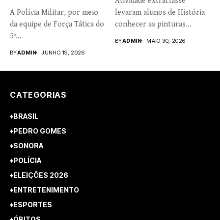
Atividade extraclasse
A Polícia Militar, por meio
levaram alunos de História
da equipe de Força Tática do
conhecer as pinturas
5º...
rupestres. Redação com...
BY
ADMIN
MAIO 30, 2026
BY
ADMIN
JUNHO 19, 2026
CATEGORIAS
♦BRASIL
♦PEDRO GOMES
♦SONORA
♦POLÍCIA
♦ELEIÇÕES 2026
♦ENTRETENIMENTO
♦ESPORTES
♦ÓBITOS