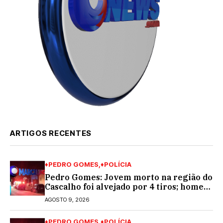
ARTIGOS RECENTES
♦PEDRO GOMES
♦POLÍCIA
Pedro Gomes: Jovem morto na região do
Cascalho foi alvejado por 4 tiros; homem
encapuzado
AGOSTO 9, 2026
♦PEDRO GOMES
♦POLÍCIA