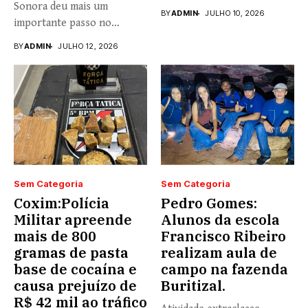
Sonora deu mais um
Universidade...
BY
ADMIN
JULHO 10, 2026
importante passo no
fortalecimento...
BY
ADMIN
JULHO 12, 2026
Sem Categoria
Sem Categoria
Coxim:Polícia
Pedro Gomes:
Militar apreende
Alunos da escola
mais de 800
Francisco Ribeiro
gramas de pasta
realizam aula de
base de cocaína e
campo na fazenda
causa prejuízo de
Buritizal.
R$ 42 mil ao tráfico