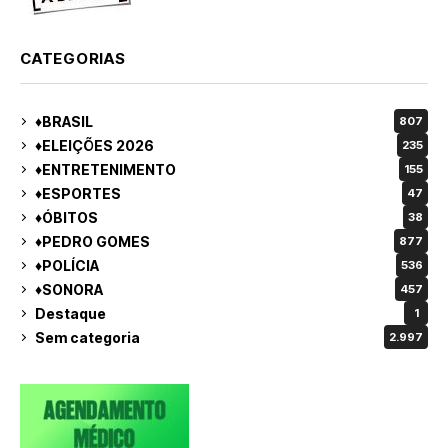
CATEGORIAS
♦BRASIL
807
♦ELEIÇÕES 2026
235
♦ENTRETENIMENTO
155
♦ESPORTES
47
♦ÓBITOS
38
♦PEDRO GOMES
877
♦POLÍCIA
536
♦SONORA
457
Destaque
1
Sem categoria
2.997