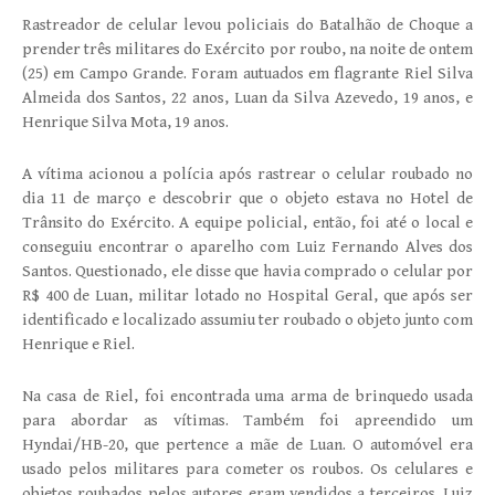
Rastreador de celular levou policiais do Batalhão de Choque a
prender três militares do Exército por roubo, na noite de ontem
(25) em Campo Grande. Foram autuados em flagrante Riel Silva
Almeida dos Santos, 22 anos, Luan da Silva Azevedo, 19 anos, e
Henrique Silva Mota, 19 anos.
A vítima acionou a polícia após rastrear o celular roubado no
dia 11 de março e descobrir que o objeto estava no Hotel de
Trânsito do Exército. A equipe policial, então, foi até o local e
conseguiu encontrar o aparelho com Luiz Fernando Alves dos
Santos. Questionado, ele disse que havia comprado o celular por
R$ 400 de Luan, militar lotado no Hospital Geral, que após ser
identificado e localizado assumiu ter roubado o objeto junto com
Henrique e Riel.
Na casa de Riel, foi encontrada uma arma de brinquedo usada
para abordar as vítimas. Também foi apreendido um
Hyndai/HB-20, que pertence a mãe de Luan. O automóvel era
usado pelos militares para cometer os roubos. Os celulares e
objetos roubados pelos autores eram vendidos a terceiros. Luiz