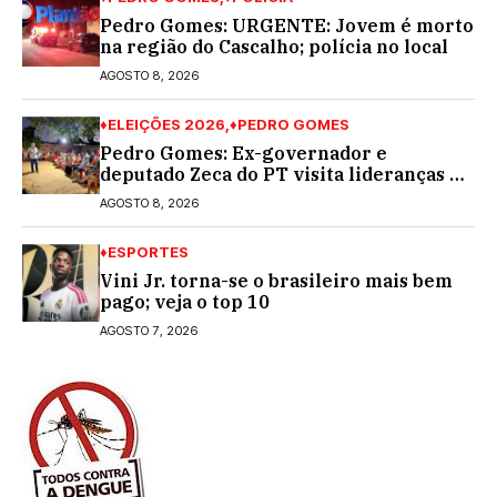
Pedro Gomes: URGENTE: Jovem é morto
na região do Cascalho; polícia no local
AGOSTO 8, 2026
♦ELEIÇÕES 2026
♦PEDRO GOMES
Pedro Gomes: Ex-governador e
deputado Zeca do PT visita lideranças do
partido na cidade; buscará a reeleição
AGOSTO 8, 2026
♦ESPORTES
Vini Jr. torna-se o brasileiro mais bem
pago; veja o top 10
AGOSTO 7, 2026