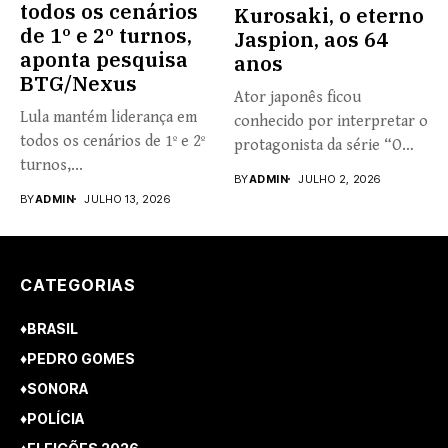
todos os cenários
Kurosaki, o eterno
de 1º e 2º turnos,
Jaspion, aos 64
aponta pesquisa
anos
BTG/Nexus
Ator japonês ficou
Lula mantém liderança em
conhecido por interpretar o
todos os cenários de 1º e 2º
protagonista da série “O
turnos,...
Fantástico...
BY
ADMIN
JULHO 2, 2026
BY
ADMIN
JULHO 13, 2026
CATEGORIAS
♦BRASIL
♦PEDRO GOMES
♦SONORA
♦POLÍCIA