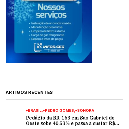
ARTIGOS RECENTES
♦BRASIL
♦PEDRO GOMES
♦SONORA
Pedágio da BR-163 em São Gabriel do
Oeste sobe 40,53% e passa a custar R$
10,70 a partir desta quarta-feira