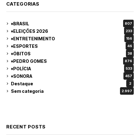
CATEGORIAS
♦BRASIL
807
♦ELEIÇÕES 2026
233
♦ENTRETENIMENTO
156
♦ESPORTES
46
♦ÓBITOS
38
♦PEDRO GOMES
876
♦POLÍCIA
533
♦SONORA
457
Destaque
2
Sem categoria
2.997
RECENT POSTS