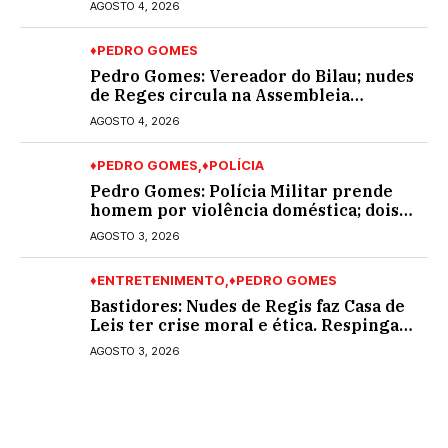
AGOSTO 4, 2026
♦PEDRO GOMES
Pedro Gomes: Vereador do Bilau; nudes
de Reges circula na Assembleia
Legislativa de MS e também na
AGOSTO 4, 2026
governadoria
♦PEDRO GOMES
♦POLÍCIA
Pedro Gomes: Polícia Militar prende
homem por violência doméstica; dois
socos na cara dela
AGOSTO 3, 2026
♦ENTRETENIMENTO
♦PEDRO GOMES
Bastidores: Nudes de Regis faz Casa de
Leis ter crise moral e ética. Respinga
em todos os vereadores e decredibiliza
AGOSTO 3, 2026
vereança