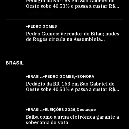
Pedágio da BR-163 em São Gabriel do
Oeste sobe 40,53% e passa a custar R$
10,70 a partir desta quarta-feira
AGOSTO 4, 2026
♦PEDRO GOMES
Pedro Gomes: Vereador do Bilau; nudes
de Reges circula na Assembleia
Legislativa de MS e também na
AGOSTO 4, 2026
governadoria
BRASIL
♦BRASIL
♦PEDRO GOMES
♦SONORA
Pedágio da BR-163 em São Gabriel do
Oeste sobe 40,53% e passa a custar R$
10,70 a partir desta quarta-feira
AGOSTO 4, 2026
♦BRASIL
♦ELEIÇÕES 2026
Destaque
Saiba como a urna eletrônica garante a
soberania do voto