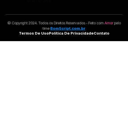
JULHO 30, 2026
© Copyright 2024. Todos os Direitos Reservados - Feito com
Amor
pelo
time
BomScript.com.br
Termos De Uso
Política De Privacidade
Contato