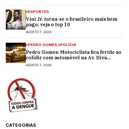
♦ESPORTES
Vini Jr. torna-se o brasileiro mais bem
pago; veja o top 10
AGOSTO 7, 2026
♦PEDRO GOMES
♦POLÍCIA
Pedro Gomes: Motociclista fica ferido ao
colidir com automóvel na Av. Diva
Araújo; ele não tinha CNH
AGOSTO 7, 2026
CATEGORIAS