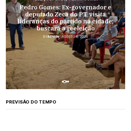
♦PEDRO GOMES
♦POLÍCIA
Pedro Gomes: Ex-governador e
♦ESPORTES
Pedro Gomes: URGENTE: Jovem é
Vini Jr. torna-se o brasileiro mais
deputado Zeca do PT visita
morto na região do Cascalho;
lideranças do partido na cidade;
bem pago; veja o top 10
polícia no local
buscará a reeleição
BY
ADMIN
AGOSTO 7, 2026
BY
ADMIN
AGOSTO 8, 2026
BY
ADMIN
AGOSTO 8, 2026
PREVISÃO DO TEMPO