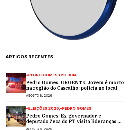
ARTIGOS RECENTES
♦PEDRO GOMES
♦POLÍCIA
Pedro Gomes: URGENTE: Jovem é morto
na região do Cascalho; polícia no local
AGOSTO 8, 2026
♦ELEIÇÕES 2026
♦PEDRO GOMES
Pedro Gomes: Ex-governador e
deputado Zeca do PT visita lideranças do
partido na cidade; buscará a reeleição
AGOSTO 8, 2026