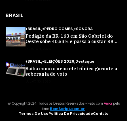
BRASIL
♦BRASIL
♦PEDRO GOMES
♦SONORA
Pedágio da BR-163 em São Gabriel do
Oeste sobe 40,53% e passa a custar R$
10,70 a partir desta quarta-feira
AGOSTO 4, 2026
♦BRASIL
♦ELEIÇÕES 2026
Destaque
Saiba como a urna eletrônica garante a
soberania do voto
JULHO 30, 2026
© Copyright 2024. Todos os Direitos Reservados - Feito com
Amor
pelo
time
BomScript.com.br
Termos De Uso
Política De Privacidade
Contato