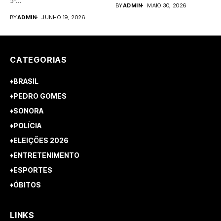
5º...
rupestres. Redação com...
BY
ADMIN
MAIO 30, 2026
BY
ADMIN
JUNHO 19, 2026
CATEGORIAS
♦BRASIL
♦PEDRO GOMES
♦SONORA
♦POLÍCIA
♦ELEIÇÕES 2026
♦ENTRETENIMENTO
♦ESPORTES
♦ÓBITOS
LINKS