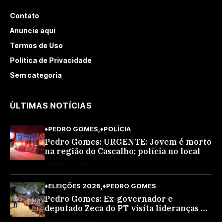
Contato
Anuncie aqui
Termos de Uso
Política de Privacidade
Sem categoria
ÙLTIMAS NOTÍCIAS
♦PEDRO GOMES
♦POLÍCIA
Pedro Gomes: URGENTE: Jovem é morto
na região do Cascalho; polícia no local
AGOSTO 8, 2026
♦ELEIÇÕES 2026
♦PEDRO GOMES
Pedro Gomes: Ex-governador e
deputado Zeca do PT visita lideranças do
partido na cidade; buscará a reeleição
AGOSTO 8, 2026