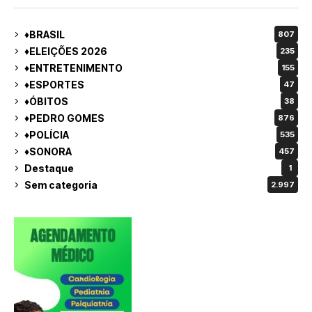
♦BRASIL
807
♦ELEIÇÕES 2026
235
♦ENTRETENIMENTO
155
♦ESPORTES
47
♦ÓBITOS
38
♦PEDRO GOMES
876
♦POLÍCIA
535
♦SONORA
457
Destaque
1
Sem categoria
2.997