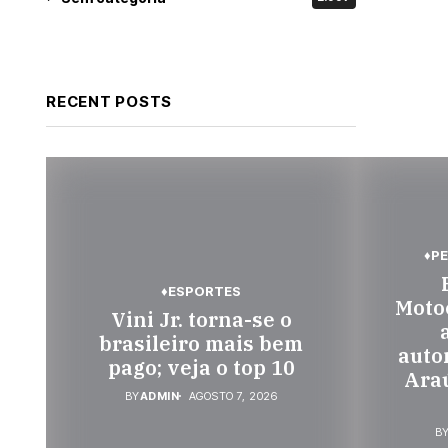
RECENT POSTS
♦P
♦ESPORTES
Motoc
Vini Jr. torna-se o
brasileiro mais bem
auto
pago; veja o top 10
Araú
BY
ADMIN
AGOSTO 7, 2026
B