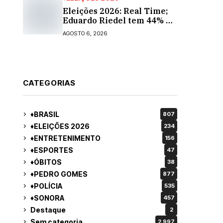
Eleições 2026: Real Time;
Eduardo Riedel tem 44% e
Fábio Trad, 25%, no 1º
AGOSTO 6, 2026
turno para o governo do
MS
CATEGORIAS
♦BRASIL
807
♦ELEIÇÕES 2026
234
♦ENTRETENIMENTO
156
♦ESPORTES
47
♦ÓBITOS
38
♦PEDRO GOMES
877
♦POLÍCIA
535
♦SONORA
457
Destaque
2
Sem categoria
2.997