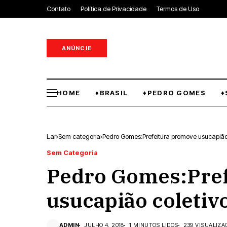
Contato
Política de Privacidade
Termos de Uso
ANÚNCIE
HOME
♦BRASIL
♦PEDRO GOMES
♦
Lar
Sem categoria
Pedro Gomes:Prefeitura promove usucapião 
Sem Categoria
Pedro Gomes:Pref
usucapião coletivo
ADMIN
JULHO 4, 2018
1 MINUTOS LIDOS
239 VISUALIZA