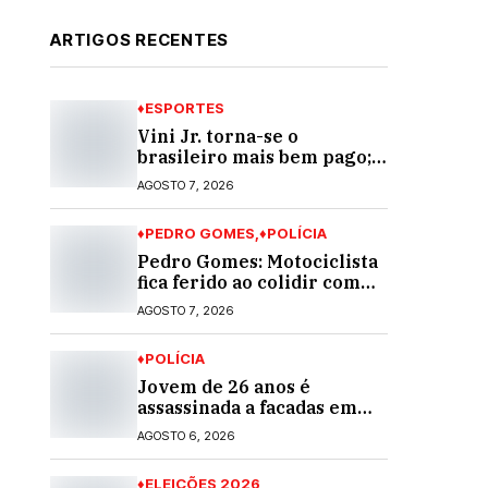
ARTIGOS RECENTES
♦ESPORTES
Vini Jr. torna-se o
brasileiro mais bem pago;
veja o top 10
AGOSTO 7, 2026
♦PEDRO GOMES
♦POLÍCIA
Pedro Gomes: Motociclista
fica ferido ao colidir com
automóvel na Av. Diva
AGOSTO 7, 2026
Araújo; ele não tinha CNH
♦POLÍCIA
Jovem de 26 anos é
assassinada a facadas em
Rio Verde de Mato Grosso;
AGOSTO 6, 2026
suspeito é procurado
♦ELEIÇÕES 2026