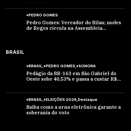
AGOSTO 4, 2026
♦PEDRO GOMES
Pedro Gomes: Vereador do Bilau; nudes
de Reges circula na Assembleia
Legislativa de MS e também na
AGOSTO 4, 2026
governadoria
BRASIL
♦BRASIL
♦PEDRO GOMES
♦SONORA
Pedágio da BR-163 em São Gabriel do
Oeste sobe 40,53% e passa a custar R$
10,70 a partir desta quarta-feira
AGOSTO 4, 2026
♦BRASIL
♦ELEIÇÕES 2026
Destaque
Saiba como a urna eletrônica garante a
soberania do voto
JULHO 30, 2026