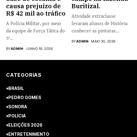
causa prejuízo de
Buritizal.
R$ 42 mil ao tráfico
Atividade extraclasse
A Polícia Militar, por meio
levaram alunos de História
da equipe de Força Tática do
conhecer as pinturas
5º...
rupestres. Redação com...
BY
ADMIN
MAIO 30, 2026
BY
ADMIN
JUNHO 19, 2026
CATEGORIAS
♦BRASIL
♦PEDRO GOMES
♦SONORA
♦POLÍCIA
♦ELEIÇÕES 2026
♦ENTRETENIMENTO