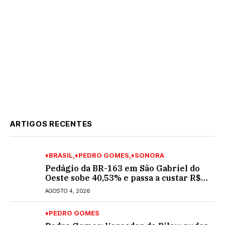
ARTIGOS RECENTES
♦BRASIL
♦PEDRO GOMES
♦SONORA
Pedágio da BR-163 em São Gabriel do
Oeste sobe 40,53% e passa a custar R$
10,70 a partir desta quarta-feira
AGOSTO 4, 2026
♦PEDRO GOMES