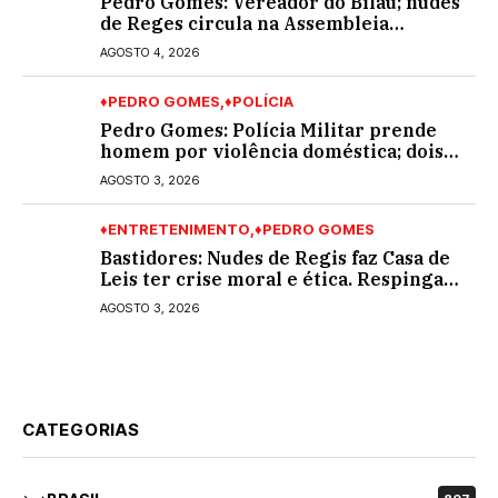
Pedro Gomes: Vereador do Bilau; nudes
de Reges circula na Assembleia
Legislativa de MS e também na
AGOSTO 4, 2026
governadoria
♦PEDRO GOMES
♦POLÍCIA
Pedro Gomes: Polícia Militar prende
homem por violência doméstica; dois
socos na cara dela
AGOSTO 3, 2026
♦ENTRETENIMENTO
♦PEDRO GOMES
Bastidores: Nudes de Regis faz Casa de
Leis ter crise moral e ética. Respinga
em todos os vereadores e decredibiliza
AGOSTO 3, 2026
vereança
CATEGORIAS