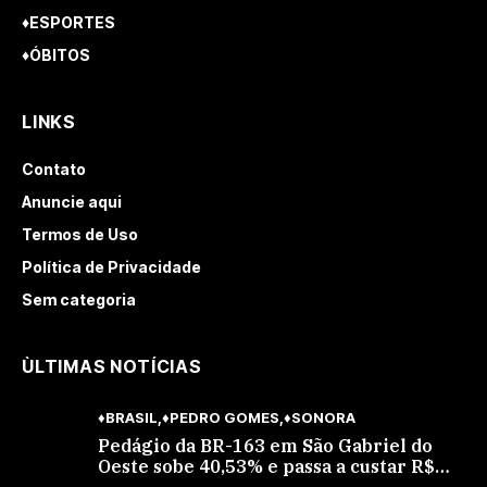
♦ESPORTES
♦ÓBITOS
LINKS
Contato
Anuncie aqui
Termos de Uso
Política de Privacidade
Sem categoria
ÙLTIMAS NOTÍCIAS
♦BRASIL
♦PEDRO GOMES
♦SONORA
Pedágio da BR-163 em São Gabriel do
Oeste sobe 40,53% e passa a custar R$
10,70 a partir desta quarta-feira