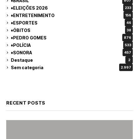
♦BRASIL
807
♦ELEIÇÕES 2026
233
♦ENTRETENIMENTO
156
♦ESPORTES
46
♦ÓBITOS
38
♦PEDRO GOMES
876
♦POLÍCIA
533
♦SONORA
457
Destaque
2
Sem categoria
2.997
RECENT POSTS