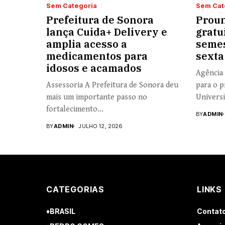
Sem Categoria
Sem Cat
Prefeitura de Sonora
Proun
lança Cuida+ Delivery e
gratu
amplia acesso a
semes
medicamentos para
sexta
idosos e acamados
Agência 
Assessoria A Prefeitura de Sonora deu
para o p
mais um importante passo no
Universi
fortalecimento...
BY
ADMIN
BY
ADMIN
JULHO 12, 2026
CATEGORIAS
LINKS
♦BRASIL
Contat