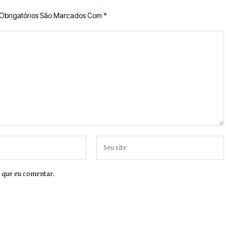
Obrigatórios São Marcados Com
*
♦BRASIL
♦PEDRO GOMES
♦SONO
Pedágio da BR-163 e
São Gabriel do Oeste
 que eu comentar.
sobe 40,53% e passa 
custar R$ 10,70 a parti
desta quarta-feira
BY
ADMIN
AGOSTO 4, 2026