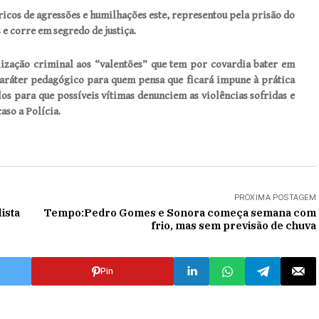
icos de agressões e humilhações este, representou pela prisão do
 e corre em segredo de justiça.
ização criminal aos “valentões” que tem por covardia bater em
ráter pedagógico para quem pensa que ficará impune à prática
os para que possíveis vítimas denunciem as violências sofridas e
aso a Polícia.
PRÓXIMA POSTAGEM
ista
Tempo:Pedro Gomes e Sonora começa semana com
frio, mas sem previsão de chuva
Pin