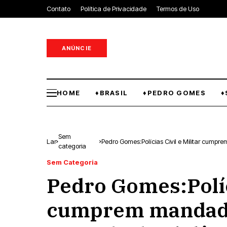
Contato
Política de Privacidade
Termos de Uso
ANÚNCIE
HOME
♦BRASIL
♦PEDRO GOMES
♦
Sem
Lar
Pedro Gomes:Polícias Civil e Militar cumprem man
categoria
Antônio
Sem Categoria
Pedro Gomes:Políci
cumprem mandado