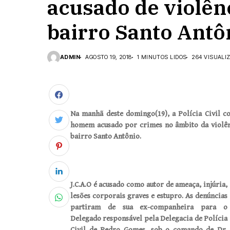
acusado de violên
bairro Santo Antô
ADMIN
AGOSTO 19, 2018
1 MINUTOS LIDOS
264 VISUALI
Na manhã deste domingo(19), a Polícia Civil 
homem acusado por crimes no âmbito da violênc
bairro Santo Antônio.
J.C.A.O é acusado como autor de ameaça, injúria,
lesões corporais graves e estupro. As denúncias
partiram de sua ex-companheira para o
Delegado responsável pela Delegacia de Polícia
Civil de Pedro Gomes, sob o comando de Dr.