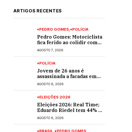
ARTIGOS RECENTES
♦PEDRO GOMES
♦POLÍCIA
Pedro Gomes: Motociclista
fica ferido ao colidir com
automóvel na Av. Diva
AGOSTO 7, 2026
Araújo; ele não tinha CNH
♦POLÍCIA
Jovem de 26 anos é
assassinada a facadas em
Rio Verde de Mato Grosso;
AGOSTO 6, 2026
suspeito é procurado
♦ELEIÇÕES 2026
Eleições 2026: Real Time;
Eduardo Riedel tem 44% e
Fábio Trad, 25%, no 1º
AGOSTO 6, 2026
turno para o governo do
MS
♦BRASIL
♦PEDRO GOMES