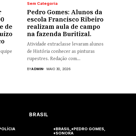
Sem Categoria
r
Pedro Gomes: Alunos da
00
escola Francisco Ribeiro
e de
realizam aula de campo
uízo
na fazenda Buritizal.
co
Atividade extraclasse levaram alunos
equipe
de História conhecer as pinturas
rupestres. Redação com...
BY
ADMIN
MAIO 30, 2026
BRASIL
POLÍCIA
♦BRASIL
♦PEDRO GOMES
♦SONORA