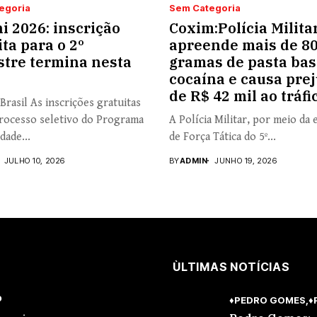
egoria
Sem Categoria
i 2026: inscrição
Coxim:Polícia Milita
ita para o 2º
apreende mais de 8
tre termina nesta
gramas de pasta bas
cocaína e causa prej
de R$ 42 mil ao tráfi
Brasil As inscrições gratuitas
rocesso seletivo do Programa
A Polícia Militar, por meio da 
dade...
de Força Tática do 5º...
JULHO 10, 2026
BY
ADMIN
JUNHO 19, 2026
ÙLTIMAS NOTÍCIAS
o
♦PEDRO GOMES
♦