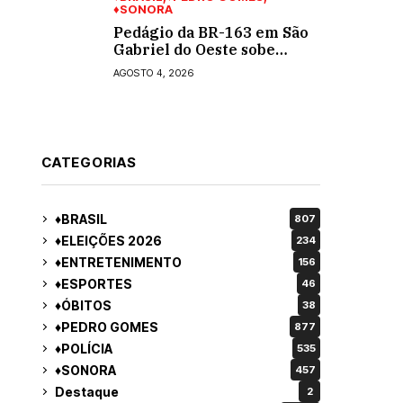
♦SONORA
Pedágio da BR-163 em São
Gabriel do Oeste sobe
40,53% e passa a custar R$
AGOSTO 4, 2026
10,70 a partir desta quarta-
feira
CATEGORIAS
♦BRASIL
807
♦ELEIÇÕES 2026
234
♦ENTRETENIMENTO
156
♦ESPORTES
46
♦ÓBITOS
38
♦PEDRO GOMES
877
♦POLÍCIA
535
♦SONORA
457
Destaque
2