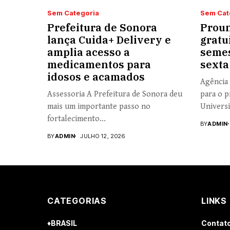
Sem Categoria
Sem Cat
Prefeitura de Sonora
Proun
lança Cuida+ Delivery e
gratu
amplia acesso a
semes
medicamentos para
sexta
idosos e acamados
Agência 
Assessoria A Prefeitura de Sonora deu
para o p
mais um importante passo no
Universi
fortalecimento...
BY
ADMIN
BY
ADMIN
JULHO 12, 2026
CATEGORIAS
LINKS
♦BRASIL
Contat