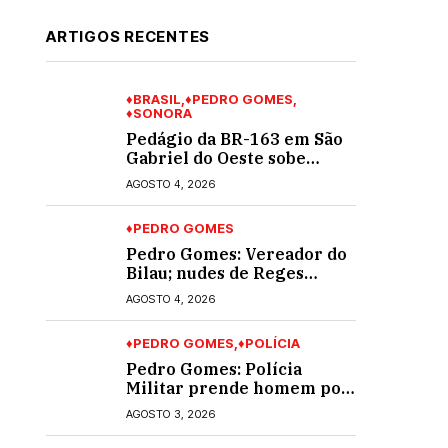
ARTIGOS RECENTES
♦BRASIL
♦PEDRO GOMES
♦SONORA
Pedágio da BR-163 em São
Gabriel do Oeste sobe
40,53% e passa a custar R$
AGOSTO 4, 2026
10,70 a partir desta quarta-
feira
♦PEDRO GOMES
Pedro Gomes: Vereador do
Bilau; nudes de Reges
circula na Assembleia
AGOSTO 4, 2026
Legislativa de MS e
também na governadoria
♦PEDRO GOMES
♦POLÍCIA
Pedro Gomes: Polícia
Militar prende homem por
violência doméstica; dois
AGOSTO 3, 2026
socos na cara dela