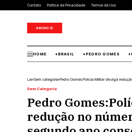
Contato
Política de Privacidade
Termos de Uso
ANÚNCIE
HOME
♦BRASIL
♦PEDRO GOMES
♦
Lar
Sem categoria
Pedro Gomes:Polícia Militar divulga reduç
Sem Categoria
Pedro Gomes:Políc
redução no número
segundo ano cons