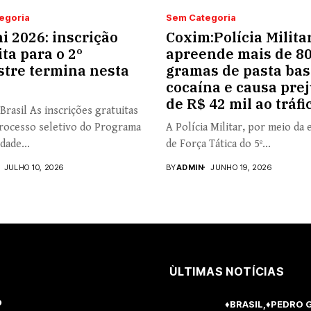
egoria
Sem Categoria
i 2026: inscrição
Coxim:Polícia Milita
ita para o 2º
apreende mais de 8
tre termina nesta
gramas de pasta bas
cocaína e causa prej
de R$ 42 mil ao tráfi
Brasil As inscrições gratuitas
rocesso seletivo do Programa
A Polícia Militar, por meio da 
dade...
de Força Tática do 5º...
JULHO 10, 2026
BY
ADMIN
JUNHO 19, 2026
ÙLTIMAS NOTÍCIAS
o
♦BRASIL
♦PEDRO 