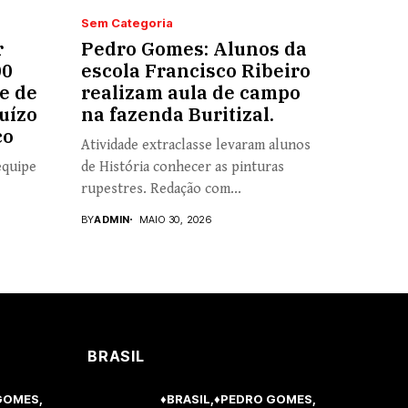
Sem Categoria
r
Pedro Gomes: Alunos da
00
escola Francisco Ribeiro
e de
realizam aula de campo
uízo
na fazenda Buritizal.
co
Atividade extraclasse levaram alunos
equipe
de História conhecer as pinturas
rupestres. Redação com...
BY
ADMIN
MAIO 30, 2026
BRASIL
GOMES
♦BRASIL
♦PEDRO GOMES