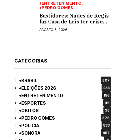
♦ENTRETENIMENTO
♦PEDRO GOMES
Bastidores: Nudes de Regis
faz Casa de Leis ter crise
moral e ética. Respinga em
AGOSTO 3, 2026
todos os vereadores e
decredibiliza vereança
CATEGORIAS
♦BRASIL
807
♦ELEIÇÕES 2026
233
♦ENTRETENIMENTO
156
♦ESPORTES
46
♦ÓBITOS
38
♦PEDRO GOMES
876
♦POLÍCIA
533
♦SONORA
457