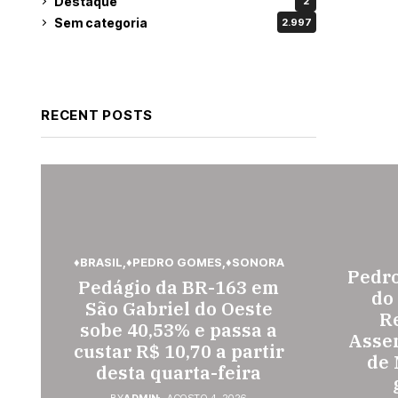
Destaque
2
Sem categoria
2.997
RECENT POSTS
♦BRASIL
♦PEDRO GOMES
♦SONORA
Pedr
Pedágio da BR-163 em
do
São Gabriel do Oeste
Re
sobe 40,53% e passa a
Assem
custar R$ 10,70 a partir
de 
desta quarta-feira
BY
ADMIN
AGOSTO 4, 2026