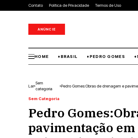
Contato
Política de Privacidade
Termos de Uso
ANÚNCIE
HOME
♦BRASIL
♦PEDRO GOMES
♦
Sem
Lar
Pedro Gomes:Obras de drenagem e pavimentaçã
categoria
Carlos Biffi
Sem Categoria
Pedro Gomes:Obr
pavimentação em v