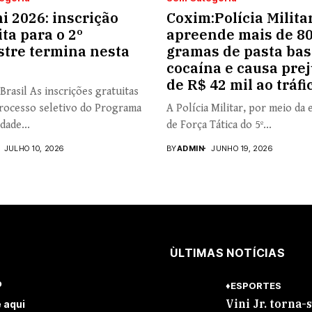
i 2026: inscrição
Coxim:Polícia Milita
ita para o 2º
apreende mais de 8
tre termina nesta
gramas de pasta bas
cocaína e causa prej
de R$ 42 mil ao tráfi
Brasil As inscrições gratuitas
rocesso seletivo do Programa
A Polícia Militar, por meio da 
dade...
de Força Tática do 5º...
JULHO 10, 2026
BY
ADMIN
JUNHO 19, 2026
ÙLTIMAS NOTÍCIAS
o
♦ESPORTES
Vini Jr. torna-
 aqui