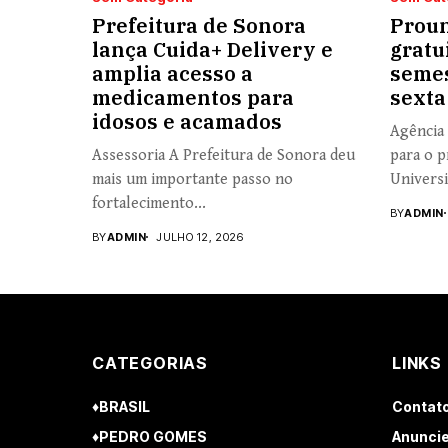
Prefeitura de Sonora
Proun
lança Cuida+ Delivery e
gratu
amplia acesso a
semes
medicamentos para
sexta
idosos e acamados
Agência 
Assessoria A Prefeitura de Sonora deu
para o p
mais um importante passo no
Universi
fortalecimento...
BY
ADMIN
BY
ADMIN
JULHO 12, 2026
CATEGORIAS
LINKS
♦BRASIL
Contat
♦PEDRO GOMES
Anuncie