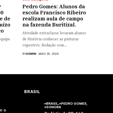
r
Pedro Gomes: Alunos da
00
escola Francisco Ribeiro
e de
realizam aula de campo
uízo
na fazenda Buritizal.
co
Atividade extraclasse levaram alunos
equipe
de História conhecer as pinturas
rupestres. Redação com...
BY
ADMIN
MAIO 30, 2026
BRASIL
♦BRASIL
♦PEDRO GOMES
♦SONORA
se o