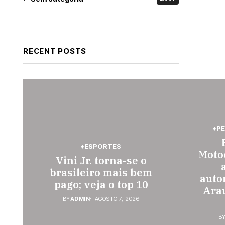
RECENT POSTS
♦P
♦ESPORTES
Motoc
Vini Jr. torna-se o
brasileiro mais bem
auto
pago; veja o top 10
Araú
BY
ADMIN
AGOSTO 7, 2026
B