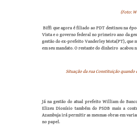
(Foto: W
Biffi que agora é filiado ao PDT destinou na ép
Vista e o governo federal no primeiro ano da ges
gestão do ex-prefeito Vanderley Mota(PT), que 
em seu mandato. O restante do dinheiro
acabou n
Situação da rua Constituição quando 
Já na gestão do atual prefeito William do Ban
Elizeu Dionísio também do PSDB mais a contr
Azambuja irá permitir as mesmas obras em varias 
no papel.