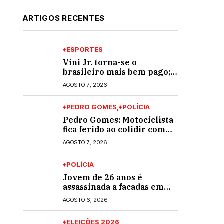
ARTIGOS RECENTES
♦ESPORTES
Vini Jr. torna-se o
brasileiro mais bem pago;
veja o top 10
AGOSTO 7, 2026
♦PEDRO GOMES
♦POLÍCIA
Pedro Gomes: Motociclista
fica ferido ao colidir com
automóvel na Av. Diva
AGOSTO 7, 2026
Araújo; ele não tinha CNH
♦POLÍCIA
Jovem de 26 anos é
assassinada a facadas em
Rio Verde de Mato Grosso;
AGOSTO 6, 2026
suspeito é procurado
♦ELEIÇÕES 2026