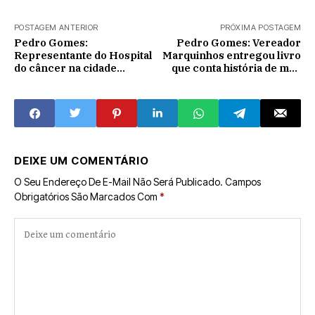
POSTAGEM ANTERIOR
PRÓXIMA POSTAGEM
Pedro Gomes:
Pedro Gomes: Vereador
Representante do Hospital
Marquinhos entregou livro
do câncer na cidade
que conta história de mãe
promove almoço e bingo
de cantor sertanejo
em prol do Hospital do
Amor.
DEIXE UM COMENTÁRIO
O Seu Endereço De E-Mail Não Será Publicado.
Campos
Obrigatórios São Marcados Com
*