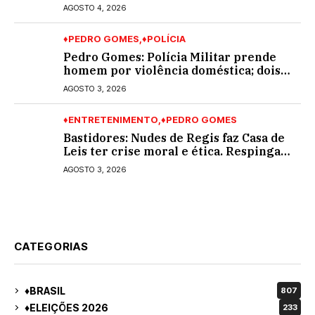
Legislativa de MS e também na
AGOSTO 4, 2026
governadoria
♦PEDRO GOMES
♦POLÍCIA
Pedro Gomes: Polícia Militar prende
homem por violência doméstica; dois
socos na cara dela
AGOSTO 3, 2026
♦ENTRETENIMENTO
♦PEDRO GOMES
Bastidores: Nudes de Regis faz Casa de
Leis ter crise moral e ética. Respinga
em todos os vereadores e decredibiliza
AGOSTO 3, 2026
vereança
CATEGORIAS
♦BRASIL
807
♦ELEIÇÕES 2026
233