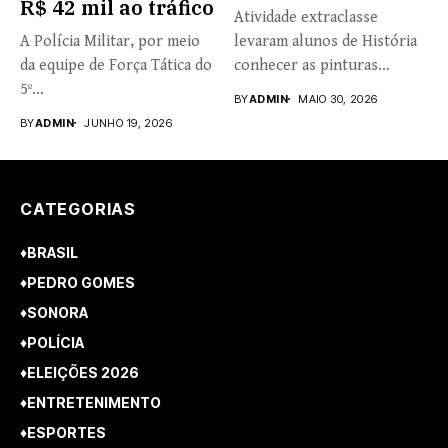
R$ 42 mil ao tráfico
Atividade extraclasse
A Polícia Militar, por meio
levaram alunos de História
da equipe de Força Tática do
conhecer as pinturas
5º...
rupestres. Redação com...
BY
ADMIN
MAIO 30, 2026
BY
ADMIN
JUNHO 19, 2026
CATEGORIAS
♦BRASIL
♦PEDRO GOMES
♦SONORA
♦POLÍCIA
♦ELEIÇÕES 2026
♦ENTRETENIMENTO
♦ESPORTES