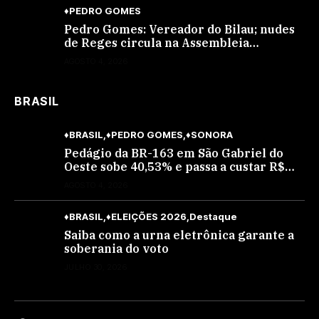
♦PEDRO GOMES
Pedro Gomes: Vereador do Bilau; nudes
de Reges circula na Assembleia
Legislativa de MS e também na
AGOSTO 4, 2026
governadoria
BRASIL
♦BRASIL
♦PEDRO GOMES
♦SONORA
Pedágio da BR-163 em São Gabriel do
Oeste sobe 40,53% e passa a custar R$
10,70 a partir desta quarta-feira
AGOSTO 4, 2026
♦BRASIL
♦ELEIÇÕES 2026
Destaque
Saiba como a urna eletrônica garante a
soberania do voto
JULHO 30, 2026