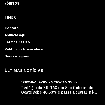
♦ÓBITOS
LINKS
Contato
Anuncie aqui
Termos de Uso
Política de Privacidade
Sem categoria
ÙLTIMAS NOTÍCIAS
♦BRASIL
♦PEDRO GOMES
♦SONORA
Pedágio da BR-163 em São Gabriel do
Oeste sobe 40,53% e passa a custar R$
10,70 a partir desta quarta-feira
AGOSTO 4, 2026