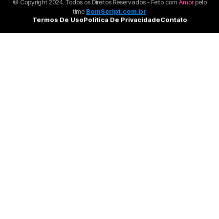
© Copyright 2024. Todos os Direitos Reservados - Feito com
Amor
pelo
time
BomScript.com.br
Termos De Uso
Política De Privacidade
Contato