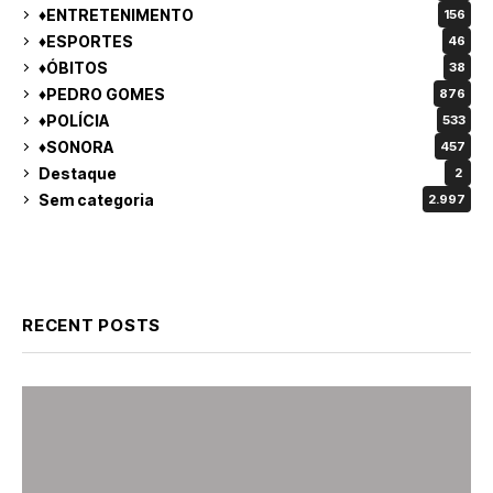
♦ENTRETENIMENTO
156
♦ESPORTES
46
♦ÓBITOS
38
♦PEDRO GOMES
876
♦POLÍCIA
533
♦SONORA
457
Destaque
2
Sem categoria
2.997
RECENT POSTS