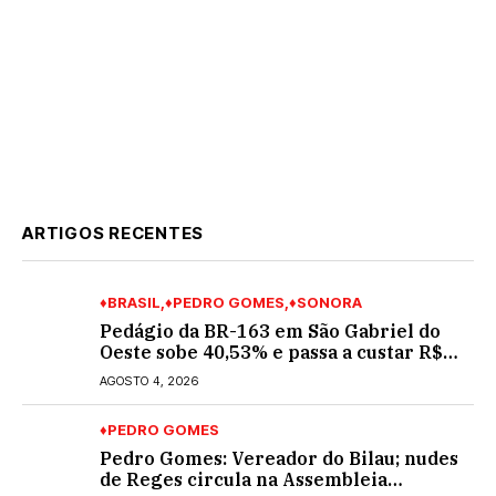
ARTIGOS RECENTES
♦BRASIL
♦PEDRO GOMES
♦SONORA
Pedágio da BR-163 em São Gabriel do
Oeste sobe 40,53% e passa a custar R$
10,70 a partir desta quarta-feira
AGOSTO 4, 2026
♦PEDRO GOMES
Pedro Gomes: Vereador do Bilau; nudes
de Reges circula na Assembleia