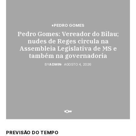
♦BRASIL
♦PEDRO GOMES
♦PEDRO GOMES
♦PEDRO GOMES
♦POLÍCIA
♦SONORA
Pedro Gomes: Vereador do Bilau;
Pedro Gomes: Polícia Militar
Pedágio da BR-163 em São
Gabriel do Oeste sobe 40,53% e
prende homem por violência
nudes de Reges circula na
Assembleia Legislativa de MS e
passa a custar R$ 10,70 a partir
doméstica; dois socos na cara
também na governadoria
desta quarta-feira
dela
BY
BY
BY
ADMIN
ADMIN
ADMIN
AGOSTO 4, 2026
AGOSTO 4, 2026
AGOSTO 3, 2026
PREVISÃO DO TEMPO