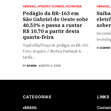
♦BRASIL
♦PEDRO GOMES
♦SONORA
♦BRASIL
Pedágio da BR-163 em
Saiba
São Gabriel do Oeste sobe
eletr
40,53% e passa a custar
sober
R$ 10,70 a partir desta
Secretár
quarta-feira
tecnolog
VejaFolha/Praça de pedágio na BR-163.
BY
ADMIN
Foto: Arquivo / Motiva Pantanal A
tarifa...
BY
ADMIN
AGOSTO 4, 2026
CATEGORIAS
LINKS
♦BRASIL
Contat