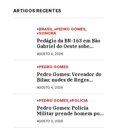
ARTIGOS RECENTES
♦BRASIL
♦PEDRO GOMES
♦SONORA
Pedágio da BR-163 em São
Gabriel do Oeste sobe
40,53% e passa a custar R$
AGOSTO 4, 2026
10,70 a partir desta quarta-
feira
♦PEDRO GOMES
Pedro Gomes: Vereador do
Bilau; nudes de Reges
circula na Assembleia
AGOSTO 4, 2026
Legislativa de MS e
também na governadoria
♦PEDRO GOMES
♦POLÍCIA
Pedro Gomes: Polícia
Militar prende homem por
violência doméstica; dois
AGOSTO 3, 2026
socos na cara dela