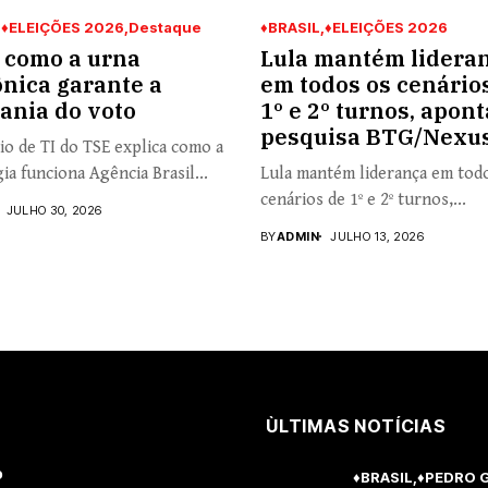
♦ELEIÇÕES 2026
Destaque
♦BRASIL
♦ELEIÇÕES 2026
 como a urna
Lula mantém lidera
ônica garante a
em todos os cenário
ania do voto
1º e 2º turnos, apont
pesquisa BTG/Nexu
io de TI do TSE explica como a
ia funciona Agência Brasil...
Lula mantém liderança em tod
cenários de 1º e 2º turnos,...
JULHO 30, 2026
BY
ADMIN
JULHO 13, 2026
ÙLTIMAS NOTÍCIAS
o
♦BRASIL
♦PEDRO 