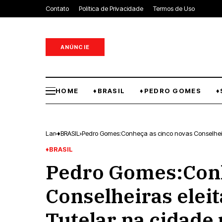
Contato
Política de Privacidade
Termos de Uso
ANÚNCIE
HOME
♦BRASIL
♦PEDRO GOMES
♦
Lar
♦BRASIL
Pedro Gomes:Conheça as cinco novas Conselheir
♦BRASIL
Pedro Gomes:Conh
Conselheiras elei
Tutelar na cidad