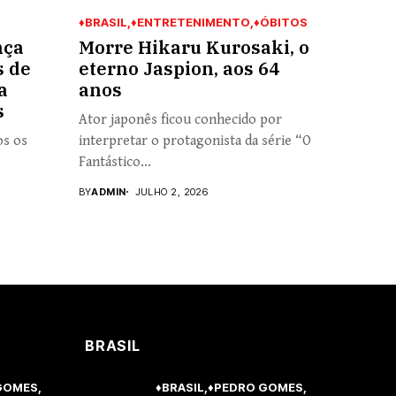
♦BRASIL
♦ENTRETENIMENTO
♦ÓBITOS
nça
Morre Hikaru Kurosaki, o
s de
eterno Jaspion, aos 64
a
anos
s
Ator japonês ficou conhecido por
os os
interpretar o protagonista da série “O
Fantástico...
BY
ADMIN
JULHO 2, 2026
BRASIL
GOMES
♦BRASIL
♦PEDRO GOMES