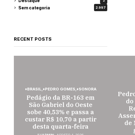
Destaque
2
Sem categoria
2.997
RECENT POSTS
♦BRASIL
♦PEDRO GOMES
♦SONORA
Pedr
Pedágio da BR-163 em
do
São Gabriel do Oeste
Re
sobe 40,53% e passa a
Assem
custar R$ 10,70 a partir
de 
desta quarta-feira
BY
ADMIN
AGOSTO 4, 2026