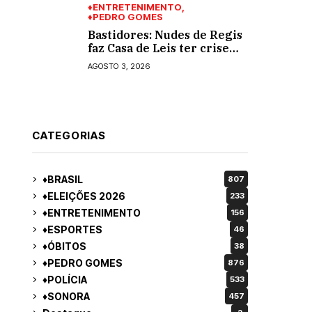
♦ENTRETENIMENTO
♦PEDRO GOMES
Bastidores: Nudes de Regis
faz Casa de Leis ter crise
moral e ética. Respinga em
AGOSTO 3, 2026
todos os vereadores e
decredibiliza vereança
CATEGORIAS
♦BRASIL
807
♦ELEIÇÕES 2026
233
♦ENTRETENIMENTO
156
♦ESPORTES
46
♦ÓBITOS
38
♦PEDRO GOMES
876
♦POLÍCIA
533
♦SONORA
457