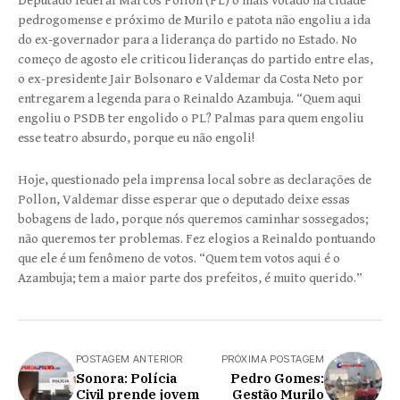
Deputado federal Marcos Pollon (PL) o mais votado na cidade
pedrogomense e próximo de Murilo e patota não engoliu a ida
do ex-governador para a liderança do partido no Estado. No
começo de agosto ele criticou lideranças do partido entre elas,
o ex-presidente Jair Bolsonaro e Valdemar da Costa Neto por
entregarem a legenda para o Reinaldo Azambuja. “Quem aqui
engoliu o PSDB ter engolido o PL? Palmas para quem engoliu
esse teatro absurdo, porque eu não engoli!
Hoje, questionado pela imprensa local sobre as declarações de
Pollon, Valdemar disse esperar que o deputado deixe essas
bobagens de lado, porque nós queremos caminhar sossegados;
não queremos ter problemas. Fez elogios a Reinaldo pontuando
que ele é um fenômeno de votos. “Quem tem votos aqui é o
Azambuja; tem a maior parte dos prefeitos, é muito querido.”
POSTAGEM ANTERIOR
PRÓXIMA POSTAGEM
Sonora: Polícia
Pedro Gomes:
Civil prende jovem
Gestão Murilo