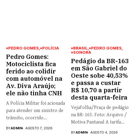
♦PEDRO GOMES
♦POLÍCIA
♦BRASIL
♦PEDRO GOMES
♦SONORA
Pedro Gomes:
Pedágio da BR-163
Motociclista fica
em São Gabriel do
ferido ao colidir
Oeste sobe 40,53%
com automóvel na
e passa a custar
Av. Diva Araújo;
R$ 10,70 a partir
ele não tinha CNH
desta quarta-feira
A Polícia Militar foi acionada
VejaFolha/Praça de pedágio
para atender um sinistro de
na BR-163. Foto: Arquivo /
trânsito, ocorrido...
Motiva Pantanal A tarifa...
BY
ADMIN
AGOSTO 7, 2026
BY
ADMIN
AGOSTO 4, 2026