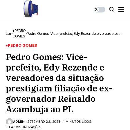
♦PEDRO
Lar
Pedro Gomes: Vice- prefeito, Edy Rezende e vereadores da
GOMES
situação prestigiam filiação de ex-governador Reinaldo
Azambuja ao PL
♦PEDRO GOMES
Pedro Gomes: Vice-
prefeito, Edy Rezende e
vereadores da situação
prestigiam filiação de ex-
governador Reinaldo
Azambuja ao PL
ADMIN
SETEMBRO 22, 2025
1 MINUTOS LIDOS
1.4K VISUALIZAÇÕES