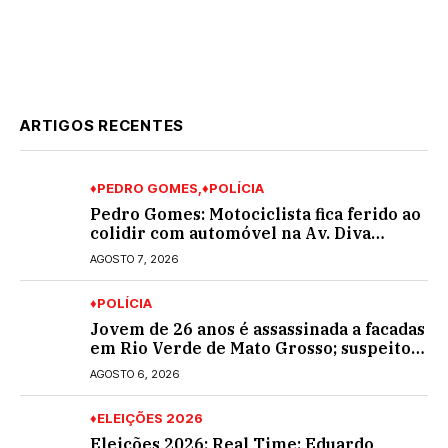
ARTIGOS RECENTES
♦PEDRO GOMES
♦POLÍCIA
Pedro Gomes: Motociclista fica ferido ao
colidir com automóvel na Av. Diva
Araújo; ele não tinha CNH
AGOSTO 7, 2026
♦POLÍCIA
Jovem de 26 anos é assassinada a facadas
em Rio Verde de Mato Grosso; suspeito é
procurado
AGOSTO 6, 2026
♦ELEIÇÕES 2026
Eleições 2026: Real Time; Eduardo