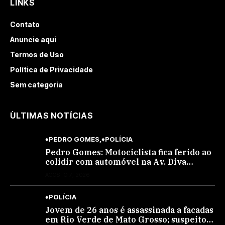
LINKS
Contato
Anuncie aqui
Termos de Uso
Política de Privacidade
Sem categoria
ÙLTIMAS NOTÍCIAS
♦PEDRO GOMES
♦POLÍCIA
Pedro Gomes: Motociclista fica ferido ao
colidir com automóvel na Av. Diva
Araújo; ele não tinha CNH
AGOSTO 7, 2026
♦POLÍCIA
Jovem de 26 anos é assassinada a facadas
em Rio Verde de Mato Grosso; suspeito é