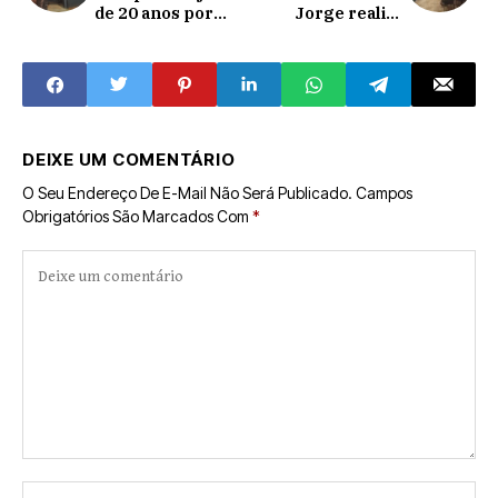
de 20 anos por
Jorge realiza
tentativa de
reunião no
homicídio; deu
gabinete sobre
facada no padrasto
ações de compras
públicas
DEIXE UM COMENTÁRIO
O Seu Endereço De E-Mail Não Será Publicado.
Campos
Obrigatórios São Marcados Com
*