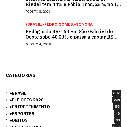
Riedel tem 44% e Fábio Trad, 25%, no 1º
turno para o governo do MS
AGOSTO 6, 2026
♦BRASIL
♦PEDRO GOMES
♦SONORA
Pedágio da BR-163 em São Gabriel do
Oeste sobe 40,53% e passa a custar R$
10,70 a partir desta quarta-feira
AGOSTO 4, 2026
CATEGORIAS
♦BRASIL
807
♦ELEIÇÕES 2026
234
♦ENTRETENIMENTO
156
♦ESPORTES
46
♦ÓBITOS
38