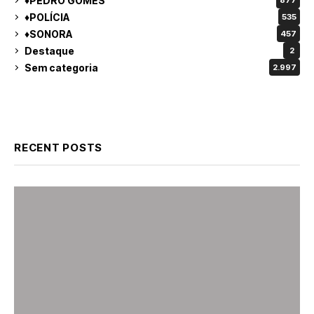
♦PEDRO GOMES
877
♦POLÍCIA
535
♦SONORA
457
Destaque
2
Sem categoria
2.997
RECENT POSTS
♦PEDRO GOMES
♦POLÍCIA