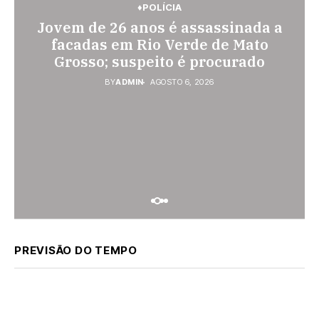
♦ELEIÇÕES 2026
♦POLÍCIA
Pedro Gomes: Motociclista fica
Eleições 2026: Real Time; Eduardo
Jovem de 26 anos é assassinada a
ferido ao colidir com automóvel
Riedel tem 44% e Fábio Trad, 25%,
facadas em Rio Verde de Mato
na Av. Diva Araújo; ele não tinha
no 1º turno para o governo do MS
Grosso; suspeito é procurado
CNH
BY
BY
ADMIN
ADMIN
AGOSTO 6, 2026
AGOSTO 6, 2026
BY
ADMIN
AGOSTO 7, 2026
PREVISÃO DO TEMPO