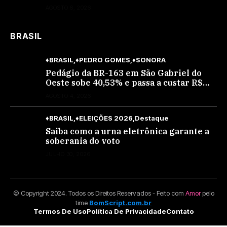
procurado
AGOSTO 6, 2026
BRASIL
♦BRASIL
♦PEDRO GOMES
♦SONORA
Pedágio da BR-163 em São Gabriel do
Oeste sobe 40,53% e passa a custar R$
10,70 a partir desta quarta-feira
AGOSTO 4, 2026
♦BRASIL
♦ELEIÇÕES 2026
Destaque
Saiba como a urna eletrônica garante a
soberania do voto
JULHO 30, 2026
© Copyright 2024. Todos os Direitos Reservados - Feito com
Amor
pelo
time
BomScript.com.br
Termos De Uso
Política De Privacidade
Contato