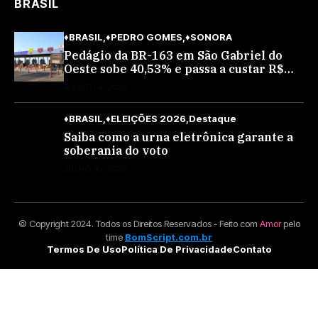
BRASIL
♦BRASIL
♦PEDRO GOMES
♦SONORA
Pedágio da BR-163 em São Gabriel do
Oeste sobe 40,53% e passa a custar R$
10,70 a partir desta quarta-feira
AGOSTO 4, 2026
♦BRASIL
♦ELEIÇÕES 2026
Destaque
Saiba como a urna eletrônica garante a
soberania do voto
JULHO 30, 2026
© Copyright 2024. Todos os Direitos Reservados - Feito com
Amor
pelo
time
BomScript.com.br
Termos De Uso
Política De Privacidade
Contato