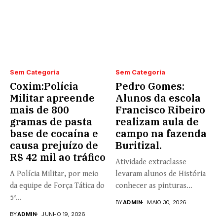
Sem Categoria
Sem Categoria
Coxim:Polícia
Pedro Gomes:
Militar apreende
Alunos da escola
mais de 800
Francisco Ribeiro
gramas de pasta
realizam aula de
base de cocaína e
campo na fazenda
causa prejuízo de
Buritizal.
R$ 42 mil ao tráfico
Atividade extraclasse
A Polícia Militar, por meio
levaram alunos de História
da equipe de Força Tática do
conhecer as pinturas
5º...
rupestres. Redação com...
BY
ADMIN
MAIO 30, 2026
BY
ADMIN
JUNHO 19, 2026