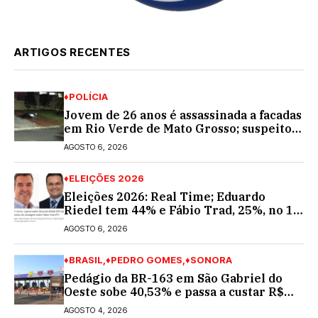
ARTIGOS RECENTES
♦POLÍCIA
Jovem de 26 anos é assassinada a facadas
em Rio Verde de Mato Grosso; suspeito é
procurado
AGOSTO 6, 2026
♦ELEIÇÕES 2026
Eleições 2026: Real Time; Eduardo
Riedel tem 44% e Fábio Trad, 25%, no 1º
turno para o governo do MS
AGOSTO 6, 2026
♦BRASIL
♦PEDRO GOMES
♦SONORA
Pedágio da BR-163 em São Gabriel do
Oeste sobe 40,53% e passa a custar R$
10,70 a partir desta quarta-feira
AGOSTO 4, 2026