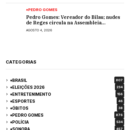
♦PEDRO GOMES
Pedro Gomes: Vereador do Bilau; nudes
de Reges circula na Assembleia
Legislativa de MS e também na
AGOSTO 4, 2026
governadoria
CATEGORIAS
♦BRASIL
807
♦ELEIÇÕES 2026
234
♦ENTRETENIMENTO
156
♦ESPORTES
46
♦ÓBITOS
38
♦PEDRO GOMES
876
♦POLÍCIA
534
♦SONORA
457