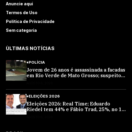
Anuncie aqui
Termos de Uso
Política de Privacidade
Sem categoria
ÙLTIMAS NOTÍCIAS
♦POLÍCIA
Jovem de 26 anos é assassinada a facadas
em Rio Verde de Mato Grosso; suspeito é
procurado
AGOSTO 6, 2026
♦ELEIÇÕES 2026
Eleições 2026: Real Time; Eduardo
Riedel tem 44% e Fábio Trad, 25%, no 1º
turno para o governo do MS
AGOSTO 6, 2026