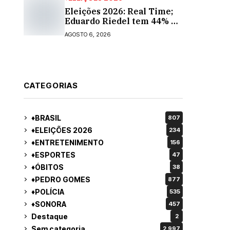
Eleições 2026: Real Time;
Eduardo Riedel tem 44% e
Fábio Trad, 25%, no 1º
AGOSTO 6, 2026
turno para o governo do
MS
CATEGORIAS
♦BRASIL
807
♦ELEIÇÕES 2026
234
♦ENTRETENIMENTO
156
♦ESPORTES
47
♦ÓBITOS
38
♦PEDRO GOMES
877
♦POLÍCIA
535
♦SONORA
457
Destaque
2
Sem categoria
2.997