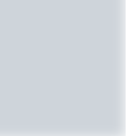
♦ELEIÇÕES 2026
Eleições 2026: Real
Time; Eduardo Riede
tem 44% e Fábio Trad
25%, no 1º turno para
governo do MS
BY
ADMIN
AGOSTO 6, 2026