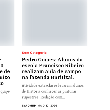
Sem Categoria
r
Pedro Gomes: Alunos da
00
escola Francisco Ribeiro
e de
realizam aula de campo
uízo
na fazenda Buritizal.
co
Atividade extraclasse levaram alunos
equipe
de História conhecer as pinturas
rupestres. Redação com...
BY
ADMIN
MAIO 30, 2026