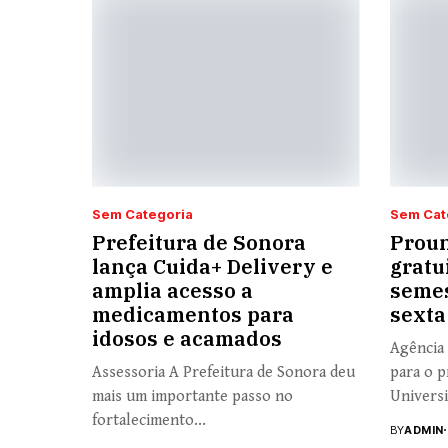
Sem Categoria
Sem Cat
Prefeitura de Sonora
Proun
lança Cuida+ Delivery e
gratu
amplia acesso a
semes
medicamentos para
sexta
idosos e acamados
Agência 
Assessoria A Prefeitura de Sonora deu
para o p
mais um importante passo no
Universi
fortalecimento...
BY
ADMIN