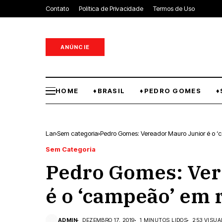
Contato
Política de Privacidade
Termos de Uso
ANÚNCIE
HOME
♦BRASIL
♦PEDRO GOMES
♦
Lar
Sem categoria
Pedro Gomes: Vereador Mauro Junior é o ‘c
Sem Categoria
Pedro Gomes: Ver
é o ‘campeão’ em r
ADMIN
DEZEMBRO 17, 2019
1 MINUTOS LIDOS
253 VISUA