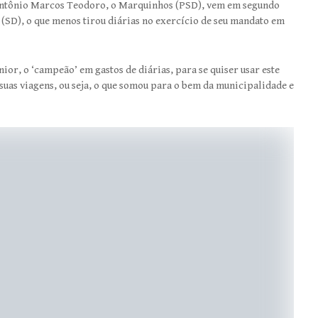
. Antônio Marcos Teodoro, o Marquinhos (PSD), vem em segundo
 (SD), o que menos tirou diárias no exercício de seu mandato em
ior, o ‘campeão’ em gastos de diárias, para se quiser usar este
suas viagens, ou seja, o que somou para o bem da municipalidade e