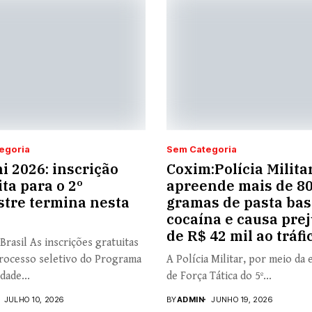
egoria
Sem Categoria
i 2026: inscrição
Coxim:Polícia Milita
ita para o 2º
apreende mais de 8
tre termina nesta
gramas de pasta bas
cocaína e causa prej
de R$ 42 mil ao tráfi
Brasil As inscrições gratuitas
rocesso seletivo do Programa
A Polícia Militar, por meio da 
dade...
de Força Tática do 5º...
JULHO 10, 2026
BY
ADMIN
JUNHO 19, 2026