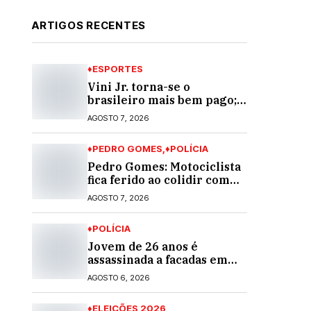
ARTIGOS RECENTES
♦ESPORTES
Vini Jr. torna-se o
brasileiro mais bem pago;
veja o top 10
AGOSTO 7, 2026
♦PEDRO GOMES
♦POLÍCIA
Pedro Gomes: Motociclista
fica ferido ao colidir com
automóvel na Av. Diva
AGOSTO 7, 2026
Araújo; ele não tinha CNH
♦POLÍCIA
Jovem de 26 anos é
assassinada a facadas em
Rio Verde de Mato Grosso;
AGOSTO 6, 2026
suspeito é procurado
♦ELEIÇÕES 2026