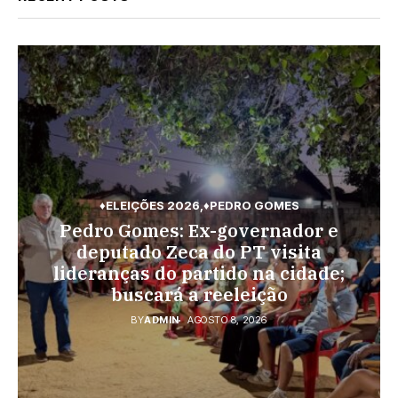
♦ELEIÇÕES 2026
♦PEDRO GOMES
♦PEDRO GOMES
♦POLÍCIA
Pedro Gomes: Ex-governador e
♦ESPORTES
Pedro Gomes: URGENTE: Jovem é
Vini Jr. torna-se o brasileiro mais
deputado Zeca do PT visita
morto na região do Cascalho;
lideranças do partido na cidade;
bem pago; veja o top 10
polícia no local
buscará a reeleição
BY
ADMIN
AGOSTO 7, 2026
BY
ADMIN
AGOSTO 8, 2026
BY
ADMIN
AGOSTO 8, 2026