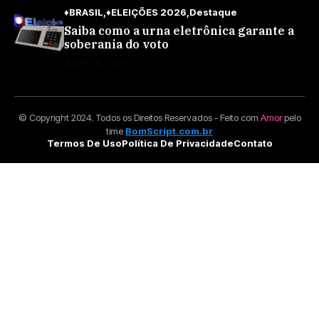
♦BRASIL
♦ELEIÇÕES 2026
Destaque
Saiba como a urna eletrônica garante a
soberania do voto
JULHO 30, 2026
© Copyright 2024. Todos os Direitos Reservados - Feito com
Amor
pelo
time
BomScript.com.br
Termos De Uso
Política De Privacidade
Contato