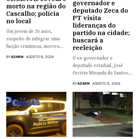
governador e
morto na região do
deputado Zeca do
Cascalho; polícia
PT visita
no local
lideranças do
Um jovem de 26 anos,
partido na cidade;
suspeito de integrar uma
buscará a
facção criminosa, morreu...
reeleição
BY
ADMIN
AGOSTO 8, 2026
O ex-governador e
deputado estadual, José
Orcírio Miranda do Santos,
o Zeca...
BY
ADMIN
AGOSTO 8, 2026