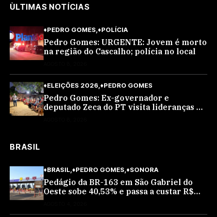
ÙLTIMAS NOTÍCIAS
♦PEDRO GOMES
♦POLÍCIA
Pedro Gomes: URGENTE: Jovem é morto
na região do Cascalho; polícia no local
AGOSTO 8, 2026
♦ELEIÇÕES 2026
♦PEDRO GOMES
Pedro Gomes: Ex-governador e
deputado Zeca do PT visita lideranças do
partido na cidade; buscará a reeleição
AGOSTO 8, 2026
BRASIL
♦BRASIL
♦PEDRO GOMES
♦SONORA
Pedágio da BR-163 em São Gabriel do
Oeste sobe 40,53% e passa a custar R$
10,70 a partir desta quarta-feira
AGOSTO 4, 2026