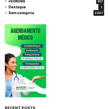
♦SONORA
457
Destaque
1
Sem categoria
2.997
RECENT POSTS