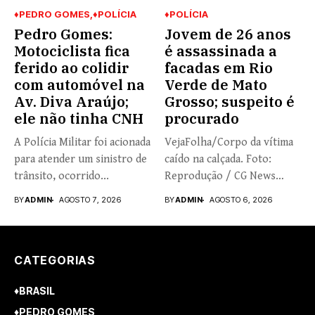
♦PEDRO GOMES
♦POLÍCIA
♦POLÍCIA
Pedro Gomes:
Jovem de 26 anos
Motociclista fica
é assassinada a
ferido ao colidir
facadas em Rio
com automóvel na
Verde de Mato
Av. Diva Araújo;
Grosso; suspeito é
ele não tinha CNH
procurado
A Polícia Militar foi acionada
VejaFolha/Corpo da vítima
para atender um sinistro de
caído na calçada. Foto:
trânsito, ocorrido...
Reprodução / CG News
Nathália...
BY
ADMIN
AGOSTO 7, 2026
BY
ADMIN
AGOSTO 6, 2026
CATEGORIAS
♦BRASIL
♦PEDRO GOMES