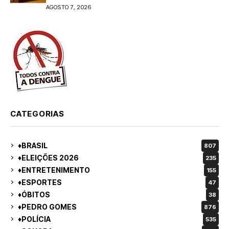
Araújo; ele não tinha CNH
AGOSTO 7, 2026
CATEGORIAS
♦BRASIL
807
♦ELEIÇÕES 2026
235
♦ENTRETENIMENTO
155
♦ESPORTES
47
♦ÓBITOS
38
♦PEDRO GOMES
876
♦POLÍCIA
535