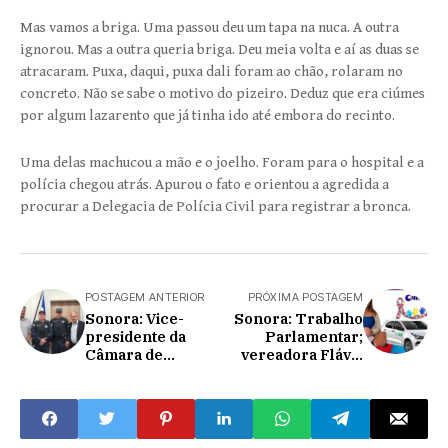
Mas vamos a briga. Uma passou deu um tapa na nuca. A outra
ignorou. Mas a outra queria briga. Deu meia volta e aí as duas se
atracaram. Puxa, daqui, puxa dali foram ao chão, rolaram no
concreto. Não se sabe o motivo do pizeiro. Deduz que era ciúmes
por algum lazarento que já tinha ido até embora do recinto.
Uma delas machucou a mão e o joelho. Foram para o hospital e a
polícia chegou atrás. Apurou o fato e orientou a agredida a
procurar a Delegacia de Polícia Civil para registrar a bronca.
POSTAGEM ANTERIOR
PRÓXIMA POSTAGEM
Sonora: Vice-
Sonora: Trabalho
presidente da
Parlamentar;
Câmara de
vereadora Flávia
Vereadores, Fábio
Vasconcelos
Sinuca prestigia
consegue
troca de comando
automóvel para
da Polícia Militar
atender autistas