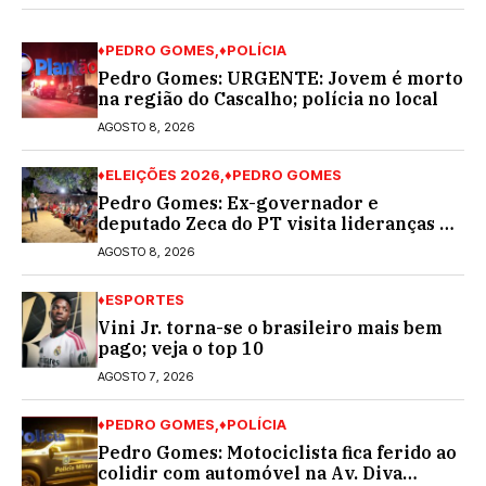
♦PEDRO GOMES
♦POLÍCIA
Pedro Gomes: URGENTE: Jovem é morto
na região do Cascalho; polícia no local
AGOSTO 8, 2026
♦ELEIÇÕES 2026
♦PEDRO GOMES
Pedro Gomes: Ex-governador e
deputado Zeca do PT visita lideranças do
partido na cidade; buscará a reeleição
AGOSTO 8, 2026
♦ESPORTES
Vini Jr. torna-se o brasileiro mais bem
pago; veja o top 10
AGOSTO 7, 2026
♦PEDRO GOMES
♦POLÍCIA
Pedro Gomes: Motociclista fica ferido ao
colidir com automóvel na Av. Diva