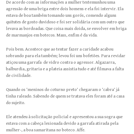
De acordo com as informações a mulher testemunhou uma
agressão de uma briga entre dois homens e ela foi intervir. Ela
estava de boa também tomando uns gorós, comendo alguns
quitutes de gosto duvidoso e foi ser solidária com um outro que
levava as bordoadas. Que coisa mais doida, se envolver em briga
de marmanjos em botecos. Mass, enfim é da vida.
Pois bem. Acontece que ao tentar fazer a caridade acabou
sobrando para ela também; levou foi uns bofetões. Para revidar
atiçou uma garrafa de vidro contra o agressor. Algazarra,
balburdia, gritaria e a plateia assistia tudo e até filmava a falta
de civilidade.
Quando os ‘meninos do coturno preto’ chegaram o ‘cabra’ já
tinha raleado. Sabendo de quem se tratava eles foram até a casa
do sujeito.
Ele atendeu à solicitação policial e apresentou a sua sogra que
estava com a cabeça lesionada devido a garrafa atirada pela
mulher-, a boa samaritana no boteco. Affe.