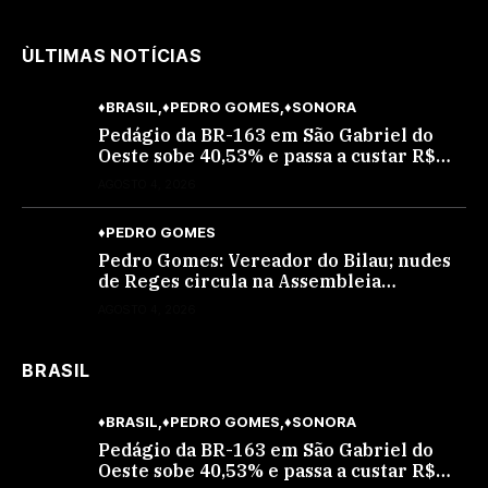
ÙLTIMAS NOTÍCIAS
♦BRASIL
♦PEDRO GOMES
♦SONORA
Pedágio da BR-163 em São Gabriel do
Oeste sobe 40,53% e passa a custar R$
10,70 a partir desta quarta-feira
AGOSTO 4, 2026
♦PEDRO GOMES
Pedro Gomes: Vereador do Bilau; nudes
de Reges circula na Assembleia
Legislativa de MS e também na
AGOSTO 4, 2026
governadoria
BRASIL
♦BRASIL
♦PEDRO GOMES
♦SONORA
Pedágio da BR-163 em São Gabriel do
Oeste sobe 40,53% e passa a custar R$