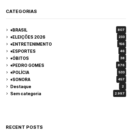
CATEGORIAS
♦BRASIL
807
♦ELEIÇÕES 2026
233
♦ENTRETENIMENTO
156
♦ESPORTES
46
♦ÓBITOS
38
♦PEDRO GOMES
876
♦POLÍCIA
533
♦SONORA
457
Destaque
2
Sem categoria
2.997
RECENT POSTS