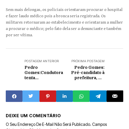
Sem mais delongas, os policiais orientaram procurar o hospital
e fazer laudo médico pois a bronca seria registrada. Os
militares retornaram ao estabelecimento e orientaram a mulher
a procurar o médico; pelo fato dela ser a denunciante e também
por ser vítima.
POSTAGEM ANTERIOR
PRÓXIMA POSTAGEM
Pedro
Pedro Gomes:
Gomes:Condutora
Pré-candidato à
tenta
prefeitura, Dr.
ultrapassagem e
Jean Rommy
capota carro de
realiza encontro
passeio na BR-163;
com lideranças
veja vídeo
DEIXE UM COMENTÁRIO
O Seu Endereço De E-Mail Não Será Publicado.
Campos