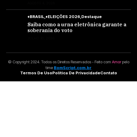
10,70 a partir desta quarta-feira
AGOSTO 4, 2026
♦BRASIL
♦ELEIÇÕES 2026
Destaque
Saiba como a urna eletrônica garante a
soberania do voto
JULHO 30, 2026
© Copyright 2024. Todos os Direitos Reservados - Feito com
Amor
pelo
time
BomScript.com.br
Termos De Uso
Política De Privacidade
Contato