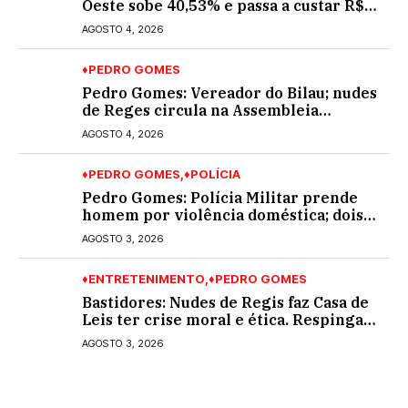
Oeste sobe 40,53% e passa a custar R$
10,70 a partir desta quarta-feira
AGOSTO 4, 2026
♦PEDRO GOMES
Pedro Gomes: Vereador do Bilau; nudes
de Reges circula na Assembleia
Legislativa de MS e também na
AGOSTO 4, 2026
governadoria
♦PEDRO GOMES
♦POLÍCIA
Pedro Gomes: Polícia Militar prende
homem por violência doméstica; dois
socos na cara dela
AGOSTO 3, 2026
♦ENTRETENIMENTO
♦PEDRO GOMES
Bastidores: Nudes de Regis faz Casa de
Leis ter crise moral e ética. Respinga
em todos os vereadores e decredibiliza
AGOSTO 3, 2026
vereança