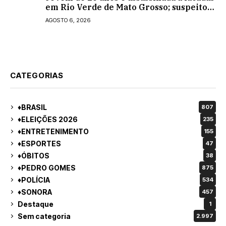
em Rio Verde de Mato Grosso; suspeito é
procurado
AGOSTO 6, 2026
CATEGORIAS
♦BRASIL
807
♦ELEIÇÕES 2026
235
♦ENTRETENIMENTO
155
♦ESPORTES
47
♦ÓBITOS
38
♦PEDRO GOMES
875
♦POLÍCIA
534
♦SONORA
457
Destaque
1
Sem categoria
2.997