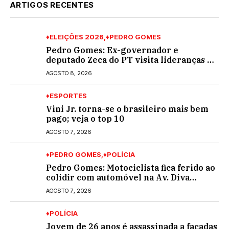
ARTIGOS RECENTES
♦ELEIÇÕES 2026
♦PEDRO GOMES
Pedro Gomes: Ex-governador e
deputado Zeca do PT visita lideranças do
partido na cidade; buscará a reeleição
AGOSTO 8, 2026
♦ESPORTES
Vini Jr. torna-se o brasileiro mais bem
pago; veja o top 10
AGOSTO 7, 2026
♦PEDRO GOMES
♦POLÍCIA
Pedro Gomes: Motociclista fica ferido ao
colidir com automóvel na Av. Diva
Araújo; ele não tinha CNH
AGOSTO 7, 2026
♦POLÍCIA
Jovem de 26 anos é assassinada a facadas