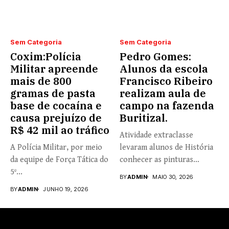
Sem Categoria
Sem Categoria
Coxim:Polícia
Pedro Gomes:
Militar apreende
Alunos da escola
mais de 800
Francisco Ribeiro
gramas de pasta
realizam aula de
base de cocaína e
campo na fazenda
causa prejuízo de
Buritizal.
R$ 42 mil ao tráfico
Atividade extraclasse
A Polícia Militar, por meio
levaram alunos de História
da equipe de Força Tática do
conhecer as pinturas
5º...
rupestres. Redação com...
BY
ADMIN
MAIO 30, 2026
BY
ADMIN
JUNHO 19, 2026