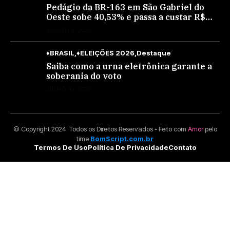
Pedágio da BR-163 em São Gabriel do
Oeste sobe 40,53% e passa a custar R$
10,70 a partir desta quarta-feira
AGOSTO 4, 2026
♦BRASIL
♦ELEIÇÕES 2026
Destaque
Saiba como a urna eletrônica garante a
soberania do voto
JULHO 30, 2026
© Copyright 2024. Todos os Direitos Reservados - Feito com
Amor
pelo
time
BomScript.com.br
Termos De Uso
Política De Privacidade
Contato