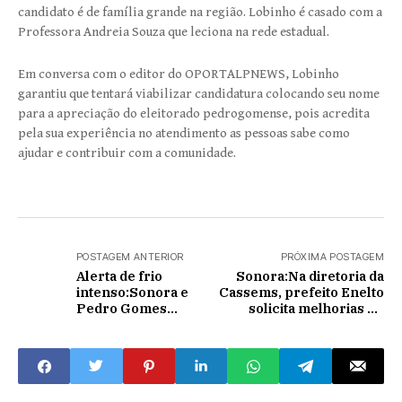
candidato é de família grande na região. Lobinho é casado com a
Professora Andreia Souza que leciona na rede estadual.
Em conversa com o editor do OPORTALPNEWS, Lobinho
garantiu que tentará viabilizar candidatura colocando seu nome
para a apreciação do eleitorado pedrogomense, pois acredita
pela sua experiência no atendimento as pessoas sabe como
ajudar e contribuir com a comunidade.
POSTAGEM ANTERIOR
PRÓXIMA POSTAGEM
Alerta de frio
Sonora:Na diretoria da
intenso:Sonora e
Cassems, prefeito Enelto
Pedro Gomes
solicita melhorias no
terão mínimas 7° e
atendimento na cidade
12° C, segundo
previsão.