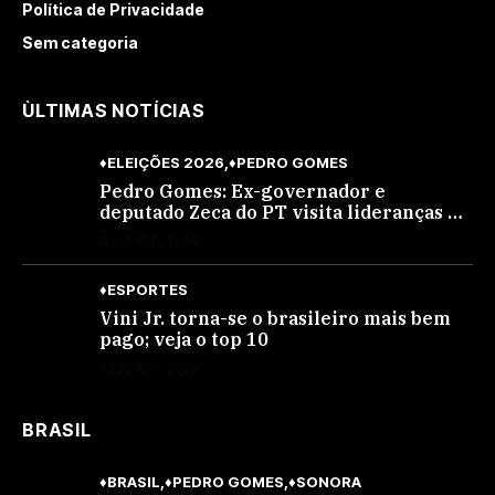
Política de Privacidade
Sem categoria
ÙLTIMAS NOTÍCIAS
♦ELEIÇÕES 2026
♦PEDRO GOMES
Pedro Gomes: Ex-governador e
deputado Zeca do PT visita lideranças do
partido na cidade; buscará a reeleição
AGOSTO 8, 2026
♦ESPORTES
Vini Jr. torna-se o brasileiro mais bem
pago; veja o top 10
AGOSTO 7, 2026
BRASIL
♦BRASIL
♦PEDRO GOMES
♦SONORA