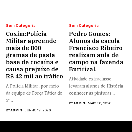
Sem Categoria
Sem Categoria
Coxim:Polícia
Pedro Gomes:
Militar apreende
Alunos da escola
mais de 800
Francisco Ribeiro
gramas de pasta
realizam aula de
base de cocaína e
campo na fazenda
causa prejuízo de
Buritizal.
R$ 42 mil ao tráfico
Atividade extraclasse
A Polícia Militar, por meio
levaram alunos de História
da equipe de Força Tática do
conhecer as pinturas
5º...
rupestres. Redação com...
BY
ADMIN
MAIO 30, 2026
BY
ADMIN
JUNHO 19, 2026