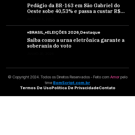
Pedágio da BR-163 em São Gabriel do
Oeste sobe 40,53% e passa a custar R$
10,70 a partir desta quarta-feira
AGOSTO 4, 2026
♦BRASIL
♦ELEIÇÕES 2026
Destaque
Saiba como a urna eletrônica garante a
soberania do voto
JULHO 30, 2026
© Copyright 2024. Todos os Direitos Reservados - Feito com
Amor
pelo
time
BomScript.com.br
Termos De Uso
Política De Privacidade
Contato