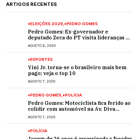
ARTIGOS RECENTES
♦ELEIÇÕES 2026
♦PEDRO GOMES
Pedro Gomes: Ex-governador e
deputado Zeca do PT visita lideranças do
partido na cidade; buscará a reeleição
AGOSTO 8, 2026
♦ESPORTES
Vini Jr. torna-se o brasileiro mais bem
pago; veja o top 10
AGOSTO 7, 2026
♦PEDRO GOMES
♦POLÍCIA
Pedro Gomes: Motociclista fica ferido ao
colidir com automóvel na Av. Diva
Araújo; ele não tinha CNH
AGOSTO 7, 2026
♦POLÍCIA
Jovem de 26 anos é assassinada a facadas