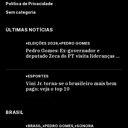
Política de Privacidade
Sem categoria
ÙLTIMAS NOTÍCIAS
♦ELEIÇÕES 2026
♦PEDRO GOMES
Pedro Gomes: Ex-governador e
deputado Zeca do PT visita lideranças do
partido na cidade; buscará a reeleição
AGOSTO 8, 2026
♦ESPORTES
Vini Jr. torna-se o brasileiro mais bem
pago; veja o top 10
AGOSTO 7, 2026
BRASIL
♦BRASIL
♦PEDRO GOMES
♦SONORA