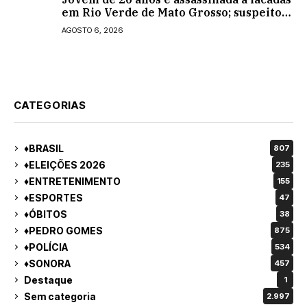
em Rio Verde de Mato Grosso; suspeito é
procurado
AGOSTO 6, 2026
CATEGORIAS
♦BRASIL
807
♦ELEIÇÕES 2026
235
♦ENTRETENIMENTO
155
♦ESPORTES
47
♦ÓBITOS
38
♦PEDRO GOMES
875
♦POLÍCIA
534
♦SONORA
457
Destaque
1
Sem categoria
2.997