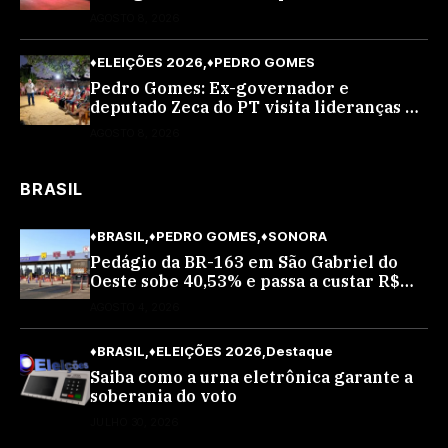
AGOSTO 8, 2026
♦ELEIÇÕES 2026
♦PEDRO GOMES
Pedro Gomes: Ex-governador e
deputado Zeca do PT visita lideranças do
partido na cidade; buscará a reeleição
AGOSTO 8, 2026
BRASIL
♦BRASIL
♦PEDRO GOMES
♦SONORA
Pedágio da BR-163 em São Gabriel do
Oeste sobe 40,53% e passa a custar R$
10,70 a partir desta quarta-feira
AGOSTO 4, 2026
♦BRASIL
♦ELEIÇÕES 2026
Destaque
Saiba como a urna eletrônica garante a
soberania do voto
JULHO 30, 2026