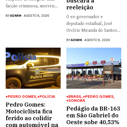
buscará a
facção criminosa, morreu...
reeleição
BY
ADMIN
AGOSTO 8, 2026
O ex-governador e
deputado estadual, José
Orcírio Miranda do Santos,
o Zeca...
BY
ADMIN
AGOSTO 8, 2026
♦PEDRO GOMES
♦POLÍCIA
♦BRASIL
♦PEDRO GOMES
♦SONORA
Pedro Gomes:
Pedágio da BR-163
Motociclista fica
em São Gabriel do
ferido ao colidir
Oeste sobe 40,53%
com automóvel na