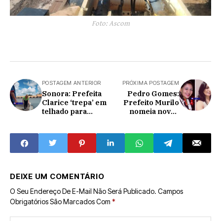
Foto: Ascom
POSTAGEM ANTERIOR
PRÓXIMA POSTAGEM
Sonora: Prefeita
Pedro Gomes:
Clarice ‘trepa’ em
Prefeito Murilo
telhado para
nomeia novos
averiguar
gestores para
goteiras; 'forçação
escolas da rede
de barra' diz
municipal.
morador
DEIXE UM COMENTÁRIO
O Seu Endereço De E-Mail Não Será Publicado.
Campos
Obrigatórios São Marcados Com
*