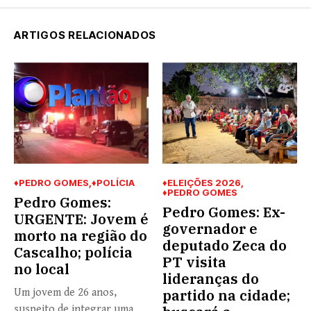
ARTIGOS RELACIONADOS
♦PEDRO GOMES
♦POLÍCIA
♦ELEIÇÕES 2026
♦PEDRO GOMES
Pedro Gomes:
Pedro Gomes: Ex-
URGENTE: Jovem é
governador e
morto na região do
deputado Zeca do
Cascalho; polícia
PT visita
no local
lideranças do
Um jovem de 26 anos,
partido na cidade;
suspeito de integrar uma