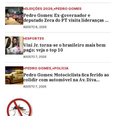
♦ELEIÇÕES 2026
♦PEDRO GOMES
Pedro Gomes: Ex-governador e
deputado Zeca do PT visita lideranças do
partido na cidade; buscará a reeleição
AGOSTO 8, 2026
♦ESPORTES
Vini Jr. torna-se o brasileiro mais bem
pago; veja o top 10
AGOSTO 7, 2026
♦PEDRO GOMES
♦POLÍCIA
Pedro Gomes: Motociclista fica ferido ao
colidir com automóvel na Av. Diva
Araújo; ele não tinha CNH
AGOSTO 7, 2026