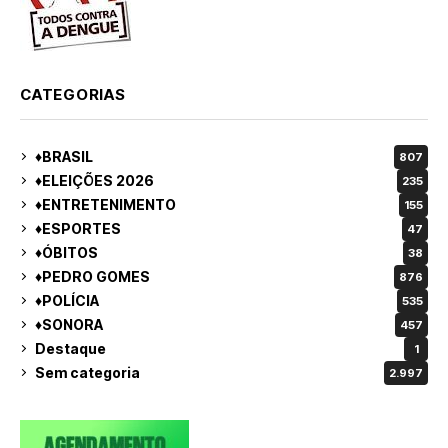
CATEGORIAS
♦BRASIL
807
♦ELEIÇÕES 2026
235
♦ENTRETENIMENTO
155
♦ESPORTES
47
♦ÓBITOS
38
♦PEDRO GOMES
876
♦POLÍCIA
535
♦SONORA
457
Destaque
1
Sem categoria
2.997