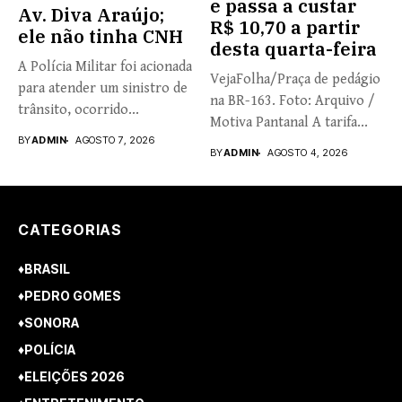
e passa a custar
Av. Diva Araújo;
R$ 10,70 a partir
ele não tinha CNH
desta quarta-feira
A Polícia Militar foi acionada
VejaFolha/Praça de pedágio
para atender um sinistro de
na BR-163. Foto: Arquivo /
trânsito, ocorrido...
Motiva Pantanal A tarifa...
BY
ADMIN
AGOSTO 7, 2026
BY
ADMIN
AGOSTO 4, 2026
CATEGORIAS
♦BRASIL
♦PEDRO GOMES
♦SONORA
♦POLÍCIA
♦ELEIÇÕES 2026