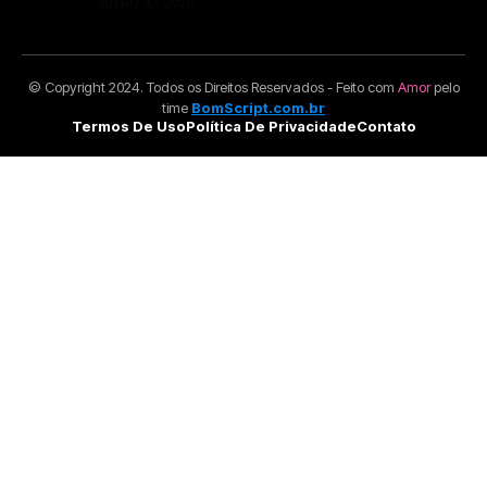
JULHO 30, 2026
© Copyright 2024. Todos os Direitos Reservados - Feito com
Amor
pelo
time
BomScript.com.br
Termos De Uso
Política De Privacidade
Contato