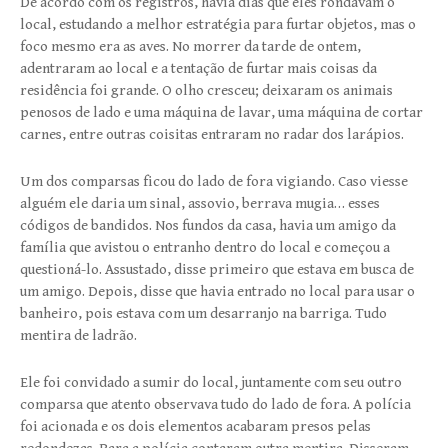
De acordo com os registros, havia dias que eles rondavam o
local, estudando a melhor estratégia para furtar objetos, mas o
foco mesmo era as aves. No morrer da tarde de ontem,
adentraram ao local e a tentação de furtar mais coisas da
residência foi grande. O olho cresceu; deixaram os animais
penosos de lado e uma máquina de lavar, uma máquina de cortar
carnes, entre outras coisitas entraram no radar dos larápios.
Um dos comparsas ficou do lado de fora vigiando. Caso viesse
alguém ele daria um sinal, assovio, berrava mugia… esses
códigos de bandidos. Nos fundos da casa, havia um amigo da
família que avistou o entranho dentro do local e começou a
questioná-lo. Assustado, disse primeiro que estava em busca de
um amigo. Depois, disse que havia entrado no local para usar o
banheiro, pois estava com um desarranjo na barriga. Tudo
mentira de ladrão.
Ele foi convidado a sumir do local, juntamente com seu outro
comparsa que atento observava tudo do lado de fora. A polícia
foi acionada e os dois elementos acabaram presos pelas