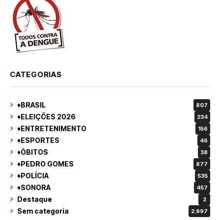
CATEGORIAS
♦BRASIL
807
♦ELEIÇÕES 2026
234
♦ENTRETENIMENTO
156
♦ESPORTES
46
♦ÓBITOS
38
♦PEDRO GOMES
877
♦POLÍCIA
535
♦SONORA
457
Destaque
2
Sem categoria
2.997