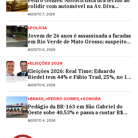
Pedro Gomes: Motociclista fica ferido ao
colidir com automóvel na Av. Diva
Araújo; ele não tinha CNH
AGOSTO 7, 2026
♦POLÍCIA
Jovem de 26 anos é assassinada a facadas
em Rio Verde de Mato Grosso; suspeito é
procurado
AGOSTO 6, 2026
♦ELEIÇÕES 2026
Eleições 2026: Real Time; Eduardo
Riedel tem 44% e Fábio Trad, 25%, no 1º
turno para o governo do MS
AGOSTO 6, 2026
♦BRASIL
♦PEDRO GOMES
♦SONORA
Pedágio da BR-163 em São Gabriel do
Oeste sobe 40,53% e passa a custar R$
10,70 a partir desta quarta-feira
AGOSTO 4, 2026