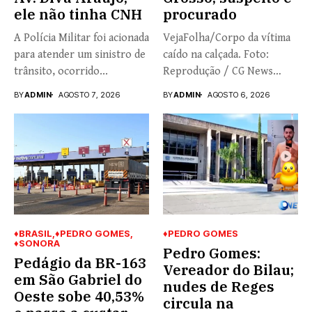
ele não tinha CNH
procurado
A Polícia Militar foi acionada
VejaFolha/Corpo da vítima
para atender um sinistro de
caído na calçada. Foto:
trânsito, ocorrido...
Reprodução / CG News
Nathália...
BY
ADMIN
AGOSTO 7, 2026
BY
ADMIN
AGOSTO 6, 2026
♦BRASIL
♦PEDRO GOMES
♦PEDRO GOMES
♦SONORA
Pedro Gomes:
Pedágio da BR-163
Vereador do Bilau;
em São Gabriel do
nudes de Reges
Oeste sobe 40,53%
circula na