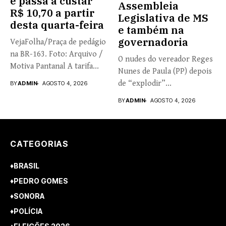
e passa a custar
Assembleia
R$ 10,70 a partir
Legislativa de MS
desta quarta-feira
e também na
governadoria
VejaFolha/Praça de pedágio
na BR-163. Foto: Arquivo /
O nudes do vereador Reges
Motiva Pantanal A tarifa...
Nunes de Paula (PP) depois
de “explodir”...
BY
ADMIN
AGOSTO 4, 2026
BY
ADMIN
AGOSTO 4, 2026
CATEGORIAS
♦BRASIL
♦PEDRO GOMES
♦SONORA
♦POLÍCIA