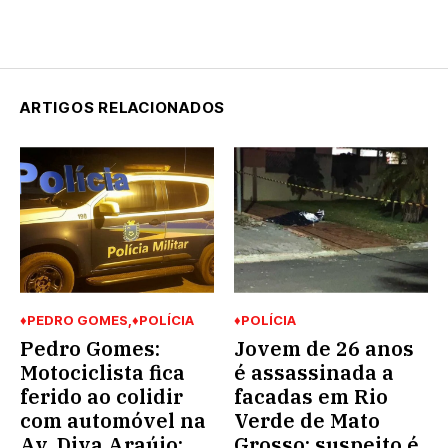
ARTIGOS RELACIONADOS
♦PEDRO GOMES
♦POLÍCIA
♦POLÍCIA
Pedro Gomes:
Jovem de 26 anos
Motociclista fica
é assassinada a
ferido ao colidir
facadas em Rio
com automóvel na
Verde de Mato
Av. Diva Araújo;
Grosso; suspeito é