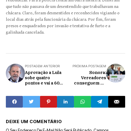
redondezas. Para a polícia contaram outra mentira. Disseram
que tudo não passava de um desentendido que trabalhavam na
chácara. Claro, foram desmentidos e reconhecidos vigiando o
local dias atrás pela funcionária da chácara. Por fim, foram
presos e enquadrados por invasão e tentativa de furto e a
galinhada cancelada.
POSTAGEM ANTERIOR
PRÓXIMA POSTAGEM
Aprovação a Lula
Sonora:
sobe quatro
Vereadores
pontos e vai a 60%,
conseguem R$
aponta pesquisa
100 mil para a
Quaest
Educação
DEIXE UM COMENTÁRIO
O Seu Endereço De E-Mail Não Será Publicado.
Campos