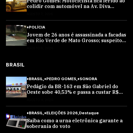
Pedro Gomes: Motociclista fica ferido ao
colidir com automóvel na Av. Diva
Araújo; ele não tinha CNH
AGOSTO 7, 2026
♦POLÍCIA
Jovem de 26 anos é assassinada a facadas
em Rio Verde de Mato Grosso; suspeito é
procurado
AGOSTO 6, 2026
BRASIL
♦BRASIL
♦PEDRO GOMES
♦SONORA
Pedágio da BR-163 em São Gabriel do
Oeste sobe 40,53% e passa a custar R$
10,70 a partir desta quarta-feira
AGOSTO 4, 2026
♦BRASIL
♦ELEIÇÕES 2026
Destaque
Saiba como a urna eletrônica garante a
soberania do voto