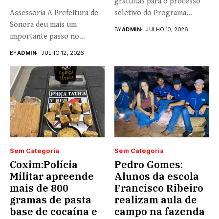
gratuitas para o processo
Assessoria A Prefeitura de
seletivo do Programa
Sonora deu mais um
Universidade...
BY
ADMIN
JULHO 10, 2026
importante passo no
fortalecimento...
BY
ADMIN
JULHO 12, 2026
Sem Categoria
Sem Categoria
Coxim:Polícia
Pedro Gomes:
Militar apreende
Alunos da escola
mais de 800
Francisco Ribeiro
gramas de pasta
realizam aula de
base de cocaína e
campo na fazenda