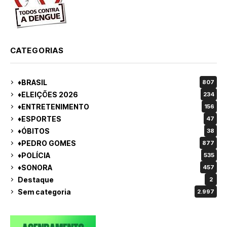
CATEGORIAS
♦BRASIL
807
♦ELEIÇÕES 2026
234
♦ENTRETENIMENTO
156
♦ESPORTES
47
♦ÓBITOS
38
♦PEDRO GOMES
877
♦POLÍCIA
535
♦SONORA
457
Destaque
2
Sem categoria
2.997