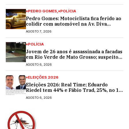
♦PEDRO GOMES
♦POLÍCIA
Pedro Gomes: Motociclista fica ferido ao
colidir com automóvel na Av. Diva
Araújo; ele não tinha CNH
AGOSTO 7, 2026
♦POLÍCIA
Jovem de 26 anos é assassinada a facadas
em Rio Verde de Mato Grosso; suspeito é
procurado
AGOSTO 6, 2026
♦ELEIÇÕES 2026
Eleições 2026: Real Time; Eduardo
Riedel tem 44% e Fábio Trad, 25%, no 1º
turno para o governo do MS
AGOSTO 6, 2026