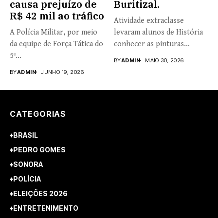
causa prejuízo de
Buritizal.
R$ 42 mil ao tráfico
Atividade extraclasse
A Polícia Militar, por meio
levaram alunos de História
da equipe de Força Tática do
conhecer as pinturas
5º...
rupestres. Redação com...
BY
ADMIN
MAIO 30, 2026
BY
ADMIN
JUNHO 19, 2026
CATEGORIAS
♦BRASIL
♦PEDRO GOMES
♦SONORA
♦POLÍCIA
♦ELEIÇÕES 2026
♦ENTRETENIMENTO