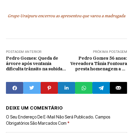
Grupo Uraipuru encerrou as apresentou que varou a madrugada
POSTAGEM ANTERIOR
PRÓXIMA POSTAGEM
Pedro Gomes: Queda de
Pedro Gomes 56 anos:
árvore após ventania
Vereadora Tânia Fontoura
dificulta trânsito na subida
presta homenagem a 20
para o bairro Marcelino.
pioneiros da cidade
pedrogomense
DEIXE UM COMENTÁRIO
O Seu Endereço De E-Mail Não Será Publicado.
Campos
Obrigatórios São Marcados Com
*