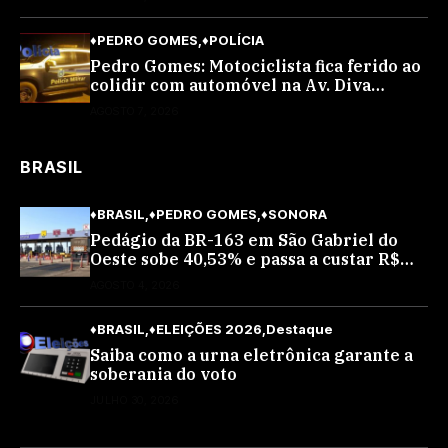
♦PEDRO GOMES
♦POLÍCIA
Pedro Gomes: Motociclista fica ferido ao
colidir com automóvel na Av. Diva
Araújo; ele não tinha CNH
AGOSTO 7, 2026
BRASIL
♦BRASIL
♦PEDRO GOMES
♦SONORA
Pedágio da BR-163 em São Gabriel do
Oeste sobe 40,53% e passa a custar R$
10,70 a partir desta quarta-feira
AGOSTO 4, 2026
♦BRASIL
♦ELEIÇÕES 2026
Destaque
Saiba como a urna eletrônica garante a
soberania do voto
JULHO 30, 2026