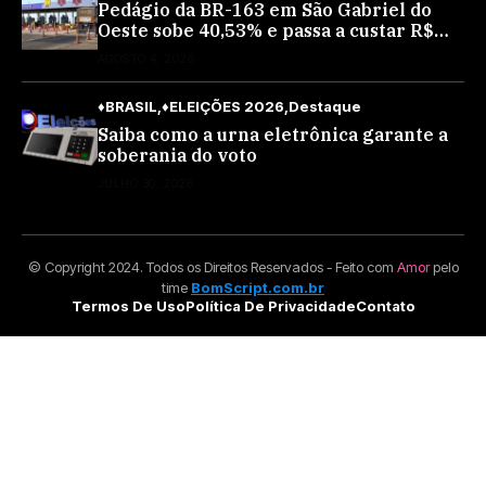
Pedágio da BR-163 em São Gabriel do
Oeste sobe 40,53% e passa a custar R$
10,70 a partir desta quarta-feira
AGOSTO 4, 2026
♦BRASIL
♦ELEIÇÕES 2026
Destaque
Saiba como a urna eletrônica garante a
soberania do voto
JULHO 30, 2026
© Copyright 2024. Todos os Direitos Reservados - Feito com
Amor
pelo
time
BomScript.com.br
Termos De Uso
Política De Privacidade
Contato