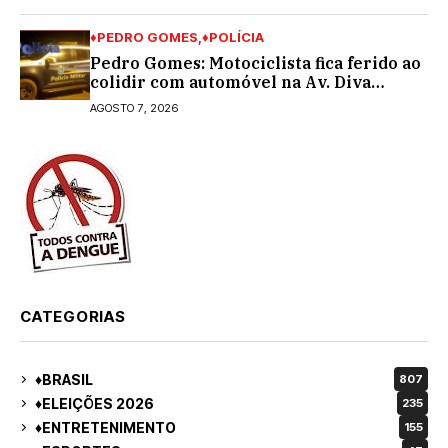
♦PEDRO GOMES
♦POLÍCIA
Pedro Gomes: Motociclista fica ferido ao
colidir com automóvel na Av. Diva
Araújo; ele não tinha CNH
AGOSTO 7, 2026
CATEGORIAS
♦BRASIL
807
♦ELEIÇÕES 2026
235
♦ENTRETENIMENTO
155