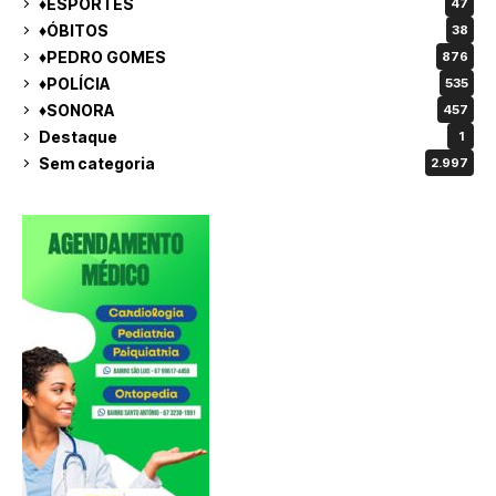
♦ESPORTES
47
♦ÓBITOS
38
♦PEDRO GOMES
876
♦POLÍCIA
535
♦SONORA
457
Destaque
1
Sem categoria
2.997