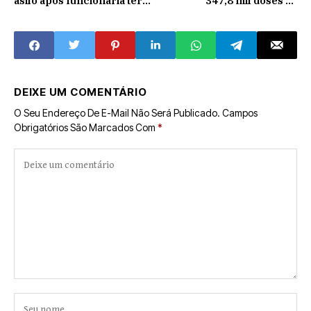
asilo após funcionária ter
347,8 mil doses da
contato com caso positivo;
CoronaVac
resultados deram negativo
DEIXE UM COMENTÁRIO
O Seu Endereço De E-Mail Não Será Publicado.
Campos
Obrigatórios São Marcados Com
*