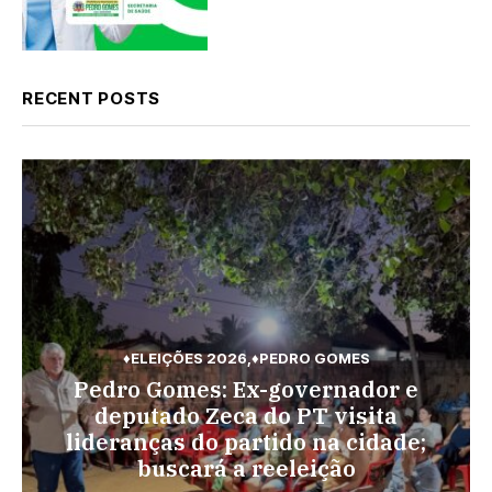
RECENT POSTS
♦ELEIÇÕES 2026
♦PEDRO GOMES
♦PEDRO GOMES
♦POLÍCIA
Pedro Gomes: Ex-governador e
♦ESPORTES
Pedro Gomes: URGENTE: Jovem é
Vini Jr. torna-se o brasileiro mais
deputado Zeca do PT visita
morto na região do Cascalho;
lideranças do partido na cidade;
bem pago; veja o top 10
polícia no local
buscará a reeleição
BY
ADMIN
AGOSTO 7, 2026
BY
ADMIN
AGOSTO 8, 2026