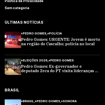
Política de Privacidade
Sem categoria
ÙLTIMAS NOTÍCIAS
♦PEDRO GOMES
♦POLÍCIA
Pedro Gomes: URGENTE: Jovem é morto
na região do Cascalho; polícia no local
AGOSTO 8, 2026
♦ELEIÇÕES 2026
♦PEDRO GOMES
Pedro Gomes: Ex-governador e
deputado Zeca do PT visita lideranças do
partido na cidade; buscará a reeleição
AGOSTO 8, 2026
BRASIL
♦BRASIL
♦PEDRO GOMES
♦SONORA