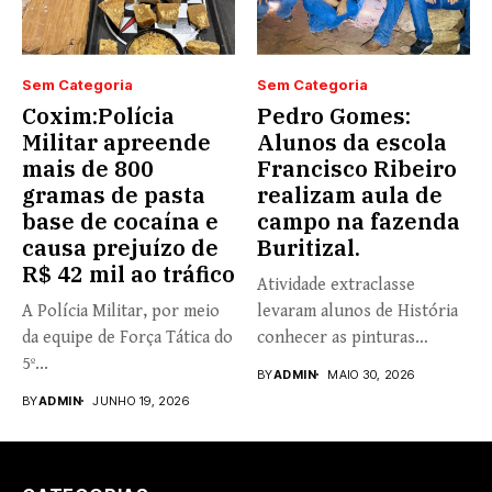
Sem Categoria
Sem Categoria
Coxim:Polícia
Pedro Gomes:
Militar apreende
Alunos da escola
mais de 800
Francisco Ribeiro
gramas de pasta
realizam aula de
base de cocaína e
campo na fazenda
causa prejuízo de
Buritizal.
R$ 42 mil ao tráfico
Atividade extraclasse
A Polícia Militar, por meio
levaram alunos de História
da equipe de Força Tática do
conhecer as pinturas
5º...
rupestres. Redação com...
BY
ADMIN
MAIO 30, 2026
BY
ADMIN
JUNHO 19, 2026