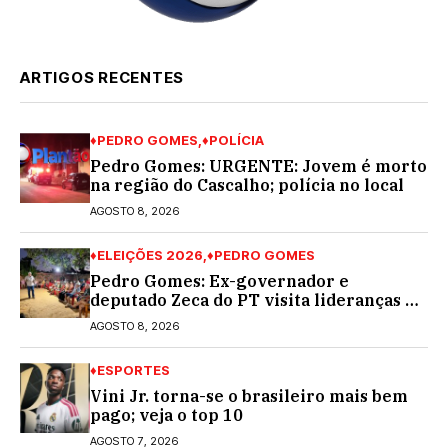
ARTIGOS RECENTES
♦PEDRO GOMES
♦POLÍCIA
Pedro Gomes: URGENTE: Jovem é morto
na região do Cascalho; polícia no local
AGOSTO 8, 2026
♦ELEIÇÕES 2026
♦PEDRO GOMES
Pedro Gomes: Ex-governador e
deputado Zeca do PT visita lideranças do
partido na cidade; buscará a reeleição
AGOSTO 8, 2026
♦ESPORTES
Vini Jr. torna-se o brasileiro mais bem
pago; veja o top 10
AGOSTO 7, 2026