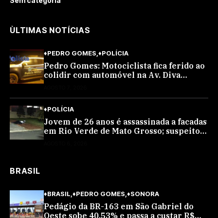
Sem categoria
ÙLTIMAS NOTÍCIAS
♦PEDRO GOMES
♦POLÍCIA
Pedro Gomes: Motociclista fica ferido ao
colidir com automóvel na Av. Diva
Araújo; ele não tinha CNH
AGOSTO 7, 2026
♦POLÍCIA
Jovem de 26 anos é assassinada a facadas
em Rio Verde de Mato Grosso; suspeito é
procurado
AGOSTO 6, 2026
BRASIL
♦BRASIL
♦PEDRO GOMES
♦SONORA
Pedágio da BR-163 em São Gabriel do
Oeste sobe 40,53% e passa a custar R$