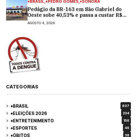
♦BRASIL
♦PEDRO GOMES
♦SONORA
Pedágio da BR-163 em São Gabriel do
Oeste sobe 40,53% e passa a custar R$
10,70 a partir desta quarta-feira
AGOSTO 4, 2026
CATEGORIAS
♦BRASIL
807
♦ELEIÇÕES 2026
234
♦ENTRETENIMENTO
156
♦ESPORTES
46
♦ÓBITOS
38