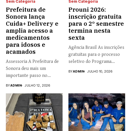
Sem Categoria
Sem Categoria
Prefeitura de
Prouni 2026:
Sonora lança
inscrição gratuita
Cuida+ Delivery e
para o 2º semestre
amplia acesso a
termina nesta
medicamentos
sexta
para idosos e
Agência Brasil As inscrições
acamados
gratuitas para o processo
Assessoria A Prefeitura de
seletivo do Programa
Sonora deu mais um
Universidade...
BY
ADMIN
JULHO 10, 2026
importante passo no
fortalecimento...
BY
ADMIN
JULHO 12, 2026