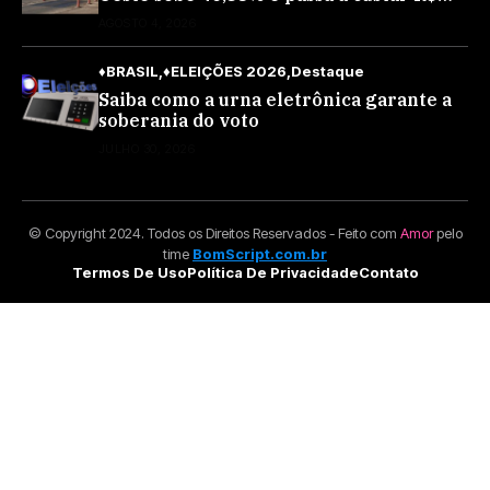
10,70 a partir desta quarta-feira
AGOSTO 4, 2026
♦BRASIL
♦ELEIÇÕES 2026
Destaque
Saiba como a urna eletrônica garante a
soberania do voto
JULHO 30, 2026
© Copyright 2024. Todos os Direitos Reservados - Feito com
Amor
pelo
time
BomScript.com.br
Termos De Uso
Política De Privacidade
Contato