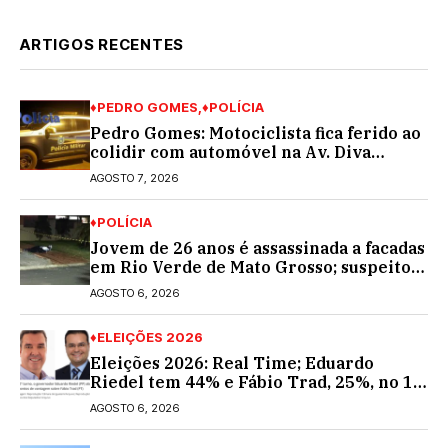
ARTIGOS RECENTES
♦PEDRO GOMES
♦POLÍCIA
Pedro Gomes: Motociclista fica ferido ao
colidir com automóvel na Av. Diva
Araújo; ele não tinha CNH
AGOSTO 7, 2026
♦POLÍCIA
Jovem de 26 anos é assassinada a facadas
em Rio Verde de Mato Grosso; suspeito é
procurado
AGOSTO 6, 2026
♦ELEIÇÕES 2026
Eleições 2026: Real Time; Eduardo
Riedel tem 44% e Fábio Trad, 25%, no 1º
turno para o governo do MS
AGOSTO 6, 2026