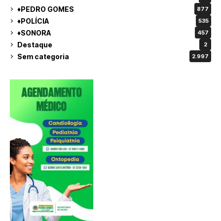
♦PEDRO GOMES
877
♦POLÍCIA
535
♦SONORA
457
Destaque
2
Sem categoria
2.997