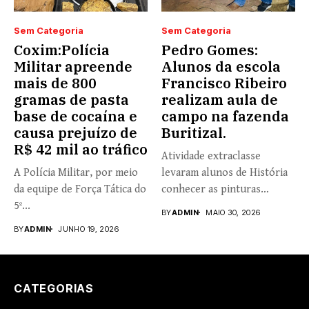
Sem Categoria
Sem Categoria
Coxim:Polícia
Pedro Gomes:
Militar apreende
Alunos da escola
mais de 800
Francisco Ribeiro
gramas de pasta
realizam aula de
base de cocaína e
campo na fazenda
causa prejuízo de
Buritizal.
R$ 42 mil ao tráfico
Atividade extraclasse
A Polícia Militar, por meio
levaram alunos de História
da equipe de Força Tática do
conhecer as pinturas
5º...
rupestres. Redação com...
BY
ADMIN
MAIO 30, 2026
BY
ADMIN
JUNHO 19, 2026
CATEGORIAS