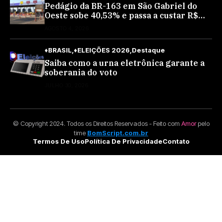
Pedágio da BR-163 em São Gabriel do
Oeste sobe 40,53% e passa a custar R$
10,70 a partir desta quarta-feira
AGOSTO 4, 2026
♦BRASIL
♦ELEIÇÕES 2026
Destaque
Saiba como a urna eletrônica garante a
soberania do voto
JULHO 30, 2026
© Copyright 2024. Todos os Direitos Reservados - Feito com
Amor
pelo
time
BomScript.com.br
Termos De Uso
Política De Privacidade
Contato