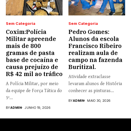
Sem Categoria
Sem Categoria
Coxim:Polícia
Pedro Gomes:
Militar apreende
Alunos da escola
mais de 800
Francisco Ribeiro
gramas de pasta
realizam aula de
base de cocaína e
campo na fazenda
causa prejuízo de
Buritizal.
R$ 42 mil ao tráfico
Atividade extraclasse
A Polícia Militar, por meio
levaram alunos de História
da equipe de Força Tática do
conhecer as pinturas
5º...
rupestres. Redação com...
BY
ADMIN
MAIO 30, 2026
BY
ADMIN
JUNHO 19, 2026