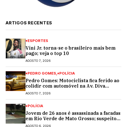
ARTIGOS RECENTES
♦ESPORTES
Vini Jr. torna-se o brasileiro mais bem
pago; veja o top 10
AGOSTO 7, 2026
♦PEDRO GOMES
♦POLÍCIA
Pedro Gomes: Motociclista fica ferido ao
colidir com automóvel na Av. Diva
Araújo; ele não tinha CNH
AGOSTO 7, 2026
♦POLÍCIA
Jovem de 26 anos é assassinada a facadas
em Rio Verde de Mato Grosso; suspeito é
procurado
AGOSTO 6, 2026