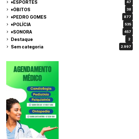
♦ESPORTES
47
♦ÓBITOS
38
♦PEDRO GOMES
877
♦POLÍCIA
535
♦SONORA
457
Destaque
2
Sem categoria
2.997