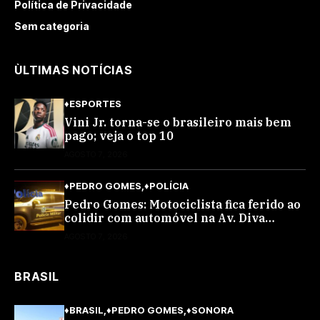
Política de Privacidade
Sem categoria
ÙLTIMAS NOTÍCIAS
♦ESPORTES
Vini Jr. torna-se o brasileiro mais bem
pago; veja o top 10
AGOSTO 7, 2026
♦PEDRO GOMES
♦POLÍCIA
Pedro Gomes: Motociclista fica ferido ao
colidir com automóvel na Av. Diva
Araújo; ele não tinha CNH
AGOSTO 7, 2026
BRASIL
♦BRASIL
♦PEDRO GOMES
♦SONORA