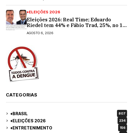
♦ELEIÇÕES 2026
Eleições 2026: Real Time; Eduardo
Riedel tem 44% e Fábio Trad, 25%, no 1º
turno para o governo do MS
AGOSTO 6, 2026
CATEGORIAS
♦BRASIL
807
♦ELEIÇÕES 2026
234
♦ENTRETENIMENTO
156