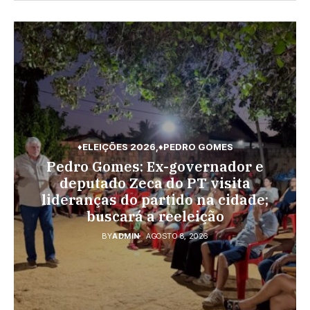
♦ELEIÇÕES 2026
♦PEDRO GOMES
♦PEDRO GOMES
♦POLÍCIA
Pedro Gomes: Ex-governador e
♦ESPORTES
Pedro Gomes: URGENTE: Jovem é
Vini Jr. torna-se o brasileiro mais
deputado Zeca do PT visita
morto na região do Cascalho;
lideranças do partido na cidade;
bem pago; veja o top 10
polícia no local
buscará a reeleição
BY
ADMIN
AGOSTO 7, 2026
BY
ADMIN
AGOSTO 8, 2026
BY
ADMIN
AGOSTO 8, 2026