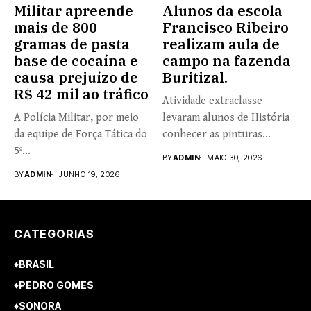
Militar apreende
Alunos da escola
mais de 800
Francisco Ribeiro
gramas de pasta
realizam aula de
base de cocaína e
campo na fazenda
causa prejuízo de
Buritizal.
R$ 42 mil ao tráfico
Atividade extraclasse
A Polícia Militar, por meio
levaram alunos de História
da equipe de Força Tática do
conhecer as pinturas
5º...
rupestres. Redação com...
BY
ADMIN
MAIO 30, 2026
BY
ADMIN
JUNHO 19, 2026
CATEGORIAS
♦BRASIL
♦PEDRO GOMES
♦SONORA