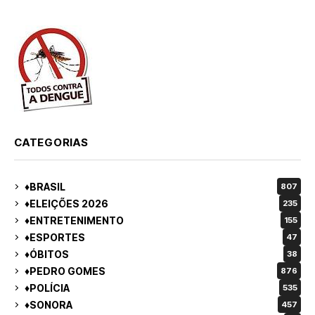
CATEGORIAS
♦BRASIL
807
♦ELEIÇÕES 2026
235
♦ENTRETENIMENTO
155
♦ESPORTES
47
♦ÓBITOS
38
♦PEDRO GOMES
876
♦POLÍCIA
535
♦SONORA
457