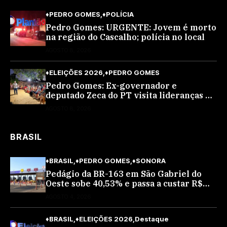
♦PEDRO GOMES
♦POLÍCIA
Pedro Gomes: URGENTE: Jovem é morto
na região do Cascalho; polícia no local
AGOSTO 8, 2026
♦ELEIÇÕES 2026
♦PEDRO GOMES
Pedro Gomes: Ex-governador e
deputado Zeca do PT visita lideranças do
partido na cidade; buscará a reeleição
AGOSTO 8, 2026
BRASIL
♦BRASIL
♦PEDRO GOMES
♦SONORA
Pedágio da BR-163 em São Gabriel do
Oeste sobe 40,53% e passa a custar R$
10,70 a partir desta quarta-feira
AGOSTO 4, 2026
♦BRASIL
♦ELEIÇÕES 2026
Destaque