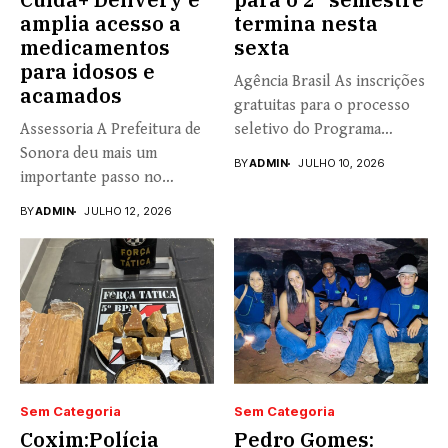
amplia acesso a
termina nesta
medicamentos
sexta
para idosos e
Agência Brasil As inscrições
acamados
gratuitas para o processo
Assessoria A Prefeitura de
seletivo do Programa
Sonora deu mais um
Universidade...
BY
ADMIN
JULHO 10, 2026
importante passo no
fortalecimento...
BY
ADMIN
JULHO 12, 2026
Sem Categoria
Sem Categoria
Coxim:Polícia
Pedro Gomes: