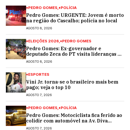
♦PEDRO GOMES
♦POLÍCIA
Pedro Gomes: URGENTE: Jovem é morto
na região do Cascalho; polícia no local
AGOSTO 8, 2026
♦ELEIÇÕES 2026
♦PEDRO GOMES
Pedro Gomes: Ex-governador e
deputado Zeca do PT visita lideranças do
partido na cidade; buscará a reeleição
AGOSTO 8, 2026
♦ESPORTES
Vini Jr. torna-se o brasileiro mais bem
pago; veja o top 10
AGOSTO 7, 2026
♦PEDRO GOMES
♦POLÍCIA
Pedro Gomes: Motociclista fica ferido ao
colidir com automóvel na Av. Diva
Araújo; ele não tinha CNH
AGOSTO 7, 2026