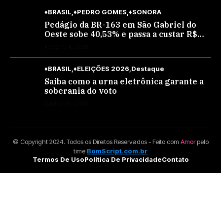
♦BRASIL
♦PEDRO GOMES
♦SONORA
Pedágio da BR-163 em São Gabriel do
Oeste sobe 40,53% e passa a custar R$
10,70 a partir desta quarta-feira
AGOSTO 4, 2026
♦BRASIL
♦ELEIÇÕES 2026
Destaque
Saiba como a urna eletrônica garante a
soberania do voto
JULHO 30, 2026
© Copyright 2024. Todos os Direitos Reservados - Feito com
Amor
pelo
time
BomScript.com.br
Termos De Uso
Política De Privacidade
Contato