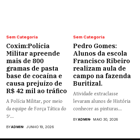
Sem Categoria
Sem Categoria
Coxim:Polícia
Pedro Gomes:
Militar apreende
Alunos da escola
mais de 800
Francisco Ribeiro
gramas de pasta
realizam aula de
base de cocaína e
campo na fazenda
causa prejuízo de
Buritizal.
R$ 42 mil ao tráfico
Atividade extraclasse
A Polícia Militar, por meio
levaram alunos de História
da equipe de Força Tática do
conhecer as pinturas
5º...
rupestres. Redação com...
BY
ADMIN
MAIO 30, 2026
BY
ADMIN
JUNHO 19, 2026