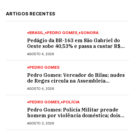
ARTIGOS RECENTES
♦BRASIL
♦PEDRO GOMES
♦SONORA
Pedágio da BR-163 em São Gabriel do
Oeste sobe 40,53% e passa a custar R$
10,70 a partir desta quarta-feira
AGOSTO 4, 2026
♦PEDRO GOMES
Pedro Gomes: Vereador do Bilau; nudes
de Reges circula na Assembleia
Legislativa de MS e também na
AGOSTO 4, 2026
governadoria
♦PEDRO GOMES
♦POLÍCIA
Pedro Gomes: Polícia Militar prende
homem por violência doméstica; dois
socos na cara dela
AGOSTO 3, 2026