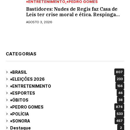
♦ENTRETENIMENTO
♦PEDRO GOMES
Bastidores: Nudes de Regis faz Casa de
Leis ter crise moral e ética. Respinga
em todos os vereadores e decredibiliza
AGOSTO 3, 2026
vereança
CATEGORIAS
♦BRASIL
807
♦ELEIÇÕES 2026
233
♦ENTRETENIMENTO
156
♦ESPORTES
46
♦ÓBITOS
38
♦PEDRO GOMES
876
♦POLÍCIA
533
♦SONORA
457
Destaque
2