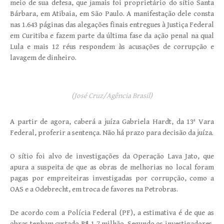
meio de sua defesa, que jamais foi proprietário do sítio Santa
Bárbara, em Atibaia, em São Paulo. A manifestação dele consta
nas 1.643 páginas das alegações finais entregues à Justiça Federal
em Curitiba e fazem parte da última fase da ação penal na qual
Lula e mais 12 réus respondem às acusações de corrupção e
lavagem de dinheiro.
(José Cruz/Agência Brasil)
A partir de agora, caberá a juíza Gabriela Hardt, da 13ª Vara
Federal, proferir a sentença. Não há prazo para decisão da juíza.
O sítio foi alvo de investigações da Operação Lava Jato, que
apura a suspeita de que as obras de melhorias no local foram
pagas por empreiteiras investigadas por corrupção, como a
OAS e a Odebrecht, em troca de favores na Petrobras.
De acordo com a Polícia Federal (PF), a estimativa é de que as
obras tenham custado R$ 1,7 milhão. Segundo os investigadores,