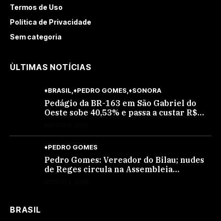
Termos de Uso
Política de Privacidade
Sem categoria
ÙLTIMAS NOTÍCIAS
♦BRASIL
♦PEDRO GOMES
♦SONORA
Pedágio da BR-163 em São Gabriel do
Oeste sobe 40,53% e passa a custar R$
10,70 a partir desta quarta-feira
AGOSTO 4, 2026
♦PEDRO GOMES
Pedro Gomes: Vereador do Bilau; nudes
de Reges circula na Assembleia
Legislativa de MS e também na
AGOSTO 4, 2026
governadoria
BRASIL