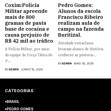
Coxim:Polícia
Pedro Gomes:
Militar apreende
Alunos da escola
mais de 800
Francisco Ribeiro
gramas de pasta
realizam aula de
base de cocaína e
campo na fazenda
causa prejuízo de
Buritizal.
R$ 42 mil ao tráfico
Atividade extraclasse
A Polícia Militar, por meio
levaram alunos de História
da equipe de Força Tática do
conhecer as pinturas
5º...
rupestres. Redação com...
BY
ADMIN
MAIO 30, 2026
BY
ADMIN
JUNHO 19, 2026
CATEGORIAS
♦BRASIL
♦PEDRO GOMES