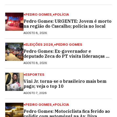
♦PEDRO GOMES
♦POLÍCIA
Pedro Gomes: URGENTE: Jovem é morto
na região do Cascalho; polícia no local
AGOSTO 8, 2026
♦ELEIÇÕES 2026
♦PEDRO GOMES
Pedro Gomes: Ex-governador e
deputado Zeca do PT visita lideranças do
partido na cidade; buscará a reeleição
AGOSTO 8, 2026
♦ESPORTES
Vini Jr. torna-se o brasileiro mais bem
pago; veja o top 10
AGOSTO 7, 2026
♦PEDRO GOMES
♦POLÍCIA
Pedro Gomes: Motociclista fica ferido ao
colidir com automóvel na Av. Diva