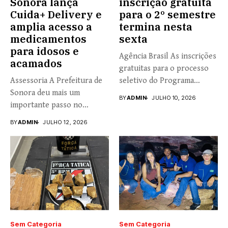
Sonora lança
inscrição gratuita
Cuida+ Delivery e
para o 2º semestre
amplia acesso a
termina nesta
medicamentos
sexta
para idosos e
Agência Brasil As inscrições
acamados
gratuitas para o processo
Assessoria A Prefeitura de
seletivo do Programa
Sonora deu mais um
Universidade...
BY
ADMIN
JULHO 10, 2026
importante passo no
fortalecimento...
BY
ADMIN
JULHO 12, 2026
Sem Categoria
Sem Categoria