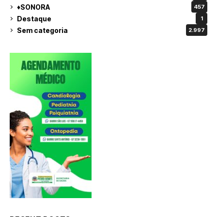
♦SONORA
457
Destaque
1
Sem categoria
2.997