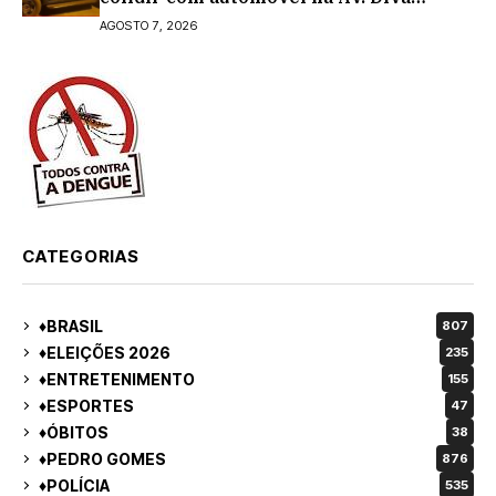
Araújo; ele não tinha CNH
AGOSTO 7, 2026
CATEGORIAS
♦BRASIL
807
♦ELEIÇÕES 2026
235
♦ENTRETENIMENTO
155
♦ESPORTES
47
♦ÓBITOS
38
♦PEDRO GOMES
876
♦POLÍCIA
535