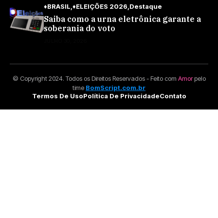
♦BRASIL
♦ELEIÇÕES 2026
Destaque
Saiba como a urna eletrônica garante a
soberania do voto
JULHO 30, 2026
© Copyright 2024. Todos os Direitos Reservados - Feito com
Amor
pelo
time
BomScript.com.br
Termos De Uso
Política De Privacidade
Contato