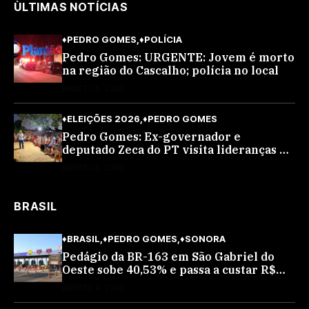
ÙLTIMAS NOTÍCIAS
♦PEDRO GOMES
♦POLÍCIA
Pedro Gomes: URGENTE: Jovem é morto
na região do Cascalho; polícia no local
AGOSTO 8, 2026
♦ELEIÇÕES 2026
♦PEDRO GOMES
Pedro Gomes: Ex-governador e
deputado Zeca do PT visita lideranças do
partido na cidade; buscará a reeleição
AGOSTO 8, 2026
BRASIL
♦BRASIL
♦PEDRO GOMES
♦SONORA
Pedágio da BR-163 em São Gabriel do
Oeste sobe 40,53% e passa a custar R$
10,70 a partir desta quarta-feira
AGOSTO 4, 2026