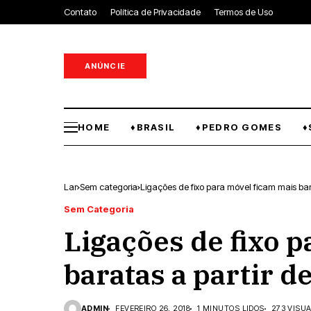
Contato
Política de Privacidade
Termos de Uso
ANÚNCIE
HOME
♦BRASIL
♦PEDRO GOMES
♦
Lar
Sem categoria
Ligações de fixo para móvel ficam mais ba
Sem Categoria
Ligações de fixo 
baratas a partir 
ADMIN
FEVEREIRO 26, 2018
1 MINUTOS LIDOS
273 VISU