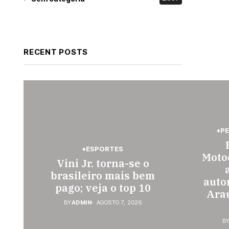
RECENT POSTS
♦P
♦ESPORTES
Motoc
Vini Jr. torna-se o
brasileiro mais bem
auto
pago; veja o top 10
Araú
BY
ADMIN
AGOSTO 7, 2026
B