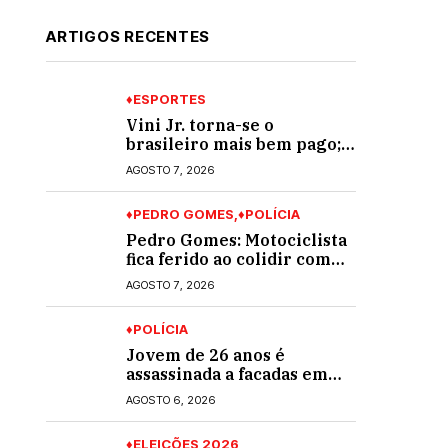
ARTIGOS RECENTES
♦ESPORTES
Vini Jr. torna-se o
brasileiro mais bem pago;
veja o top 10
AGOSTO 7, 2026
♦PEDRO GOMES
♦POLÍCIA
Pedro Gomes: Motociclista
fica ferido ao colidir com
automóvel na Av. Diva
AGOSTO 7, 2026
Araújo; ele não tinha CNH
♦POLÍCIA
Jovem de 26 anos é
assassinada a facadas em
Rio Verde de Mato Grosso;
AGOSTO 6, 2026
suspeito é procurado
♦ELEIÇÕES 2026