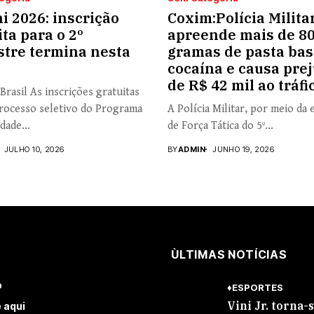
i 2026: inscrição
Coxim:Polícia Milita
ita para o 2º
apreende mais de 8
tre termina nesta
gramas de pasta bas
cocaína e causa prej
de R$ 42 mil ao tráfi
Brasil As inscrições gratuitas
rocesso seletivo do Programa
A Polícia Militar, por meio da 
dade...
de Força Tática do 5º...
JULHO 10, 2026
BY
ADMIN
JUNHO 19, 2026
ÙLTIMAS NOTÍCIAS
o
♦ESPORTES
Vini Jr. torna-
 aqui