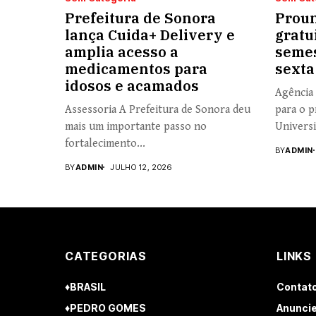
Prefeitura de Sonora
Proun
lança Cuida+ Delivery e
gratu
amplia acesso a
semes
medicamentos para
sexta
idosos e acamados
Agência 
Assessoria A Prefeitura de Sonora deu
para o p
mais um importante passo no
Universi
fortalecimento...
BY
ADMIN
BY
ADMIN
JULHO 12, 2026
CATEGORIAS
LINKS
♦BRASIL
Contat
♦PEDRO GOMES
Anuncie