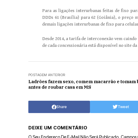
Para as ligações interurbanas feitas de fixo 
DDDs 61 (Brasília) para 62 (Goiânia), o preço 
demais ligações interurbanas de fixo para celular,
Desde 2014, a tarifa de interconexão vem caindo 
de cada concessionária está disponível no site da
POSTAGEM ANTERIOR
Ladrões fazem sexo, comem macarrão e tomam 
antes de roubar casa em MS
Share
Tweet
DEIXE UM COMENTÁRIO
O Seu Endereço De E-Mail Não Será Publicado.
Campos 