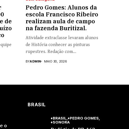
r
Pedro Gomes: Alunos da
00
escola Francisco Ribeiro
e de
realizam aula de campo
uízo
na fazenda Buritizal.
co
Atividade extraclasse levaram alunos
equipe
de História conhecer as pinturas
rupestres. Redação com...
BY
ADMIN
MAIO 30, 2026
BRASIL
♦BRASIL
♦PEDRO GOMES
♦SONORA
se o