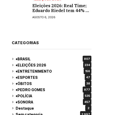
Eleições 2026: Real Time;
Eduardo Riedel tem 44% e
Fábio Trad, 25%, no 1º
AGOSTO 6, 2026
turno para o governo do
MS
CATEGORIAS
♦BRASIL
807
♦ELEIÇÕES 2026
234
♦ENTRETENIMENTO
156
♦ESPORTES
47
♦ÓBITOS
38
♦PEDRO GOMES
877
♦POLÍCIA
535
♦SONORA
457
Destaque
2
Sem categoria
2.997