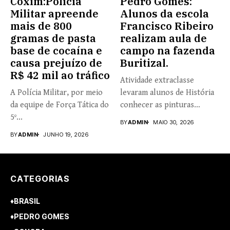
Coxim:Polícia
Pedro Gomes:
Militar apreende
Alunos da escola
mais de 800
Francisco Ribeiro
gramas de pasta
realizam aula de
base de cocaína e
campo na fazenda
causa prejuízo de
Buritizal.
R$ 42 mil ao tráfico
Atividade extraclasse
A Polícia Militar, por meio
levaram alunos de História
da equipe de Força Tática do
conhecer as pinturas
5º...
rupestres. Redação com...
BY
ADMIN
MAIO 30, 2026
BY
ADMIN
JUNHO 19, 2026
CATEGORIAS
♦BRASIL
♦PEDRO GOMES