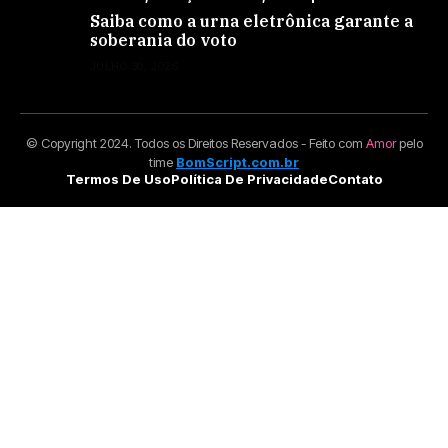
Saiba como a urna eletrônica garante a
soberania do voto
JULHO 30, 2026
© Copyright 2024. Todos os Direitos Reservados - Feito com
Amor
pelo
time
BomScript.com.br
Termos De Uso
Política De Privacidade
Contato