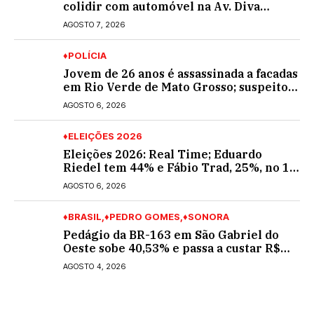
colidir com automóvel na Av. Diva
Araújo; ele não tinha CNH
AGOSTO 7, 2026
♦POLÍCIA
Jovem de 26 anos é assassinada a facadas
em Rio Verde de Mato Grosso; suspeito é
procurado
AGOSTO 6, 2026
♦ELEIÇÕES 2026
Eleições 2026: Real Time; Eduardo
Riedel tem 44% e Fábio Trad, 25%, no 1º
turno para o governo do MS
AGOSTO 6, 2026
♦BRASIL
♦PEDRO GOMES
♦SONORA
Pedágio da BR-163 em São Gabriel do
Oeste sobe 40,53% e passa a custar R$
10,70 a partir desta quarta-feira
AGOSTO 4, 2026