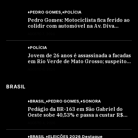
♦PEDRO GOMES
♦POLÍCIA
Pedro Gomes: Motociclista fica ferido ao
colidir com automóvel na Av. Diva
Araújo; ele não tinha CNH
AGOSTO 7, 2026
♦POLÍCIA
Jovem de 26 anos é assassinada a facadas
em Rio Verde de Mato Grosso; suspeito é
procurado
AGOSTO 6, 2026
BRASIL
♦BRASIL
♦PEDRO GOMES
♦SONORA
Pedágio da BR-163 em São Gabriel do
Oeste sobe 40,53% e passa a custar R$
10,70 a partir desta quarta-feira
AGOSTO 4, 2026
♦BRASIL
♦ELEIÇÕES 2026
Destaque