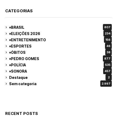
CATEGORIAS
♦BRASIL
807
♦ELEIÇÕES 2026
234
♦ENTRETENIMENTO
156
♦ESPORTES
46
♦ÓBITOS
38
♦PEDRO GOMES
877
♦POLÍCIA
535
♦SONORA
457
Destaque
2
Sem categoria
2.997
RECENT POSTS