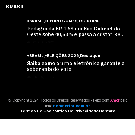
BRASIL
♦BRASIL
♦PEDRO GOMES
♦SONORA
Pedágio da BR-163 em São Gabriel do
Oeste sobe 40,53% e passa a custar R$
10,70 a partir desta quarta-feira
AGOSTO 4, 2026
♦BRASIL
♦ELEIÇÕES 2026
Destaque
Saiba como a urna eletrônica garante a
soberania do voto
JULHO 30, 2026
© Copyright 2024. Todos os Direitos Reservados - Feito com
Amor
pelo
time
BomScript.com.br
Termos De Uso
Política De Privacidade
Contato