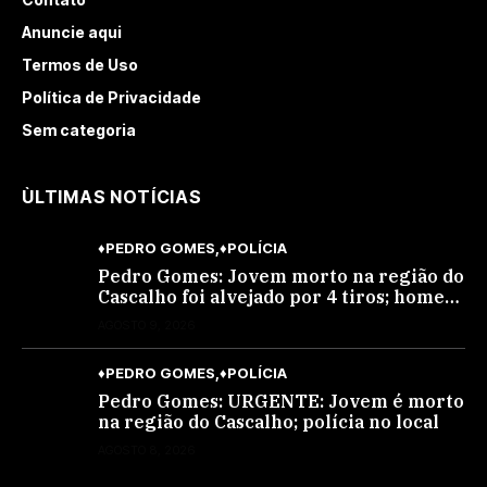
Anuncie aqui
Termos de Uso
Política de Privacidade
Sem categoria
ÙLTIMAS NOTÍCIAS
♦PEDRO GOMES
♦POLÍCIA
Pedro Gomes: Jovem morto na região do
Cascalho foi alvejado por 4 tiros; homem
encapuzado
AGOSTO 9, 2026
♦PEDRO GOMES
♦POLÍCIA
Pedro Gomes: URGENTE: Jovem é morto
na região do Cascalho; polícia no local
AGOSTO 8, 2026