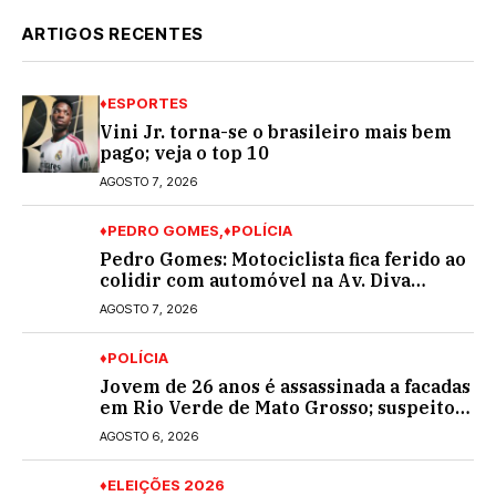
ARTIGOS RECENTES
♦ESPORTES
Vini Jr. torna-se o brasileiro mais bem
pago; veja o top 10
AGOSTO 7, 2026
♦PEDRO GOMES
♦POLÍCIA
Pedro Gomes: Motociclista fica ferido ao
colidir com automóvel na Av. Diva
Araújo; ele não tinha CNH
AGOSTO 7, 2026
♦POLÍCIA
Jovem de 26 anos é assassinada a facadas
em Rio Verde de Mato Grosso; suspeito é
procurado
AGOSTO 6, 2026
♦ELEIÇÕES 2026