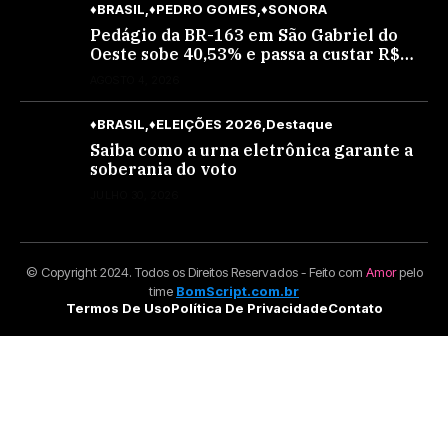
♦BRASIL
♦PEDRO GOMES
♦SONORA
Pedágio da BR-163 em São Gabriel do
Oeste sobe 40,53% e passa a custar R$
10,70 a partir desta quarta-feira
AGOSTO 4, 2026
♦BRASIL
♦ELEIÇÕES 2026
Destaque
Saiba como a urna eletrônica garante a
soberania do voto
JULHO 30, 2026
© Copyright 2024. Todos os Direitos Reservados - Feito com
Amor
pelo
time
BomScript.com.br
Termos De Uso
Política De Privacidade
Contato