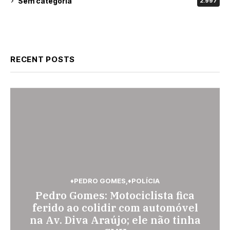
Sem categoria
2.997
RECENT POSTS
♦PEDRO GOMES
♦POLÍCIA
♦POLÍCIA
Pedro Gomes: Motociclista fica
♦ESPORTES
Jovem de 26 anos é assassinada a
Vini Jr. torna-se o brasileiro mais
ferido ao colidir com automóvel
facadas em Rio Verde de Mato
na Av. Diva Araújo; ele não tinha
bem pago; veja o top 10
Grosso; suspeito é procurado