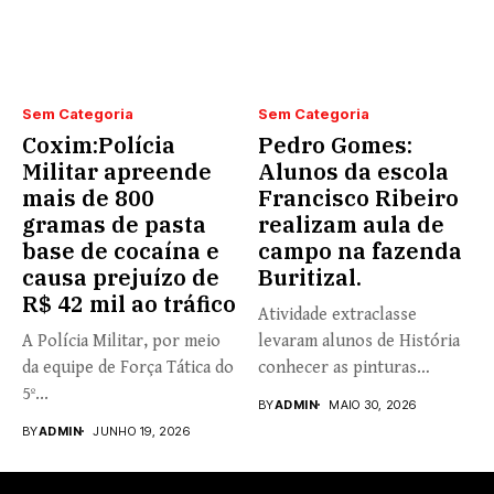
Sem Categoria
Sem Categoria
Coxim:Polícia
Pedro Gomes:
Militar apreende
Alunos da escola
mais de 800
Francisco Ribeiro
gramas de pasta
realizam aula de
base de cocaína e
campo na fazenda
causa prejuízo de
Buritizal.
R$ 42 mil ao tráfico
Atividade extraclasse
A Polícia Militar, por meio
levaram alunos de História
da equipe de Força Tática do
conhecer as pinturas
5º...
rupestres. Redação com...
BY
ADMIN
MAIO 30, 2026
BY
ADMIN
JUNHO 19, 2026