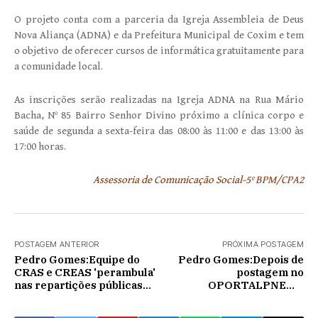
O projeto conta com a parceria da Igreja Assembleia de Deus
Nova Aliança (ADNA) e da Prefeitura Municipal de Coxim e tem
o objetivo de oferecer cursos de informática gratuitamente para
a comunidade local.
As inscrições serão realizadas na Igreja ADNA na Rua Mário
Bacha, Nº 85 Bairro Senhor Divino próximo a clínica corpo e
saúde de segunda a sexta-feira das 08:00 às 11:00 e das 13:00 às
17:00 horas.
Assessoria de Comunicação Social-5º BPM/CPA2
POSTAGEM ANTERIOR
PRÓXIMA POSTAGEM
Pedro Gomes:Equipe do
Pedro Gomes:Depois de
CRAS e CREAS 'perambula'
postagem no
nas repartições públicas
OPORTALPNEWS
para homenagear as
prefeitura promete
Mulheres
manutenção de rua alagada