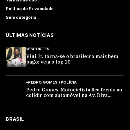
Política de Privacidade
Sem categoria
ÙLTIMAS NOTÍCIAS
♦ESPORTES
Vini Jr. torna-se o brasileiro mais bem
pago; veja o top 10
AGOSTO 7, 2026
♦PEDRO GOMES
♦POLÍCIA
Pedro Gomes: Motociclista fica ferido ao
colidir com automóvel na Av. Diva
Araújo; ele não tinha CNH
AGOSTO 7, 2026
BRASIL