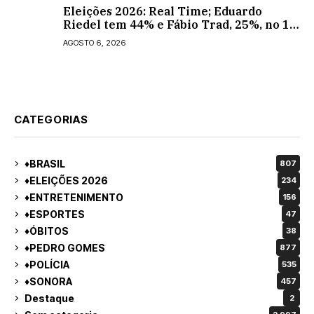
Eleições 2026: Real Time; Eduardo
Riedel tem 44% e Fábio Trad, 25%, no 1º
turno para o governo do MS
AGOSTO 6, 2026
CATEGORIAS
♦BRASIL
807
♦ELEIÇÕES 2026
234
♦ENTRETENIMENTO
156
♦ESPORTES
47
♦ÓBITOS
38
♦PEDRO GOMES
877
♦POLÍCIA
535
♦SONORA
457
Destaque
2