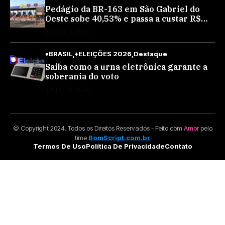
Pedágio da BR-163 em São Gabriel do
Oeste sobe 40,53% e passa a custar R$
10,70 a partir desta quarta-feira
AGOSTO 4, 2026
♦BRASIL
♦ELEIÇÕES 2026
Destaque
Saiba como a urna eletrônica garante a
soberania do voto
JULHO 30, 2026
© Copyright 2024. Todos os Direitos Reservados - Feito com
Amor
pelo
time
BomScript.com.br
Termos De Uso
Política De Privacidade
Contato