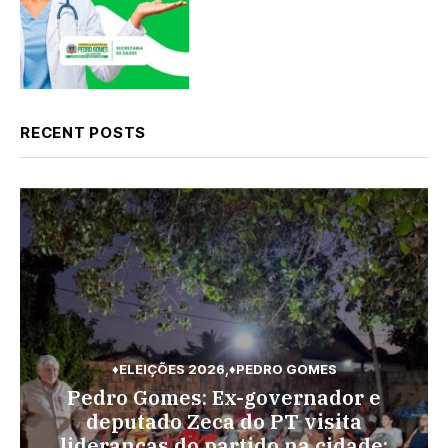
RECENT POSTS
♦ELEIÇÕES 2026
♦PEDRO GOMES
♦PEDRO GOMES
♦POLÍCIA
Pedro Gomes: Ex-governador e
♦ESPORTES
Pedro Gomes: URGENTE: Jovem é
Vini Jr. torna-se o brasileiro mais
deputado Zeca do PT visita
morto na região do Cascalho;
lideranças do partido na cidade;
bem pago; veja o top 10