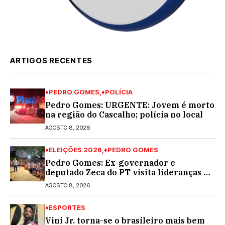
ARTIGOS RECENTES
♦PEDRO GOMES
♦POLÍCIA
Pedro Gomes: URGENTE: Jovem é morto
na região do Cascalho; polícia no local
AGOSTO 8, 2026
♦ELEIÇÕES 2026
♦PEDRO GOMES
Pedro Gomes: Ex-governador e
deputado Zeca do PT visita lideranças do
partido na cidade; buscará a reeleição
AGOSTO 8, 2026
♦ESPORTES
Vini Jr. torna-se o brasileiro mais bem