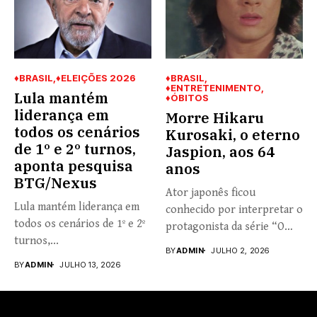
♦BRASIL
♦ELEIÇÕES 2026
♦BRASIL
♦ENTRETENIMENTO
Lula mantém
♦ÓBITOS
liderança em
Morre Hikaru
todos os cenários
Kurosaki, o eterno
de 1º e 2º turnos,
Jaspion, aos 64
aponta pesquisa
anos
BTG/Nexus
Ator japonês ficou
Lula mantém liderança em
conhecido por interpretar o
todos os cenários de 1º e 2º
protagonista da série “O
turnos,...
Fantástico...
BY
ADMIN
JULHO 2, 2026
BY
ADMIN
JULHO 13, 2026