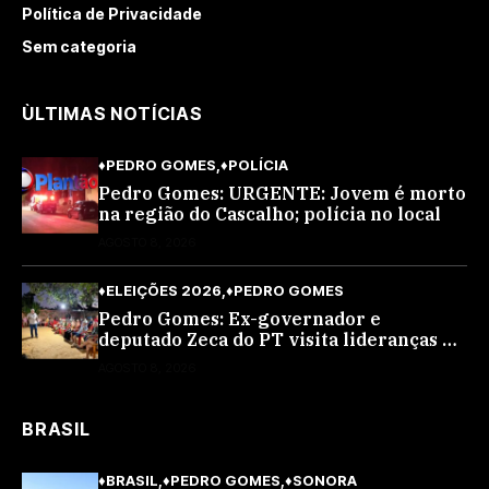
Política de Privacidade
Sem categoria
ÙLTIMAS NOTÍCIAS
♦PEDRO GOMES
♦POLÍCIA
Pedro Gomes: URGENTE: Jovem é morto
na região do Cascalho; polícia no local
AGOSTO 8, 2026
♦ELEIÇÕES 2026
♦PEDRO GOMES
Pedro Gomes: Ex-governador e
deputado Zeca do PT visita lideranças do
partido na cidade; buscará a reeleição
AGOSTO 8, 2026
BRASIL
♦BRASIL
♦PEDRO GOMES
♦SONORA