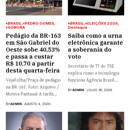
♦BRASIL
♦PEDRO GOMES
♦BRASIL
♦ELEIÇÕES 2026
♦SONORA
Destaque
Pedágio da BR-163
Saiba como a urna
em São Gabriel do
eletrônica garante
Oeste sobe 40,53%
a soberania do
e passa a custar
voto
R$ 10,70 a partir
Secretário de TI do TSE
desta quarta-feira
explica como a tecnologia
VejaFolha/Praça de pedágio
funciona Agência Brasil...
na BR-163. Foto: Arquivo /
BY
ADMIN
JULHO 30, 2026
Motiva Pantanal A tarifa...
BY
ADMIN
AGOSTO 4, 2026