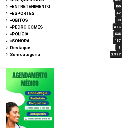
♦ENTRETENIMENTO
155
♦ESPORTES
47
♦ÓBITOS
38
♦PEDRO GOMES
876
♦POLÍCIA
535
♦SONORA
457
Destaque
1
Sem categoria
2.997