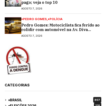
pago; veja o top 10
AGOSTO 7, 2026
♦PEDRO GOMES
♦POLÍCIA
Pedro Gomes: Motociclista fica ferido ao
colidir com automóvel na Av. Diva
Araújo; ele não tinha CNH
AGOSTO 7, 2026
CATEGORIAS
♦BRASIL
807
♦ELEIÇÕES 2026
235