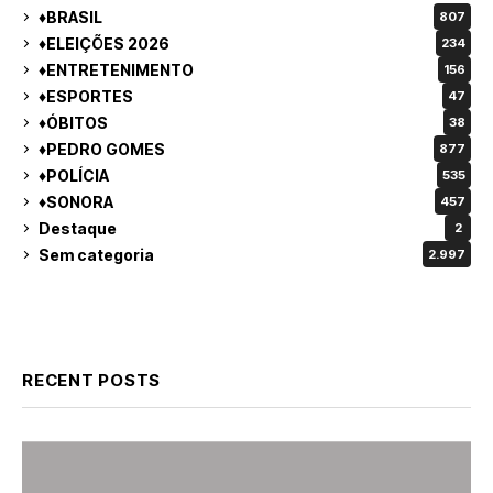
♦BRASIL
807
♦ELEIÇÕES 2026
234
♦ENTRETENIMENTO
156
♦ESPORTES
47
♦ÓBITOS
38
♦PEDRO GOMES
877
♦POLÍCIA
535
♦SONORA
457
Destaque
2
Sem categoria
2.997
RECENT POSTS