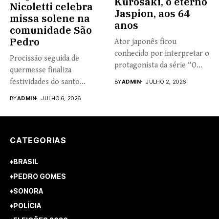
Kurosaki, o eterno
Nicoletti celebra
Jaspion, aos 64
missa solene na
anos
comunidade São
Pedro
Ator japonês ficou
conhecido por interpretar o
Procissão seguida de
protagonista da série “O
quermesse finaliza
Fantástico...
festividades do santo
BY
ADMIN
JULHO 2, 2026
padroeiro do bairro São...
BY
ADMIN
JULHO 6, 2026
CATEGORIAS
♦BRASIL
♦PEDRO GOMES
♦SONORA
♦POLÍCIA