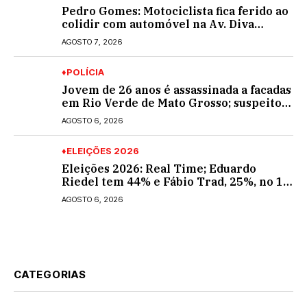
Pedro Gomes: Motociclista fica ferido ao
colidir com automóvel na Av. Diva
Araújo; ele não tinha CNH
AGOSTO 7, 2026
♦POLÍCIA
Jovem de 26 anos é assassinada a facadas
em Rio Verde de Mato Grosso; suspeito é
procurado
AGOSTO 6, 2026
♦ELEIÇÕES 2026
Eleições 2026: Real Time; Eduardo
Riedel tem 44% e Fábio Trad, 25%, no 1º
turno para o governo do MS
AGOSTO 6, 2026
CATEGORIAS