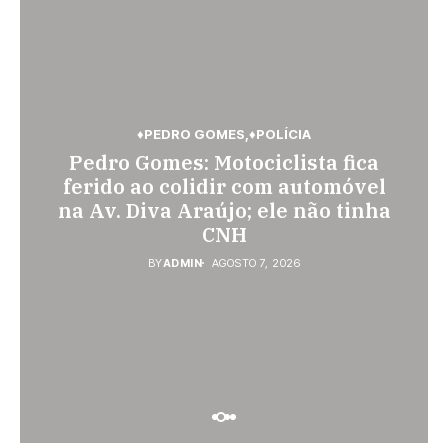
♦PEDRO GOMES
♦POLÍCIA
♦POLÍCIA
Pedro Gomes: Motociclista fica
♦ESPORTES
Jovem de 26 anos é assassinada a
Vini Jr. torna-se o brasileiro mais
ferido ao colidir com automóvel
facadas em Rio Verde de Mato
na Av. Diva Araújo; ele não tinha
bem pago; veja o top 10
Grosso; suspeito é procurado
CNH
BY
ADMIN
AGOSTO 7, 2026
BY
ADMIN
AGOSTO 6, 2026
BY
ADMIN
AGOSTO 7, 2026