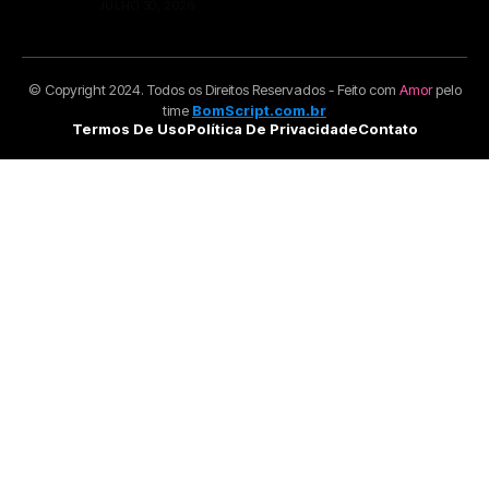
JULHO 30, 2026
© Copyright 2024. Todos os Direitos Reservados - Feito com
Amor
pelo
time
BomScript.com.br
Termos De Uso
Política De Privacidade
Contato