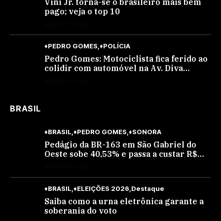
Vini Jr. torna-se o brasileiro mais bem
pago; veja o top 10
AGOSTO 7, 2026
♦PEDRO GOMES
♦POLÍCIA
Pedro Gomes: Motociclista fica ferido ao
colidir com automóvel na Av. Diva
Araújo; ele não tinha CNH
AGOSTO 7, 2026
BRASIL
♦BRASIL
♦PEDRO GOMES
♦SONORA
Pedágio da BR-163 em São Gabriel do
Oeste sobe 40,53% e passa a custar R$
10,70 a partir desta quarta-feira
AGOSTO 4, 2026
♦BRASIL
♦ELEIÇÕES 2026
Destaque
Saiba como a urna eletrônica garante a
soberania do voto