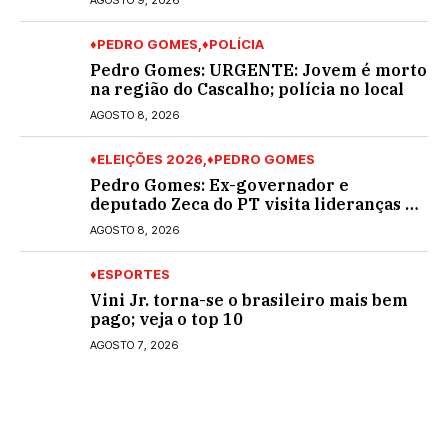
AGOSTO 9, 2026
♦PEDRO GOMES
♦POLÍCIA
Pedro Gomes: URGENTE: Jovem é morto
na região do Cascalho; polícia no local
AGOSTO 8, 2026
♦ELEIÇÕES 2026
♦PEDRO GOMES
Pedro Gomes: Ex-governador e
deputado Zeca do PT visita lideranças do
partido na cidade; buscará a reeleição
AGOSTO 8, 2026
♦ESPORTES
Vini Jr. torna-se o brasileiro mais bem
pago; veja o top 10
AGOSTO 7, 2026