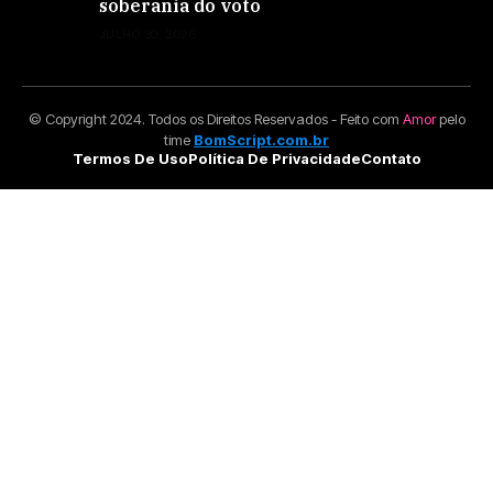
soberania do voto
JULHO 30, 2026
© Copyright 2024. Todos os Direitos Reservados - Feito com
Amor
pelo
time
BomScript.com.br
Termos De Uso
Política De Privacidade
Contato