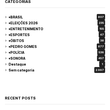
CATEGORIAS
♦BRASIL
807
♦ELEIÇÕES 2026
235
♦ENTRETENIMENTO
155
♦ESPORTES
47
♦ÓBITOS
38
♦PEDRO GOMES
877
♦POLÍCIA
536
♦SONORA
457
Destaque
1
Sem categoria
2.997
RECENT POSTS