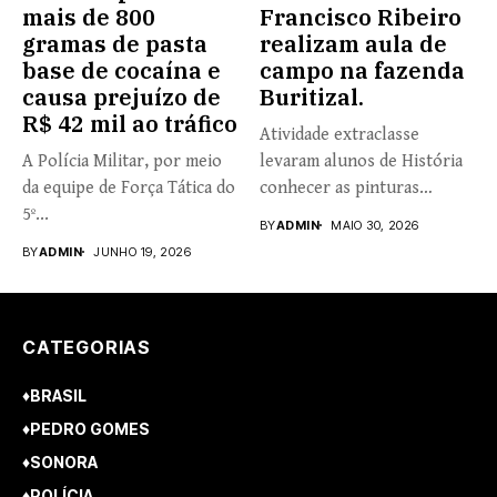
mais de 800
Francisco Ribeiro
gramas de pasta
realizam aula de
base de cocaína e
campo na fazenda
causa prejuízo de
Buritizal.
R$ 42 mil ao tráfico
Atividade extraclasse
A Polícia Militar, por meio
levaram alunos de História
da equipe de Força Tática do
conhecer as pinturas
5º...
rupestres. Redação com...
BY
ADMIN
MAIO 30, 2026
BY
ADMIN
JUNHO 19, 2026
CATEGORIAS
♦BRASIL
♦PEDRO GOMES
♦SONORA
♦POLÍCIA