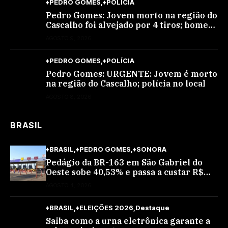
♦PEDRO GOMES
♦POLÍCIA
Pedro Gomes: Jovem morto na região do
Cascalho foi alvejado por 4 tiros; homem
encapuzado
AGOSTO 9, 2026
♦PEDRO GOMES
♦POLÍCIA
Pedro Gomes: URGENTE: Jovem é morto
na região do Cascalho; polícia no local
AGOSTO 8, 2026
BRASIL
♦BRASIL
♦PEDRO GOMES
♦SONORA
Pedágio da BR-163 em São Gabriel do
Oeste sobe 40,53% e passa a custar R$
10,70 a partir desta quarta-feira
AGOSTO 4, 2026
♦BRASIL
♦ELEIÇÕES 2026
Destaque
Saiba como a urna eletrônica garante a