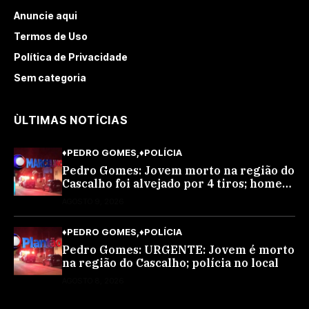
Anuncie aqui
Termos de Uso
Política de Privacidade
Sem categoria
ÙLTIMAS NOTÍCIAS
♦PEDRO GOMES
♦POLÍCIA
Pedro Gomes: Jovem morto na região do
Cascalho foi alvejado por 4 tiros; homem
encapuzado
AGOSTO 9, 2026
♦PEDRO GOMES
♦POLÍCIA
Pedro Gomes: URGENTE: Jovem é morto
na região do Cascalho; polícia no local
AGOSTO 8, 2026