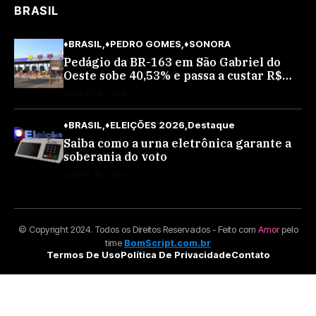
BRASIL
♦BRASIL
♦PEDRO GOMES
♦SONORA
Pedágio da BR-163 em São Gabriel do
Oeste sobe 40,53% e passa a custar R$
10,70 a partir desta quarta-feira
AGOSTO 4, 2026
♦BRASIL
♦ELEIÇÕES 2026
Destaque
Saiba como a urna eletrônica garante a
soberania do voto
JULHO 30, 2026
© Copyright 2024. Todos os Direitos Reservados - Feito com
Amor
pelo
time
BomScript.com.br
Termos De Uso
Política De Privacidade
Contato