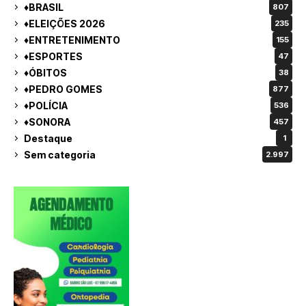
♦BRASIL
807
♦ELEIÇÕES 2026
235
♦ENTRETENIMENTO
155
♦ESPORTES
47
♦ÓBITOS
38
♦PEDRO GOMES
877
♦POLÍCIA
536
♦SONORA
457
Destaque
1
Sem categoria
2.997