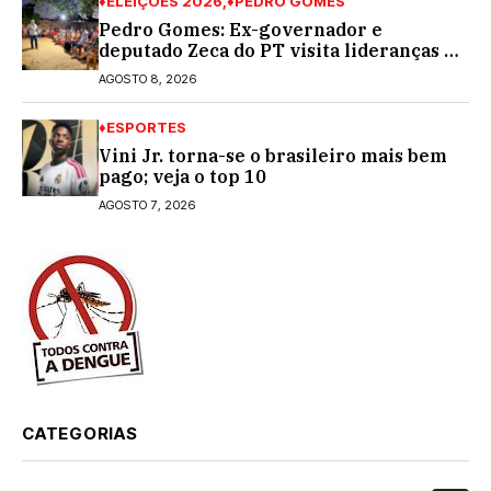
♦ELEIÇÕES 2026
♦PEDRO GOMES
Pedro Gomes: Ex-governador e
deputado Zeca do PT visita lideranças do
partido na cidade; buscará a reeleição
AGOSTO 8, 2026
♦ESPORTES
Vini Jr. torna-se o brasileiro mais bem
pago; veja o top 10
AGOSTO 7, 2026
CATEGORIAS