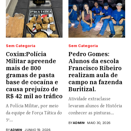
Sem Categoria
Sem Categoria
Coxim:Polícia
Pedro Gomes:
Militar apreende
Alunos da escola
mais de 800
Francisco Ribeiro
gramas de pasta
realizam aula de
base de cocaína e
campo na fazenda
causa prejuízo de
Buritizal.
R$ 42 mil ao tráfico
Atividade extraclasse
A Polícia Militar, por meio
levaram alunos de História
da equipe de Força Tática do
conhecer as pinturas
5º...
rupestres. Redação com...
BY
ADMIN
MAIO 30, 2026
BY
ADMIN
JUNHO 19, 2026